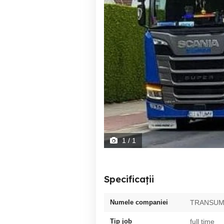
1
/ 1
Specificații
Numele companiei
TRANSUM
Tip job
full time