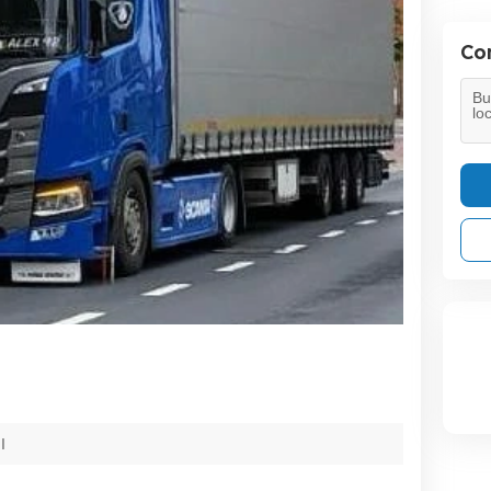
Con
I