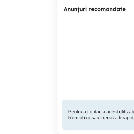
Anunțuri recomandate
Angajez sofer Tir cu sau
Angajăm Șofer Comunitate
fara experienta
C+
Craiova
Pentru a contacta acest utilizato
Romjob.ro sau creează-ți rapid