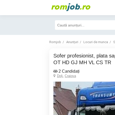
rom
job
.ro
Romjob
Anunțuri
Locuri de munca
S
Sofer profesionist, plata saptamanala din DJ
OT HD GJ MH VL CS TR
2 Candidați
Dolj
,
Craiova