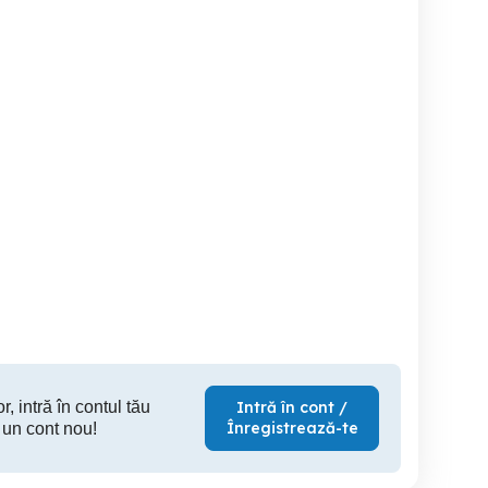
Sofer testare cat. C+E,
Sofer B.C.E cu contract de
E Prelata Salariul este
Germania
munca 
3300 -3350 euro
Craiova
Craiova
r, intră în contul tău
Intră în cont /
Înregistrează-te
 un cont nou!