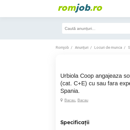
rom
job
.ro
Romjob
Anunțuri
Locuri de munca
S
Urbiola Coop angajeaza soferi profesionisti
(cat. C+E) cu sau fara exp
Spania.
Bacau
,
Bacau
Specificații