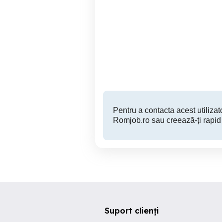
Angajam Soferi Echipaje
Heisterkamp angajeaza
pe comunitate
sof
Bacau
Pentru a contacta acest utilizato
Romjob.ro sau creează-ți rapid
Suport clienți