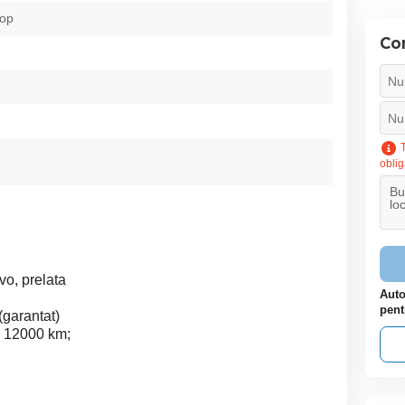
oop
Con
T
oblig
vo, prelata
Auto
pent
(garantat)
e 12000 km;