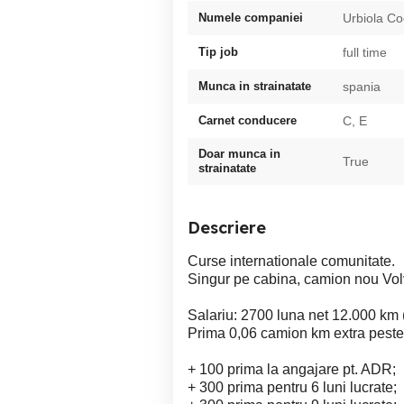
Numele companiei
Urbiola C
Tip job
full time
Munca in strainatate
spania
Carnet conducere
C, E
Doar munca in
True
strainatate
Descriere
Curse internationale comunitate.
Singur pe cabina, camion nou Vol
Salariu: 2700 luna net 12.000 km 
Prima 0,06 camion km extra pest
+ 100 prima la angajare pt. ADR;
+ 300 prima pentru 6 luni lucrate;