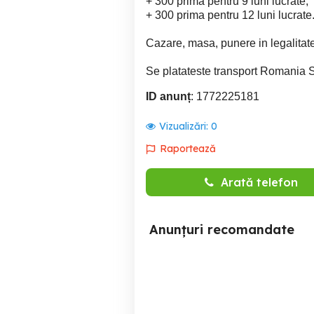
+ 300 prima pentru 9 luni lucrate;
+ 300 prima pentru 12 luni lucrate
Cazare, masa, punere in legalitate 
Se platateste transport Romania S
ID anunț
: 1772225181
Vizualizări:
0
Raportează
Arată telefon
Anunțuri recomandate