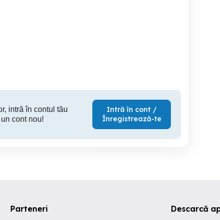
Heisterkamp angajeaza
Heisterkamp angajeaza
eri TIR profesionisti pe
soferi TIR profesionisti pe
soferi TIR 
comunitate - Bacau
comunitate - Moinesti
comunitat
Bacau
Moinesti
Da
r, intră în contul tău
Intră în cont /
Înregistrează-te
 un cont nou!
Parteneri
Descarcă ap