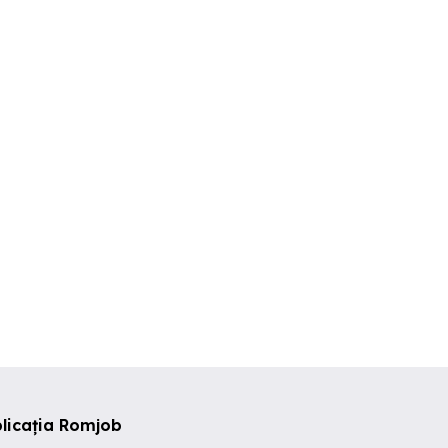
Angajam sofer profesionist
Angajam soferi
profesionisti pe
curse tue-retur europa
profesionisti ca
e - Darmanesti
Spania-UE-Spa
rmanesti
Bacau
Bacau
licația Romjob