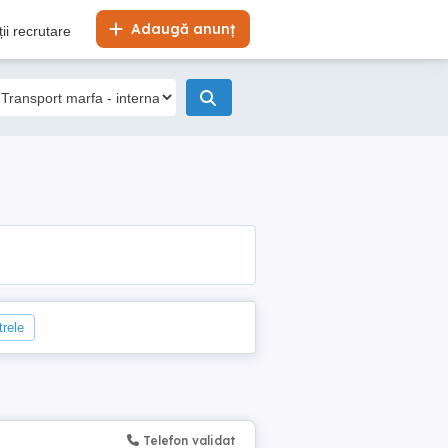
Adaugă anunț
ii recrutare
trele
Telefon validat