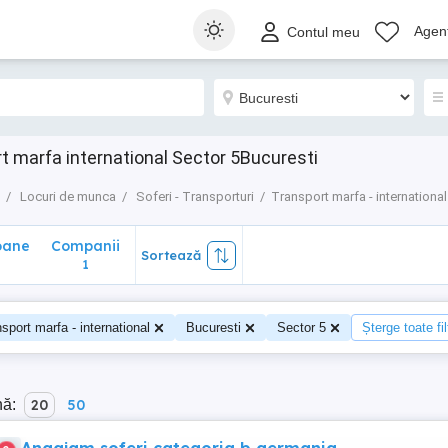
ane
Companii
Sortează
Agenț
Contul meu
1
t marfa international Sector 5Bucuresti
Locuri de munca
Soferi - Transporturi
Transport marfa - international
oane
Companii
Sortează
1
sport marfa - international
Bucuresti
Sector 5
Șterge toate fil
nă:
20
50