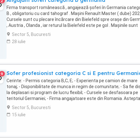
Angajam soferi categoria b germania
2
Firma transport românească , angajează șoferi în Germania catego
B , obligatoriu cu card tahograf . Mașini Renault Master ( dube) 202
Cursele sunt cu plecare încărcare din Bielefeld spre orașe din Ger
, Austria , Olanda , iar returul la Bielefeld este pe gol . Mașinile sunt
dotate cu tahograf ...
Sector 5, Bucuresti
28 iulie
Sofer profesionist categoria C si E pentru Germani
9
Cerinte: - Permis categoria B,C, E; - Experienta pe camion de mare
tonaj; - Disponibilitate de munca in regim de comunitate; - Sa fie d
la deplasari si program de lucru flexibil; - Cursele se desfasoara pe
teritoriul Germaniei; - Firma angajatoare este din Romania. Astep
cv-urile candidatilor ...
Sector 5, Bucuresti
15 iulie