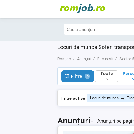
rom
job
.ro
Toate
Perso
Filtre
3
6
5
Locuri de munca Soferi transpor
Romjob
Anunțuri
Bucuresti
Sector 5
Toate
Pers
Filtre
3
6
5
→
Filtre active:
Locuri de munca
Tran
Anunțuri
–
Anunțuri pe pagi