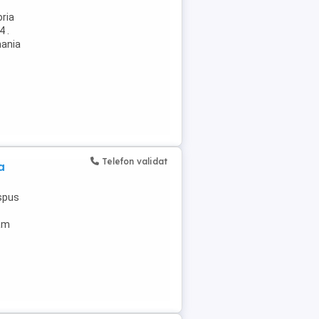
ria
4 .
mania
Telefon validat
a
ispus
tam