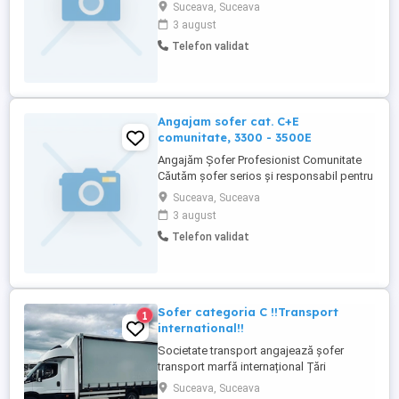
experiență și simț al responsabilității
Suceava, Suceava
pentru TRANSPORT INTERNAȚIONAL DE
3 august
CEREALE ȘI FURAJE USCATE (hrană
Telefon validat
destinată consumului uman și animal).
OFERIM: - SALARIU: 3.400 + BONUSURI; -
PROGRAM: 8 SĂPTĂMÂNI CU 2
SĂPTĂMÂNI ACASĂ SAU LA ...
Angajam sofer cat. C+E
comunitate, 3300 - 3500E
Angajăm Șofer Profesionist Comunitate
Căutăm șofer serios și responsabil pentru
curse pe comunitate, cu tranzit în: Belgia,
Suceava, Suceava
Olanda și Germania. Program de lucru
3 august
flexibil: Se lucrează 2 luni pe comunitate 1
Telefon validat
lună acasă Programul poate fi adaptat și
în funcție de posibilitățile ...
Sofer categoria C !!Transport
1
international!!
Societate transport angajează șofer
transport marfă internațional Țări
tranzitate A CZ PL D IT FR E cerințe -
Suceava, Suceava
permis conducere cat C atestat transport