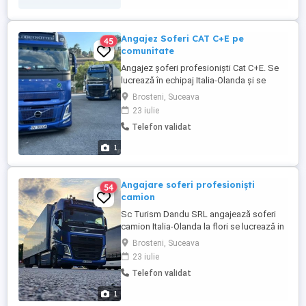
către și de la locul de muncă asigurat;
decontare analize ...
Angajez Soferi CAT C+E pe
45
comunitate
Angajez șoferi profesioniști Cat C+E. Se
lucrează în echipaj Italia-Olanda și se
transportă flori.Pentru mai multe detalii la
Brosteni, Suceava
nr de telefon - .Adrian Dandu
23 iulie
Telefon validat
1
Angajare soferi profesioniști
54
camion
Sc Turism Dandu SRL angajează soferi
camion Italia-Olanda la flori se lucrează in
echipaj .Mai multe detalii la telefon
Brosteni, Suceava
.Salariul atractiv!
23 iulie
Telefon validat
1