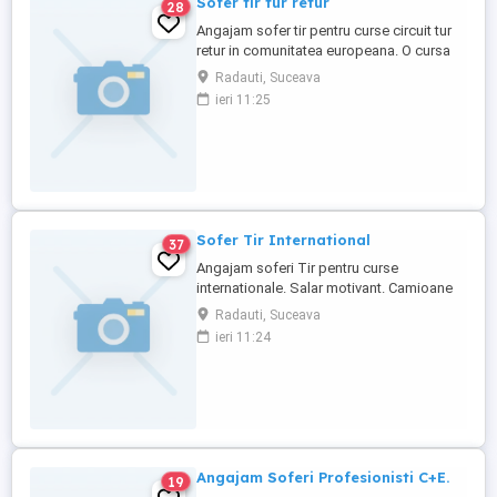
Sofer tir tur retur
28
Angajam sofer tir pentru curse circuit tur
retur in comunitatea europeana. O cursa
dureaza 3-4 saptamani. Necesar
Radauti, Suceava
experienta.
ieri 11:25
Sofer Tir International
37
Angajam soferi Tir pentru curse
internationale. Salar motivant. Camioane
euro 6. Se lucreaza doar cu respectarea
Radauti, Suceava
orelor de conducere. Dispeceratul este in
ieri 11:24
limba romana. Sistem de bonusare pentru
creșterea salariului. Deplasarea se face cu
camionul. Nu se schimba remorcile.
Perioada de detasare se face ...
Angajam Soferi Profesionisti C+E.
19