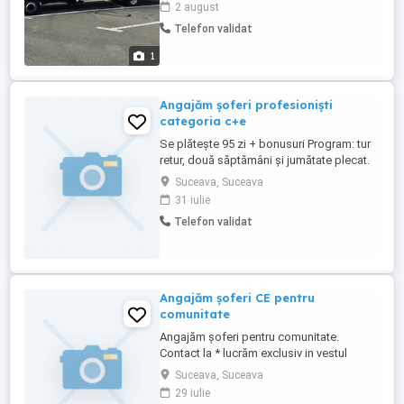
2 august
marfă card tahograf aviz medical
Telefon validat
psihologic cunoaștere unei limbi străine
prezintă un avantaj Salar ...
1
Angajăm șoferi profesioniști
categoria c+e
Se plătește 95 zi + bonusuri Program: tur
retur, două săptămâni și jumătate plecat.
Firma noastră angajează șofer
Suceava, Suceava
profesionist TIR (categoria CE) pentru
31 iulie
transport intern și internațional. Căutăm
Telefon validat
persoane serioase, responsabile și
dornice de stabilitate. Cerințe: Permis de
conducere categoria ...
Angajăm șoferi CE pentru
comunitate
Angajăm șoferi pentru comunitate.
Contact la * lucrăm exclusiv in vestul
continentului * nu angajăm începători * nu
Suceava, Suceava
căutăm echipaj - Se respectă programul
29 iulie
de muncă - Remunerare netă 100 zi -