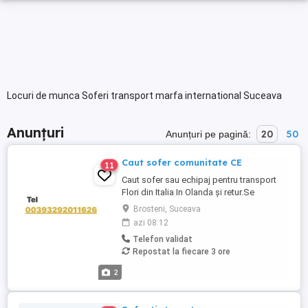
Locuri de munca Soferi transport marfa international Suceava
Anunțuri
20
50
Anunțuri pe pagină:
Caut sofer comunitate CE
11
Caut sofer sau echipaj pentru transport
Flori din Italia In Olanda și retur.Se
lucrează doar in echipaj Mai multe detalii
Brosteni, Suceava
la nr sau la adresa de email
azi 08:12
Telefon validat
Repostat la fiecare 3 ore
2