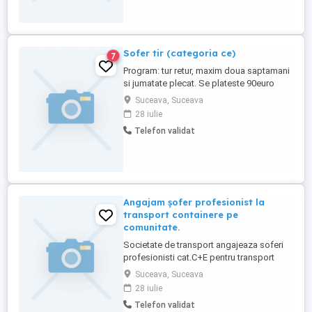
responsabile și dornice de stabilitate pe
termen lung. Cerințe: ...
Sofer tir (categoria ce)
7
Program: tur retur, maxim doua saptamani
si jumatate plecat. Se plateste 90euro
zi+bonusuri. Firma noastra angajeaza
Suceava, Suceava
sofer profesionist (C+E) pentru transport
28 iulie
intern si international. Cautam persoane ...
Telefon validat
Angajam șofer profesionist la
transport containere pe
comunitate.
Societate de transport angajeaza soferi
profesionisti cat.C+E pentru transport
containere pe comunitate. Oferim: condiții
Suceava, Suceava
de lucru bune; Perioada de lucru se
28 iulie
stabilește de comun acord camioane
Telefon validat
moderne euro 6 și șasie noi transportul