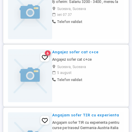
îți oferim: Salariu 3200 - 3400 , mereu la
timp Curse internaționale transport de
Suceava, Suceava
containere maritime în porturile din
ieri 07:37
Antwerpen - Belgia Tari tranzitate Belgia,
Telefon validat
Olanda, Germania, Franta, Luxemburg
Perioada de lucru se ...
Angajez sofer cat c+ce
6
Angajez sofer cat c+ce
Suceava, Suceava
5 august
Telefon validat
Angajam sofer TIR cu experienta
Angajam sofer TIR cu experienta pentru
curse pe traseul Germania-Austria-Italia