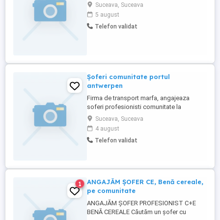
Plecarea si intoarcerea cu camionul la
Suceava, Suceava
Suceava Prelata perdea 100 zi
5 august
Telefon validat
Șoferi comunitate portul
antwerpen
Firma de transport marfa, angajeaza
soferi profesionisti comunitate la
containere maritime. OFERIM: Salariul +
Suceava, Suceava
diurna externa incepand cu 3200 de euro+
4 august
bonusuri. Respectarea programului de
Telefon validat
lucru legal ,cu respectarea timpilor de
conducere si odihna - telefon de firma,
card cheltuieli -Mediu de lucru ...
ANGAJĂM ȘOFER CE, Benă cereale,
1
pe comunitate
ANGAJĂM ȘOFER PROFESIONIST C+E
BENĂ CEREALE Căutăm un șofer cu