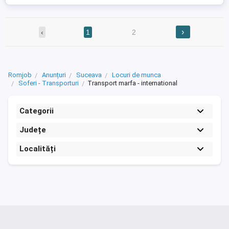
›
‹
1
2
Romjob
Anunțuri
Suceava
Locuri de munca
Soferi - Transporturi
Transport marfa - international
Categorii
Județe
Localități