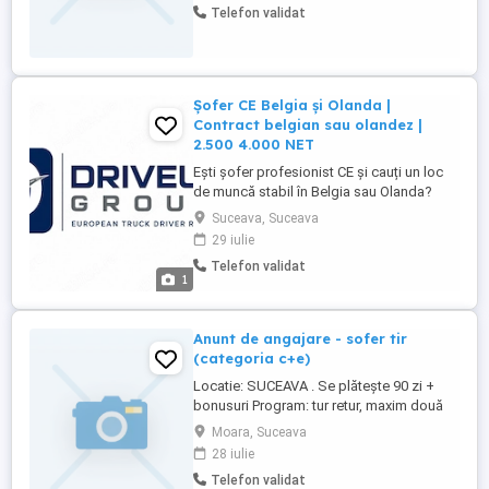
Telefon validat
Telefon de serviciu + abonament cu date
ilimitate - Oferim deplasarea de la
aeroport la vehicul si de la ...
Șofer CE Belgia și Olanda |
Contract belgian sau olandez |
2.500 4.000 NET
Ești șofer profesionist CE și cauți un loc
de muncă stabil în Belgia sau Olanda?
Driveuro recrutează șoferi de camion
Suceava, Suceava
pentru companii de transport din Belgia și
29 iulie
Olanda. Oferim: Contract de muncă
Telefon validat
belgian sau olandez Salariu între 2.500 și
1
4.000 NET lună Locuri de muncă stabile
pe termen lung ...
Anunt de angajare - sofer tir
(categoria c+e)
Locatie: SUCEAVA . Se plătește 90 zi +
bonusuri Program: tur retur, maxim două
săptămâni și jumătate plecat. Firma
Moara, Suceava
noastră angajează șofer profesionist TIR
28 iulie
(categoria CE) pentru transport intern și
Telefon validat
internațional. Căutăm persoane serioase,