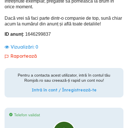
întreținute exemplar, pregătite să pornească la drum în
orice moment.
Dacă vrei să faci parte dintr-o companie de top, sună chiar
acum la numărul din anunț și află toate detaliile!
ID anunț
: 1646299837
Vizualizări:
0
Raportează
Pentru a contacta acest utilizator, intră în contul tău
Romjob.ro sau creează-ți rapid un cont nou!
Intră în cont / Înregistrează-te
Telefon validat