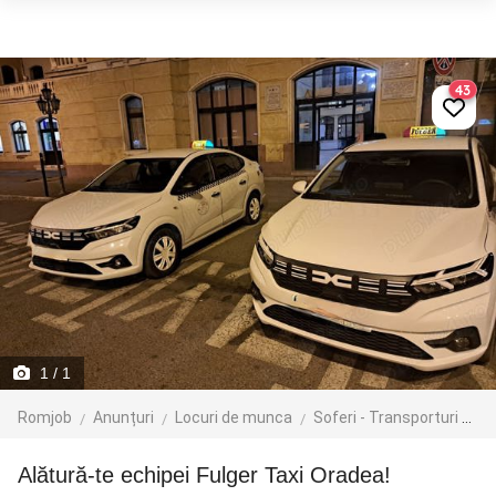
43
1
/ 1
Romjob
Anunțuri
Locuri de munca
Soferi - Transporturi
Tr
Alătură-te echipei Fulger Taxi Oradea!