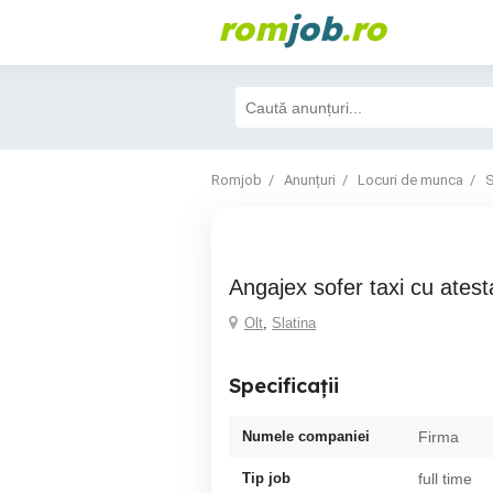
rom
job
.ro
Romjob
Anunțuri
Locuri de munca
S
Angajex sofer taxi cu atest
Olt
,
Slatina
Specificații
Numele companiei
Firma
Tip job
full time