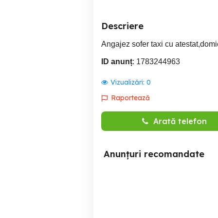
Descriere
Angajez sofer taxi cu atestat,domic
ID anunț
: 1783244963
Vizualizări:
0
Raportează
Arată telefon
Anunțuri recomandate