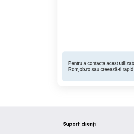
Angajam soferi cat. B,C si
E si operator utilaj
r
manitou
Slatina
Pentru a contacta acest utilizato
Romjob.ro sau creează-ți rapid
Suport clienți