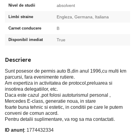
Nivel de studii
absolvent
Limbi straine
Engleza, Germana, Italiana
Carnet conducere
B
Disponibil imediat
True
Descriere
Sunt posesor de permis auto B,din anul 1996,cu multi km
parcursi, fara evenimente rutiere.
Am expertiza in activitatea de protocol,preluarea si
insotirea delegatiilor, etc.
Daca este cazul ,pot folosi autoturismul personal ,
Mercedes E-class, generatie noua, in stare
foarte buna tehnic si estetic, in conditii pe care le putem
conveni de comun acord.
Pentru detalii suplimentare, va rog sa ma contactati.
ID anunț
: 1774432334