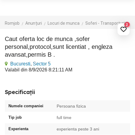
Romjob
Anunțuri
Locuri de munca
Soferi - Transporturi
Tr
2
Caut oferta loc de munca ,sofer
personal,protocol,sunt licentiat , engleza
avansat,permis B .
Bucuresti
,
Sector 5
Valabil din 8/9/2026 8:21:11 AM
Specificații
Numele companiei
Persoana fizica
Tip job
full time
Experienta
experienta peste 3 ani