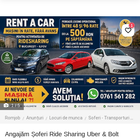
1
1
/ 5
Romjob
Anunțuri
Locuri de munca
Soferi - Transporturi
Tr
Angajăm Șoferi Ride Sharing Uber & Bolt