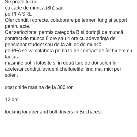
Se poate lucra:
cu carte de muncă (8h) sau
pe PFA SRL
Ofer condiții corecte, colaborare pe termen lung și suport
pentru acte.
Cer seriozitate, permis categoria B și dorință de muncă.
contract de munca 8 ore sau 4 ore cu adeverință de
pensionar student sau de la alt loc de muncă
pe PFA se va colabora pe baza de contract de închiriere cu
factura
mașinile pot fi folosite și în două ture de doi șoferi în
aceleași condiții, evident cheltuielile fiind mai mici per
șofer .
cost chirie masina de la 300 ron
12 ore
looking for uber and bolt drivers in Bucharest