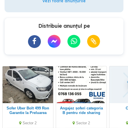
Vezi toate anunțurile
Distribuie anunțul pe
Sofer Uber Bolt 499 Ron
Angajez șoferi categoria
Garantie la Preluarea
B pentru ride sharing
masinii 500 ron Dacia
Logan gpl
Sector 2
Sector 2