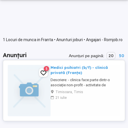
1 Locuri de munca in Franta • Anunturi joburi • Angajari - Romjob.ro
Anunțuri
20
50
Anunțuri pe pagină:
Medici psihiatri (b/f) - clinică
5
privată (Franța)
Descriere: - clinica face parte dintr-o
asociație non-profit - activitate de
psihiatrie generală - echipă
Timisoara, Timis
multidisciplinară: medici și personal
21 iulie
paramedical Salariu: între 5000 și 8000 net
pe lună, în funcție de profilul candidatului.
Cerințe: - diplomă de medic obținută în
Uniunea Europeană - ...