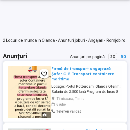
2 Locuri de munca in Olanda • Anunturi joburi • Angajari - Romjob.ro
Anunțuri
20
50
Anunțuri pe pagină:
Firmă de transport angajează
Șofer C+E Transport containere
maritime
Locație: Portul Rotterdam, Olanda Oferim:
Salariu de 3.500 lună Program de lucru 8
săptămâni cu 4 săptămâni acasă
Timisoara, Timis
Repausul săptămânal de 45 de ore se
6 iulie
efectuează la bază, în condiții decente
Telefon validat
Contract de muncă și colaborare pe
1
termen lung Seriozitate și stabilitate
Pentru mai multe ...