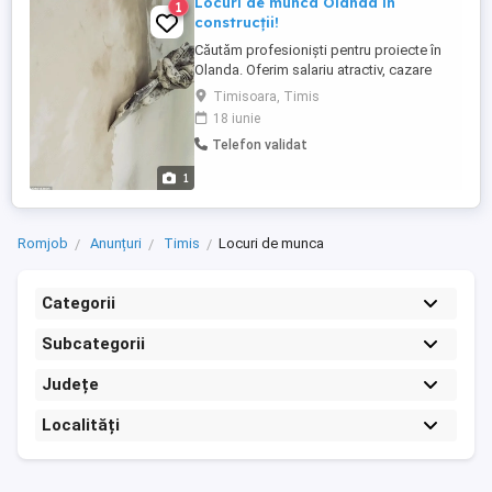
Locuri de munca Olanda in
1
construcții!
Căutăm profesioniști pentru proiecte în
Olanda. Oferim salariu atractiv, cazare
asigurată și suport din partea unei echipe
Timisoara, Timis
care îți este alături pe tot parcursul
18 iunie
colaborării. Posturi disponibile: 3 posturi
Telefon validat
faianțar, 2 posturi zidar, 2 posturi gletuitori
1
Romjob
Anunțuri
Timis
Locuri de munca
Categorii
Subcategorii
Județe
Localități