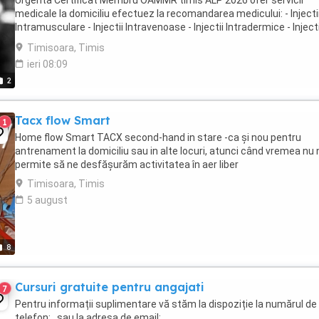
Urgenta Certificat Membru OAMMR timis ALP 2026 ofer servicii
medicale la domiciliu efectuez la recomandarea medicului: - Injecti
Intramusculare - Injectii Intravenoase - Injectii Intradermice - Injecti
Subcutanate - Vaccinare ...
Timisoara, Timis
ieri 08:09
2
Tacx flow Smart
1
Home flow Smart TACX second-hand in stare -ca și nou pentru
antrenament la domiciliu sau in alte locuri, atunci când vremea nu 
permite să ne desfășurăm activitatea în aer liber
Timisoara, Timis
5 august
8
Cursuri gratuite pentru angajati
7
Pentru informații suplimentare vă stăm la dispoziție la numărul de
telefon: , sau la adresa de email: