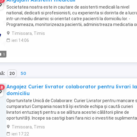
27
Societatea noatra este in cautare de asistenti medicali la nivel
national, dedicati si profesionisti, cu experienta si dorinta de a lucr
intr-un mediu dinamic si orientat catre pacienti la domiciliu lor. -
Programeaza, monitorizeaza pacientii, administreaza medicatia or
injectabila, perfuzabila ...
Timisoara, Timis
ieri 14:06
1
nă:
20
50
Angajez Curier livrator colaborator pentru livrari la
18
domiciliu
Oportunitate Unică de Colaborare: Curier Livrator pentru mancare 
cumparaturi Compania noastră își extinde echipa și caută curieri
livratori entuziaști pentru a se alătura acestei călătorii pline de
oportunități. Incepe sa castigi bani fara nici o investitie suplimenta
Iată de ce ar trebui să te ...
Timisoara, Timis
ieri 17:22