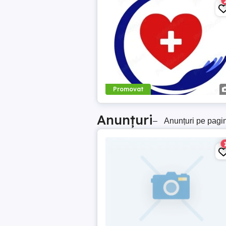
Promovat
Anunțuri
–
Anunțuri pe pagi