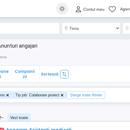
ane
Companii
Sortează
Agenț
Contul meu
23
Anunturi angajari
unca
oane
Companii
Sortează
5
23
mis
Tip job: Colaborare proiect
Șterge toate filtrele
e
–
Vezi toate
Angajam Asistenti medicali