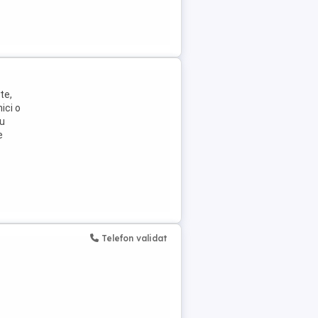
te,
ici o
iu
e
Telefon validat