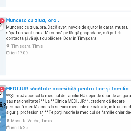
Muncesc cu ziua, ora .
9
Muncesc cu ziua, ora. Dacă aveți nevoie de ajutor la carat, mutat,
săpat un șanț sau altă muncă pe lângă gospodarie, mă puteți
contacta și vă ajut cu plăcere. Doar în Timișoara.
Timisoara, Timis
ieri 17:09
MEDIJUR sănătate accesibilă pentru tine și familia 
1
**Știai că accesul la medicul de familie NU depinde doar de asigur
sau naționalitate?** La **Clinica MEDIJUR**, credem că fiecare
persoană merită acces la servicii medicale de calitate, într-un med
sigur și profesionist **Te poți înscrie la medicul de familie chiar d
NU ești asigurat!** În ...
Mosnita Veche, Timis
ieri 16:25