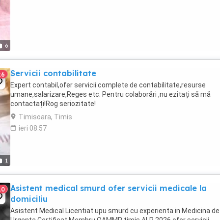
6
Servicii contabilitate
26
Expert contabil,ofer servicii complete de contabilitate,resurse
umane,salarizare,Reges etc. Pentru colaborări ,nu ezitați să mă
contactați!Rog seriozitate!
Timisoara, Timis
ieri 08:57
1
Asistent medical smurd ofer servicii medicale la
10
domiciliu
Asistent Medical Licentiat upu smurd cu experienta in Medicina de