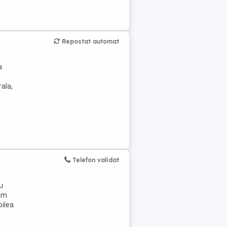
Repostat automat
a
ala,
Telefon validat
u
ram
oilea