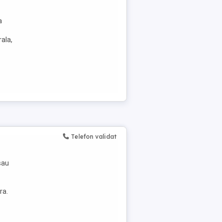
a
ala,
Telefon validat
sau
ra.