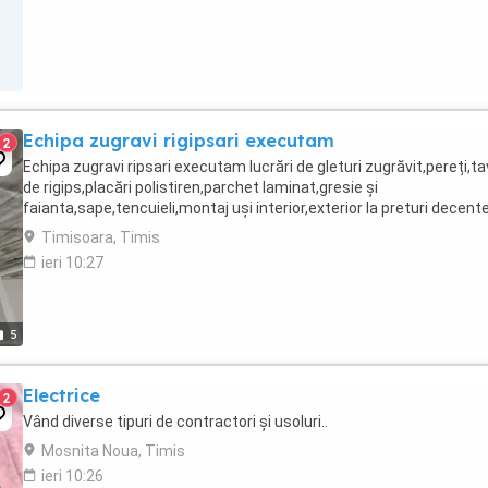
Echipa zugravi rigipsari executam
2
Echipa zugravi ripsari executam lucrări de gleturi zugrăvit,pereți,t
de rigips,placări polistiren,parchet laminat,gresie și
faianta,sape,tencuieli,montaj uși interior,exterior la preturi decente
Timisoara, Timis
ieri 10:27
5
Electrice
2
Vând diverse tipuri de contractori și usoluri..
Mosnita Noua, Timis
ieri 10:26