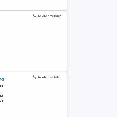
Telefon validat
Telefon validat
ta
are
iu
acă