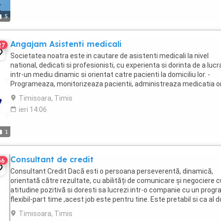
5
Angajam Asistenti medicali
27
Societatea noatra este in cautare de asistenti medicali la nivel
national, dedicati si profesionisti, cu experienta si dorinta de a lucr
intr-un mediu dinamic si orientat catre pacienti la domiciliu lor. -
Programeaza, monitorizeaza pacientii, administreaza medicatia or
injectabila, perfuzabila ...
Timisoara, Timis
ieri 14:06
1
Consultant de credit
36
Consultant Credit Dacă esti o persoana perseverentă, dinamică,
orientată către rezultate, cu abilități de comunicare și negociere c
atitudine pozitivă si doresti sa lucrezi intr-o companie cu un prog
flexibil-part time ,acest job este pentru tine. Este pretabil si ca al d
job. Se ofera ...
Timisoara, Timis