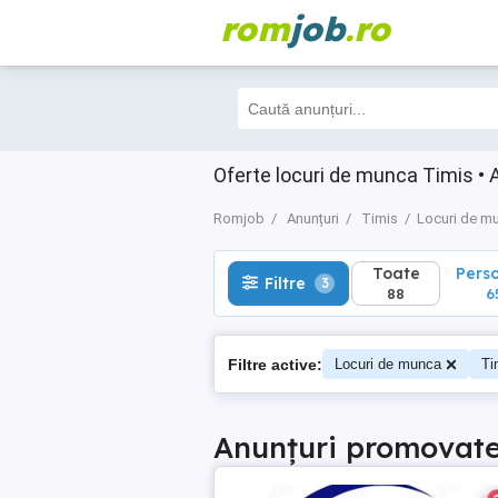
rom
job
.ro
Toate
Perso
Filtre
3
88
65
Oferte locuri de munca Timis • 
Romjob
Anunțuri
Timis
Locuri de m
Toate
Pers
Filtre
3
88
6
Filtre active:
Locuri de munca
Ti
Anunțuri promovat