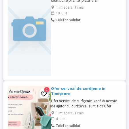
distribuire pliante, plata la zi.
Timisoara, Timis
10 iulie
Telefon validat
Ofer servicii de curățenie în
1
Timișoara
Ofer servicii de curățenie Dacă ai nevoie
de ajutor cu curățenia, sunt aici! Ofer
servicii de: Curățenie în apartamente și
Timisoara, Timis
case Curățenie de întreținere Curățenie
4 iulie
generală Curățenie înainte sau după
Telefon validat
mutare Călcat haine Pot lucra atât cu