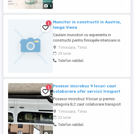
produsele mele de curățenie, cât și cu
1
produsele puse la dispoziție ...
Muncitor in constructii in Austria,
1
langa Viena
Cautam muncitori cu experienta in
constructii pentru finisajele interioare si
exterioare ale unei cladiri in Bisamberg,
Timisoara, Timis
langa Viena. Contractul se semneaza cu
29 iunie
firma austriaca pe perioada temporara, de
Telefon validat
aproximativ 2 luni sau pana la terminarea
lucrarii. Se lucreaza de luni pana vineri de
la 7:00 la 17:00; ...
Posesor microbuz 9 locuri caut
1
colaborare ofer servicii trnsport
Posesor microbuz 9 locuri și permis
categoria B,C caut colaborare transport
persoane
Timisoara, Timis
22 iunie
Telefon validat
1