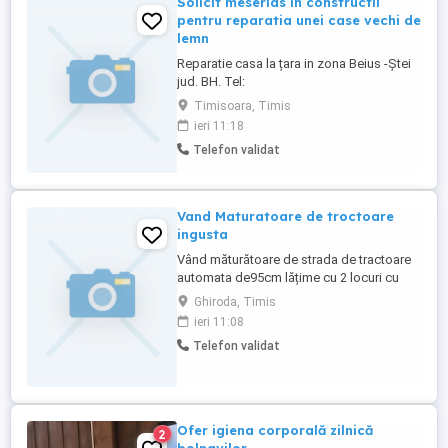
Solicit meserias in constructii
pentru reparatia unei case vechi de
lemn
Reparatie casa la țara in zona Beius -Ștei
jud. BH. Tel:
Timisoara, Timis
ieri 11:18
Telefon validat
Vand Maturatoare de troctoare
ingusta
Vând măturătoare de strada de tractoare
automata de95cm lățime cu 2 locuri cu
lada cutia în spate se ridică în sus la
Ghiroda, Timis
descărcare 2500 euro cutie automata cu 3
ieri 11:08
peri
Telefon validat
Ofer igiena corporală zilnică
2