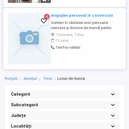
Angajăm personal în construcții
4
Suntem în căutarea unor persoane
serioase și dornice de muncă pentru
diverse lucrări în domeniul
Timisoara, Timis
construcțiilor.Pentru mai multe detalii
10 iunie
sunați la numărul de telefon : sau mesaj în
Telefon validat
privat.Va mulțumesc
Romjob
Anunțuri
Timis
Locuri de munca
Categorii
Subcategorii
Județe
Localități