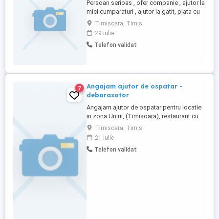
Persoan serioas , ofer companie , ajutor la
mici cumparaturi , ajutor la gatit, plata cu
h, pentru o doamna ,la nevoie. Pot venii
Timisoara, Timis
pentru cateva h in functie de nevoia
29 iulie
dvs,sunt deschisa la un orar flexibil. Va
Telefon validat
astept cu un mesaj pentru detalii. Ofer
respect si seriozitate. Dna Ana Mona.
Mesaj pe nr.sau ...
Angajam ajutor de ospatar -
7
debarasator
Angajam ajutor de ospatar pentru locatie
in zona Unirii, (Timisoara), restaurant cu
terasa. Program de lucru pentru seara si
Timisoara, Timis
weekend.
21 iulie
Telefon validat