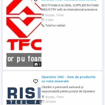
BESTFOAM A GLOBAL SUPPLIER IN FOAM
INDUSTRY with an international presence
in 65 countries, supplying foam products,
Buzias, Timis
band knives, equipment for mattresses
9 iulie
and sofas, chemical products.
Telefon validat
RESPONSIBILITIES Good knowledge of
the market and customers demands,
generating business opportunities and
following ...
1
Operator CNC - linie de productie
cu vata minerala
Căutăm o persoană serioasă și
responsabilă pentru postul de Operator
linie producție în cadrul sectiei de panouri.
Buzias, Timis
Responsabilități: - Operarea utilajelor din
22 iunie
sectia de producție; - Supravegherea