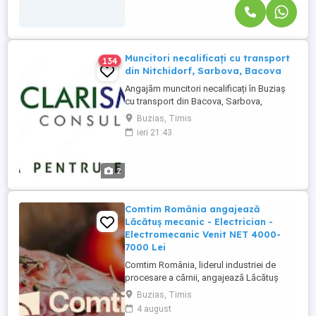
Muncitori necalificați cu transport
134
din Nitchidorf, Sarbova, Bacova
Angajăm muncitori necalificați în Buziaș
cu transport din Bacova, Sarbova,
Nitchidorf. Beneficii: -Salariu atractiv -
Buzias, Timis
Tichete de masa -Transport asigurat SC
ieri 21:43
Clarismart Consulting SRL proceseaza
datele personale in scopuri de recrutare,
respectand politica de protectie a datelor
2
cu caracter personal. ...
Comtim România angajează
Lăcătuș mecanic - Electrician -
Electromecanic Venit NET 4000-
7000 Lei
Comtim România, liderul industriei de
procesare a cărnii, angajează Lăcătuș
mecanic - Electrician - Electromecanic
Buzias, Timis
pentru divizia Ferme. Cerințe: Studii medii,
4 august
calificare în domeniu; Experiență în