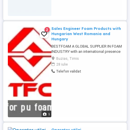
Sales Engineer Foam Products with
2
Hungarian West Romania and
Hungary
BESTFOAM A GLOBAL SUPPLIER IN FOAM
INDUSTRY with an international presence
in 65 countries, supplying foam products,
Buzias, Timis
band knives, equipment for mattresses
28 iulie
and sofas, chemical products.
Telefon validat
RESPONSIBILITIES Good knowledge of
the market and customers demands,
generating business opportunities and
following ...
1
Operator utilaj