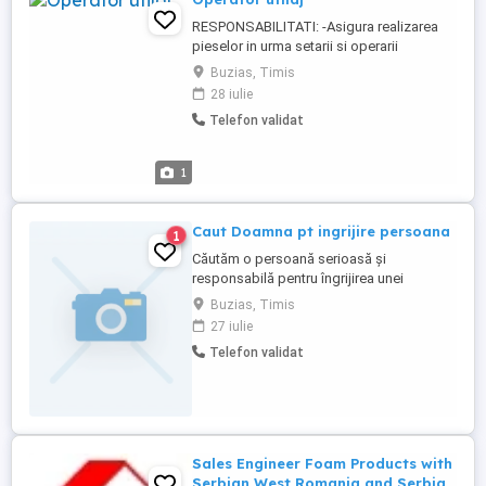
RESPONSABILITATI: -Asigura realizarea
pieselor in urma setarii si operarii
masinilor -Executa operatii de prelucrare
Buzias, Timis
utilizand masini - Alege SDV-urile
28 iulie
adecvate, selecteaza programul de
Telefon validat
prelucrare al utilajului - Executa masuratori
dimensionale ale reperelor de executat;
Oferim: - Salariu motivant; - ...
1
Caut Doamna pt ingrijire persoana
1
Căutăm o persoană serioasă și
responsabilă pentru îngrijirea unei
doamne în vârstă de 73 de ani. Se preferă
Buzias, Timis
o persoană nefumătoare. Locație: în
27 iulie
apropiere de Buziaș. Responsabilități:
Telefon validat
administrarea medicamentelor conform
programului; asistență la duș și igiena
personală; gătit; menaj ușor. Pentru mai ...
Sales Engineer Foam Products with
Serbian West Romania and Serbia