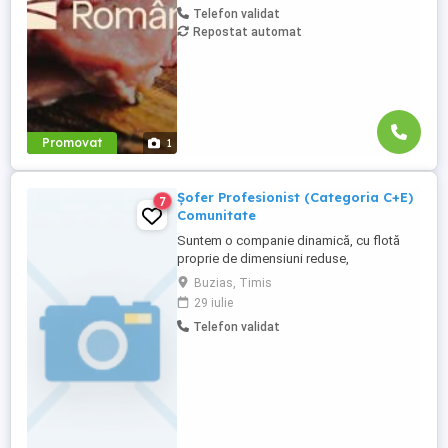
Telefon validat
domeniu minim 1 an constituie un avantaj.
Repostat automat
Responsabilități: Execută lucrări de
întreținere și reparații ...
Promovat
1
Șofer Profesionist (Categoria C+E)
7
Comunitate
Suntem o companie dinamică, cu flotă
proprie de dimensiuni reduse,
specializată în gestionarea transporturilor
Buzias, Timis
pentru clienți direcți și parteneri din
29 iulie
întreaga Europă. Punem accent pe
Telefon validat
eficiență, profesionalism și relații solide
pe termen lung. Cerințe: Permis categoria
C+E; Atestat profesional și card ...