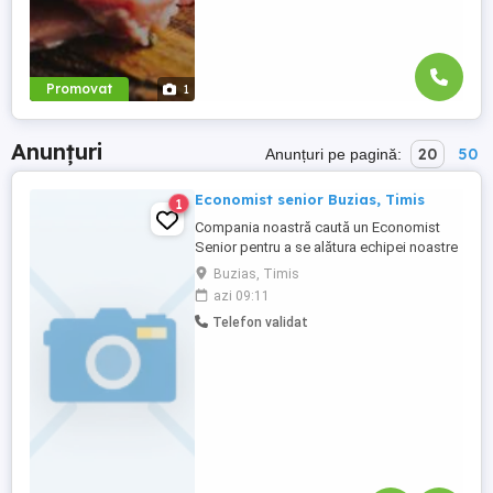
Promovat
1
Anunțuri
20
50
Anunțuri pe pagină:
Economist senior Buzias, Timis
1
Compania noastră caută un Economist
Senior pentru a se alătura echipei noastre
din Buziaș, județul Timiș. Candidatul ideal
Buzias, Timis
va avea experiență relevantă în domeniul
azi 09:11
economic și va fi responsabil pentru o
Telefon validat
gamă largă de activități financiare și
contabile. **Responsabilități principale:**
* Analiza și ...