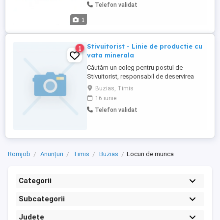
Telefon validat
procesului de producție; - Respectarea
instrucțiunilor de lucru și a normelor de
1
calitate; - Respectarea ...
Stivuitorist - Linie de productie cu
1
vata minerala
Căutăm un coleg pentru postul de
Stivuitorist, responsabil de deservirea
liniei de producție cu vată minerală
Buzias, Timis
(alimentare cu materie prima și a zonei de
16 iunie
logistică transport (încărcare descarcare
Telefon validat
materie prima si sau produse finite).
Cerințe: Autorizație ISCIR valabilă pentru
operarea stivuitorului; ...
Romjob
Anunțuri
Timis
Buzias
Locuri de munca
Categorii
Subcategorii
Județe