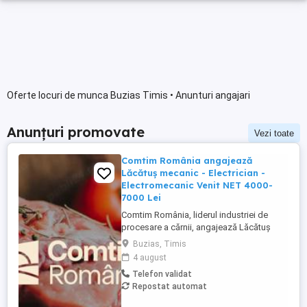
Oferte locuri de munca Buzias Timis • Anunturi angajari
Anunțuri promovate
Vezi toate
Comtim România angajează
Lăcătuș mecanic - Electrician -
Electromecanic Venit NET 4000-
7000 Lei
Comtim România, liderul industriei de
procesare a cărnii, angajează Lăcătuș
mecanic - Electrician - Electromecanic
Buzias, Timis
pentru divizia Ferme. Cerințe: Studii medii,
4 august
calificare în domeniu; Experiență în
Telefon validat
domeniu minim 1 an constituie un avantaj.
Repostat automat
Responsabilități: Execută lucrări de
întreținere și reparații ...