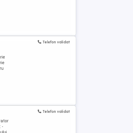
Telefon validat
rie
rie
ru
Telefon validat
rator
 -
ului