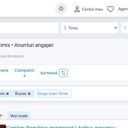
ane
Companii
Sortează
Agenț
Contul meu
6
imis • Anunturi angajari
curi de munca
oane
Companii
Sortează
6
mis
Buzias
Șterge toate filtrele
e
–
Vezi toate
Comtim România angajează Lăcătuș mecanic -