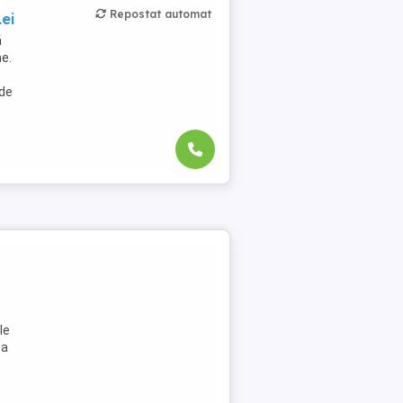
Repostat automat
ei
ă
me.
 de
le
 a