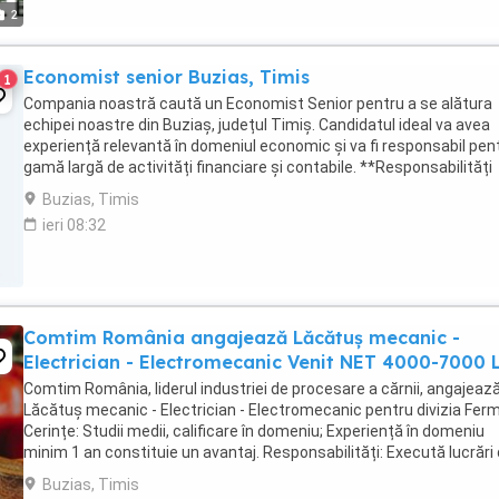
2
Economist senior Buzias, Timis
1
Compania noastră caută un Economist Senior pentru a se alătura
echipei noastre din Buziaș, județul Timiș. Candidatul ideal va avea
experiență relevantă în domeniul economic și va fi responsabil pen
gamă largă de activități financiare și contabile. **Responsabilități
principale:** * Analiza și ...
Buzias, Timis
ieri 08:32
Comtim România angajează Lăcătuș mecanic -
Electrician - Electromecanic Venit NET 4000-7000 L
Comtim România, liderul industriei de procesare a cărnii, angajeaz
Lăcătuș mecanic - Electrician - Electromecanic pentru divizia Fer
Cerințe: Studii medii, calificare în domeniu; Experiență în domeniu
minim 1 an constituie un avantaj. Responsabilități: Execută lucrări
întreținere și reparații ...
Buzias, Timis