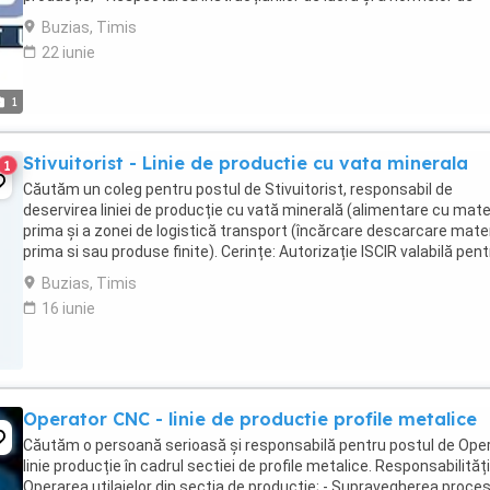
calitate; - Respectarea ...
Buzias, Timis
22 iunie
1
Stivuitorist - Linie de productie cu vata minerala
1
Căutăm un coleg pentru postul de Stivuitorist, responsabil de
deservirea liniei de producție cu vată minerală (alimentare cu mate
prima și a zonei de logistică transport (încărcare descarcare mate
prima si sau produse finite). Cerințe: Autorizație ISCIR valabilă pent
operarea stivuitorului; ...
Buzias, Timis
16 iunie
Operator CNC - linie de productie profile metalice
Căutăm o persoană serioasă și responsabilă pentru postul de Ope
linie producție în cadrul sectiei de profile metalice. Responsabilități:
Operarea utilajelor din sectia de producție; - Supravegherea proces