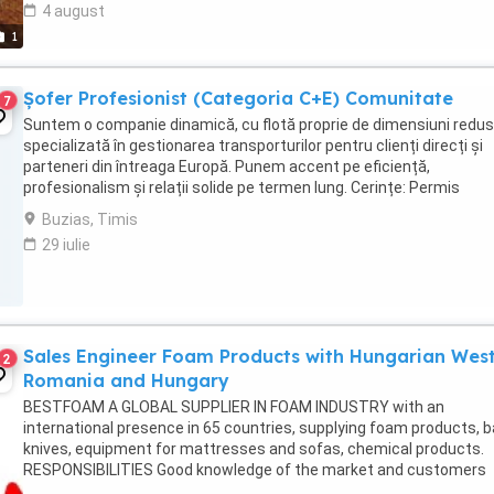
4 august
1
Șofer Profesionist (Categoria C+E) Comunitate
7
Suntem o companie dinamică, cu flotă proprie de dimensiuni redus
specializată în gestionarea transporturilor pentru clienți direcți și
parteneri din întreaga Europă. Punem accent pe eficiență,
profesionalism și relații solide pe termen lung. Cerințe: Permis
categoria C+E; Atestat profesional și card ...
Buzias, Timis
29 iulie
Sales Engineer Foam Products with Hungarian Wes
2
Romania and Hungary
BESTFOAM A GLOBAL SUPPLIER IN FOAM INDUSTRY with an
international presence in 65 countries, supplying foam products, 
knives, equipment for mattresses and sofas, chemical products.
RESPONSIBILITIES Good knowledge of the market and customers
demands, generating business opportunities and following ...