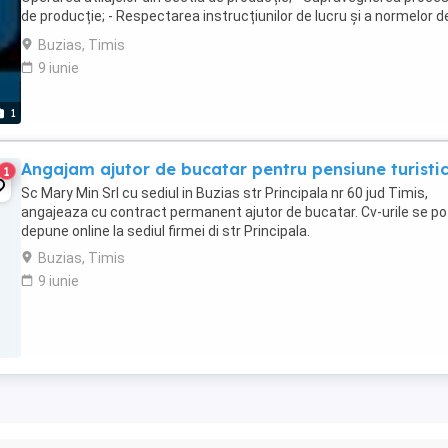
de producție; - Respectarea instrucțiunilor de lucru și a normelor d
calitate; - Respectarea ...
Buzias, Timis
9 iunie
1
Angajam ajutor de bucatar pentru pensiune turisti
1
Sc Mary Min Srl cu sediul in Buzias str Principala nr 60 jud Timis,
angajeaza cu contract permanent ajutor de bucatar. Cv-urile se po
depune online la sediul firmei di str Principala.
Buzias, Timis
9 iunie