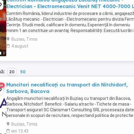
Electrician - Electromecanic Venit NET 4000-7000 L
Comtim România, liderul industriei de procesare a cărnii, angajeaz
Lăcătuș mecanic - Electrician - Electromecanic pentru divizia Fer
Cerințe: Studii medii, calificare în domeniu; Experiență în domeniu
minim 1 an constituie un avantaj. Responsabilități: Execută lucrări
întreținere și reparații ...
Buzias, Timis
4 august
1
nă:
20
50
Muncitori necalificați cu transport din Nitchidorf,
34
Sarbova, Bacova
Angajăm muncitori necalificați în Buziaș cu transport din Bacova,
Sarbova, Nitchidorf. Beneficii: -Salariu atractiv -Tichete de masa -
Transport asigurat SC Clarismart Consulting SRL proceseaza date
personale in scopuri de recrutare, respectand politica de protectie
datelor cu caracter personal. ...
Buzias, Timis
ieri 13:43