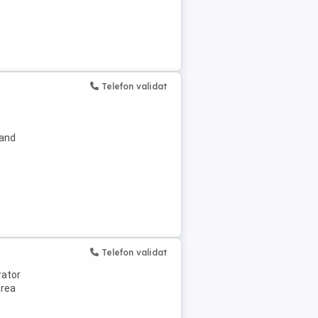
Telefon validat
band
Telefon validat
rator
area