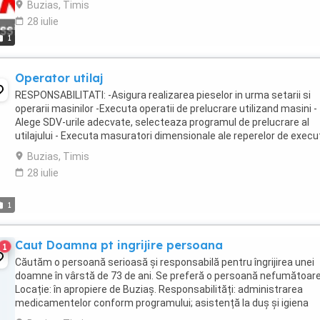
Buzias, Timis
28 iulie
1
Operator utilaj
RESPONSABILITATI: -Asigura realizarea pieselor in urma setarii si
operarii masinilor -Executa operatii de prelucrare utilizand masini -
Alege SDV-urile adecvate, selecteaza programul de prelucrare al
utilajului - Executa masuratori dimensionale ale reperelor de execu
Oferim: - Salariu motivant; - ...
Buzias, Timis
28 iulie
1
Caut Doamna pt ingrijire persoana
1
Căutăm o persoană serioasă și responsabilă pentru îngrijirea unei
doamne în vârstă de 73 de ani. Se preferă o persoană nefumătoare
Locație: în apropiere de Buziaș. Responsabilități: administrarea
medicamentelor conform programului; asistență la duș și igiena
personală; gătit; menaj ușor. Pentru mai ...