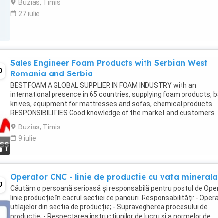
Buzias, Timis
27 iulie
Sales Engineer Foam Products with Serbian West
Romania and Serbia
BESTFOAM A GLOBAL SUPPLIER IN FOAM INDUSTRY with an
international presence in 65 countries, supplying foam products, 
knives, equipment for mattresses and sofas, chemical products.
RESPONSIBILITIES Good knowledge of the market and customers
demands, generating business opportunities and following ...
Buzias, Timis
9 iulie
1
Operator CNC - linie de productie cu vata minerala
Căutăm o persoană serioasă și responsabilă pentru postul de Ope
linie producție în cadrul sectiei de panouri. Responsabilități: - Oper
utilajelor din sectia de producție; - Supravegherea procesului de
producție; - Respectarea instrucțiunilor de lucru și a normelor de