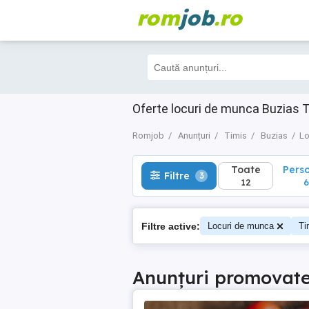
rom
job
.ro
Toate
Perso
Filtre
3
12
6
Oferte locuri de munca Buzias T
Romjob
Anunțuri
Timis
Buzias
Lo
Toate
Pers
Filtre
3
12
6
Filtre active:
Locuri de munca
Ti
Anunțuri promovat