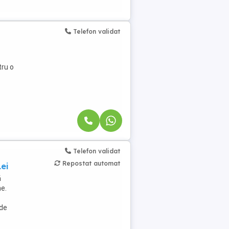
Telefon validat
tru o
Telefon validat
Repostat automat
ei
ă
me.
 de