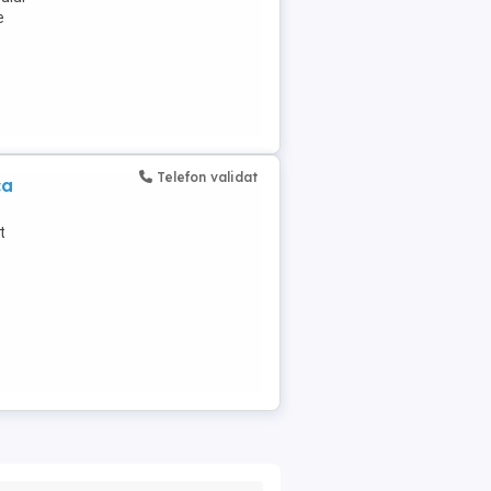
e
Telefon validat
ca
t