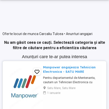
Oferte locuri de munca Carcaliu Tulcea • Anunturi angajari
Nu am găsit ceea ce cauți.
Selectează categoria și alte
filtre de căutare pentru a eficientiza căutarea
Anunțuri care te-ar putea interesa
Manpower angajeaza Tehnician
Electronica - SATU MARE
Pentru departamentul de Mentenanta,
cautam un Tehnician Electronica cu
minimum 1 an experienta in domeniu
Satu Mare, Satu Mare
tehnic (electronic mecanic).
1 ianuarie
Responsabilitati: Asigura instalarea,
intretinerea preventiva si corectiva a
echipamentelor si utilajelor din productie
Identifica si diagnosticheaza defectiunile