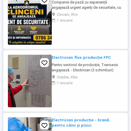
Companie de pază cu experiență
angajează urgent agenți de securitate, cu
sau fără atestat, pentru obiectiv aflat in
Clinceni, Ilfov
zona CLINCENI. Oferim program de lucru
1 ianuarie
în ture și salariu atractiv. Pentru detalii
suplimentare, vă rugăm să ne contactați la
numărul afișat
Electrician flux producție FPC
Pentru sectorul de producție, Transavia
angajează: - Electrician (3 schimburi)
Locație: -Fabrica de procesare carne -
Oiejdea, Alba
Oiejdea Cerințe: -certficat de calificare
1 ianuarie
profesională; -experiență și disponibilitate
la învățare; Beneficii: -tichete de masă în
valoare de 45 lei tichetul; -plata orelor de ...
Electrician producție - hrană
pentru câini și pisici