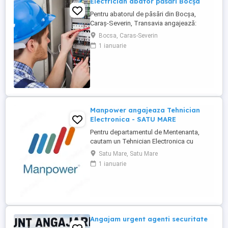
Electrician abator păsări Bocșa
Pentru abatorul de păsări din Bocșa,
Caraș-Severin, Transavia angajează:
ELECTRICIAN (3 schimburi) Persoanele
Bocsa, Caras-Severin
selectate vor participa alături de angajaţi
1 ianuarie
experimentaţi la cunoaşterea domeniului
şi a sarcinilor specifice de muncă.
ADRESĂ: Loc. Bocșa, Drumul Binișului, Nr.
10, Județ Caraș-Severin Cerințe: - ...
Manpower angajeaza Tehnician
Electronica - SATU MARE
Pentru departamentul de Mentenanta,
cautam un Tehnician Electronica cu
minimum 1 an experienta in domeniu
Satu Mare, Satu Mare
tehnic (electronic mecanic).
1 ianuarie
Responsabilitati: Asigura instalarea,
intretinerea preventiva si corectiva a
echipamentelor si utilajelor din productie
Identifica si diagnosticheaza defectiunile
(mecanice, ...
Angajam urgent agenti securitate