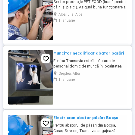
Sector producție PET FOOD (hrană pentru
câini și pisici). Asigură buna funcţionare a
instalaţiilor electrice şi de automatizare
Alba Iulia, Alba
ale utilaje. POSTUL ESTE LA IEȘIRE DIN
1 ianuarie
ALBA IULIA, JUD. ALBA! CERINȚE Studii:
minimum şcoală profesională liceu de
profil. Instruire, calificare în specialitatea
de ...
Muncitor necalificat abator păsări
Echipa Transavia este în căutare de
personal dornic de muncă în localitatea
Oiejdea, jud. Alba. În acest moment avem
Oiejdea, Alba
nevoie de personal în cadrul abatorului în
1 ianuarie
departamentul de rampă. Se lucrează
doar schimbul 1 de la ora 04:00 - 13:00
Beneficii: - salariu; - tichete de masă în
valoare de 45 lei ...
Electrician abator păsări Bocșa
Pentru abatorul de păsări din Bocșa,
Caraș-Severin, Transavia angajează: