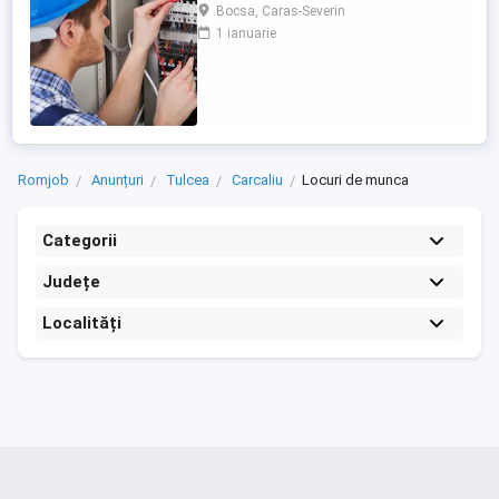
ELECTRICIAN (3 schimburi) Persoanele
Bocsa, Caras-Severin
selectate vor participa alături de angajaţi
1 ianuarie
experimentaţi la cunoaşterea domeniului
şi a sarcinilor specifice de muncă.
ADRESĂ: Loc. Bocșa, Drumul Binișului, Nr.
10, Județ Caraș-Severin Cerințe: - ...
Romjob
Anunțuri
Tulcea
Carcaliu
Locuri de munca
Categorii
Județe
Localități