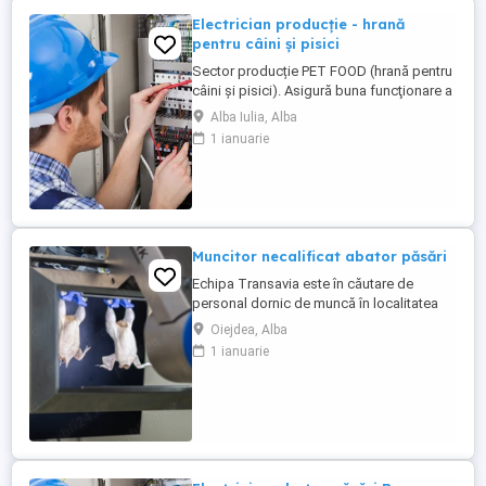
Electrician producție - hrană
pentru câini și pisici
Sector producție PET FOOD (hrană pentru
câini și pisici). Asigură buna funcţionare a
instalaţiilor electrice şi de automatizare
Alba Iulia, Alba
ale utilaje. POSTUL ESTE LA IEȘIRE DIN
1 ianuarie
ALBA IULIA, JUD. ALBA! CERINȚE Studii:
minimum şcoală profesională liceu de
profil. Instruire, calificare în specialitatea
de ...
Muncitor necalificat abator păsări
Echipa Transavia este în căutare de
personal dornic de muncă în localitatea
Oiejdea, jud. Alba. În acest moment avem
Oiejdea, Alba
nevoie de personal în cadrul abatorului în
1 ianuarie
departamentul de rampă. Se lucrează
doar schimbul 1 de la ora 04:00 - 13:00
Beneficii: - salariu; - tichete de masă în
valoare de 45 lei ...