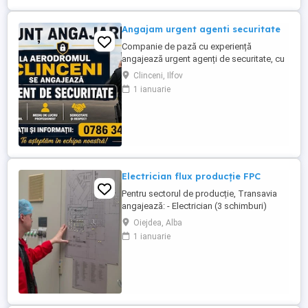
(mecanice, ...
Angajam urgent agenti securitate
Companie de pază cu experiență
angajează urgent agenți de securitate, cu
sau fără atestat, pentru obiectiv aflat in
Clinceni, Ilfov
zona CLINCENI. Oferim program de lucru
1 ianuarie
în ture și salariu atractiv. Pentru detalii
suplimentare, vă rugăm să ne contactați la
numărul afișat
Electrician flux producție FPC
Pentru sectorul de producție, Transavia
angajează: - Electrician (3 schimburi)
Locație: -Fabrica de procesare carne -
Oiejdea, Alba
Oiejdea Cerințe: -certficat de calificare
1 ianuarie
profesională; -experiență și disponibilitate
la învățare; Beneficii: -tichete de masă în
valoare de 45 lei tichetul; -plata orelor de ...