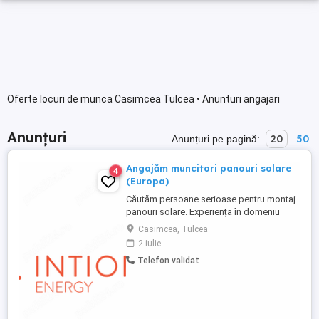
Oferte locuri de munca Casimcea Tulcea • Anunturi angajari
Anunțuri
20
50
Anunțuri pe pagină:
Angajăm muncitori panouri solare
4
(Europa)
Căutăm persoane serioase pentru montaj
panouri solare. Experiența în domeniu
constituie un avantaj. Activitate în Europa
Casimcea, Tulcea
(aprox. 80% deplasări) Salarii la nivel
2 iulie
european Cazare și transport asigurate
Telefon validat
Contract de muncă și stabilitate Dacă ești
dispus să lucrezi în deplasare și vrei un
venit atractiv, ...