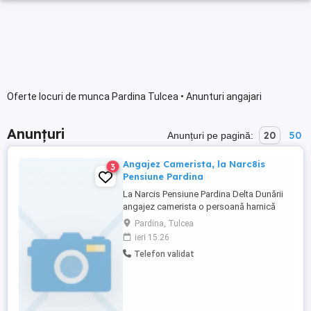
Oferte locuri de munca Pardina Tulcea • Anunturi angajari
Anunțuri
20
50
Anunțuri pe pagină:
Angajez Camerista, la Narc8is
3
Pensiune Pardina
La Narcis Pensiune Pardina Delta Dunării
angajez camerista o persoană harnică
ofer cazare, masă gratuit ,salariu
Pardina, Tulcea
ieri 15:26
Telefon validat