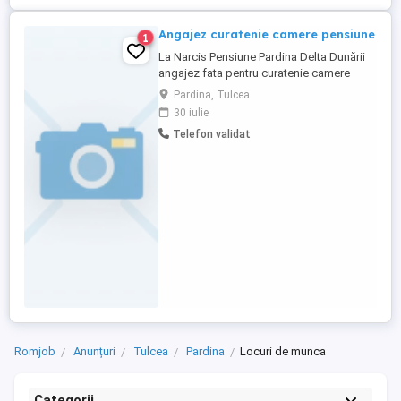
Angajez curatenie camere pensiune
1
La Narcis Pensiune Pardina Delta Dunării
angajez fata pentru curatenie camere
.Ofer cazare masă gratuit o persoană
Pardina, Tulcea
harnică salariu negociabil
30 iulie
Telefon validat
Romjob
Anunțuri
Tulcea
Pardina
Locuri de munca
Categorii