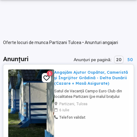
Oferte locuri de munca Partizani Tulcea • Anunturi angajari
Anunțuri
20
50
Anunțuri pe pagină:
Angajăm Ajutor Ospătar, Cameristă
5
și Îngrijitor Grădină - Delta Dunării
(Cazare + Masă Asigurate)
Satul de Vacanță Campo Euro Club din
localitatea Partizani (pe malul brațului
Sulina), județul Tulcea, își extinde echipa
Partizani, Tulcea
pentru sezonul actual! Căutăm colegi
6 iulie
serioși și gospodari pentru următoarele
Telefon validat
posturi: 1. AJUTOR DE OSPĂTAR - Ajutor
la amenajarea și debarasarea meselor în
restaurant și pe terase. - ...