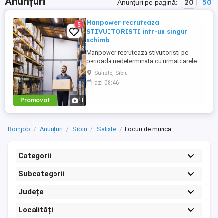
Anunțuri
20
50
Anunțuri pe pagină:
Manpower recruteaza
5
STIVUITORISTI intr-un singur
schimb
Manpower recruteaza stivuitoristi pe
perioada nedeterminata cu urmatoarele
beneficii: - CONTRACT PE PERIOADA
Saliste, Sibiu
NEDETERMINATA; - 1 singur schimb:
azi 08:46
20:00-04:30(de luni pana vineri); - salariu
motivant(discutabil la interviu); - tichete de
Promovat
1
masa 40 lei zi lucratoare; - 21 de zile
concediu de odihna an; - ...
Romjob
Anunțuri
Sibiu
Saliste
Locuri de munca
Categorii
Subcategorii
Județe
Localități