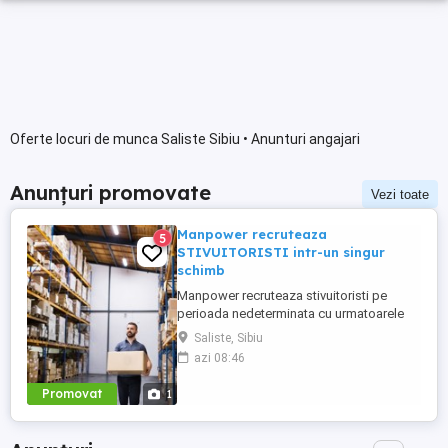
Oferte locuri de munca Saliste Sibiu • Anunturi angajari
Anunțuri promovate
Vezi toate
Manpower recruteaza
5
STIVUITORISTI intr-un singur
schimb
Manpower recruteaza stivuitoristi pe
perioada nedeterminata cu urmatoarele
beneficii: - CONTRACT PE PERIOADA
Saliste, Sibiu
NEDETERMINATA; - 1 singur schimb:
azi 08:46
20:00-04:30(de luni pana vineri); - salariu
motivant(discutabil la interviu); - tichete de
Promovat
1
masa 40 lei zi lucratoare; - 21 de zile
concediu de odihna an; - ...