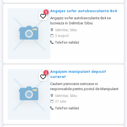
Angajez sofer autobasculanta 8x4
5
Angajez sofer autobasculanta 8x4 se
lucreaza in Selimbar Sibiu.
Selimbar, Sibiu
3 august
Telefon validat
Angajam manipulant depozit
1
curierat
Cautam persoane serioase si
responsabile pentru postul de Manipulant
Marfa Depozit Curierat. Responsabilitati:
Selimbar, Sibiu
Sortare colete; Manipulare si organizare
27 iulie
marfa in depozit; Mentinerea ordinii la
Telefon validat
locul de munca. Program de lucru de
noapte, luni - joi. Cerinte: Permis cat.B
Beneficii: Tichete ...