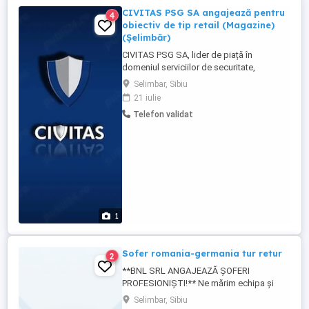
CIVITAS PSG SA angajează pentru
4
obiectiv de tip retail (Magazine)
(Șelimbăr)
CIVITAS PSG SA, lider de piață în
domeniul serviciilor de securitate,
angajează personal pentru retail, situat în
Selimbar, Sibiu
apropierea Shopping City, Șelimbăr.
21 iulie
Căutăm colegi responsabili pentru
Telefon validat
posturile de: Șef de tură Dispecer Agent
de securitate Informații și Interviuri Detalii
complete și programări ...
1
Sofer romania-germania tur retur
2
**BNL SRL ANGAJEAZĂ ȘOFERI
PROFESIONIȘTI!** Ne mărim echipa și
căutăm colegi serioși pentru transport
Selimbar, Sibiu
internațional de marfă. **Avem disponibile