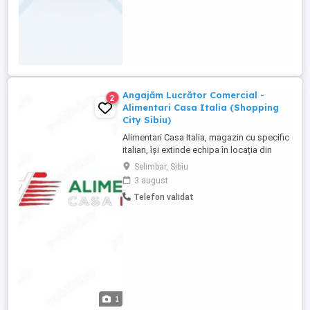
Angajăm Lucrător Comercial -
2
Alimentari Casa Italia (Shopping
City Sibiu)
Alimentari Casa Italia, magazin cu specific
italian, își extinde echipa în locația din
Shopping City Sibiu și căutăm o persoană
Selimbar, Sibiu
serioasă, pasionată de produsele italiene,
3 august
care să se alăture echipei noastre pe
Telefon validat
termen lung. Ce căutăm: - Seriozitate,
punctualitate și dorința de a învăța. -
Disponibilitate ...
1