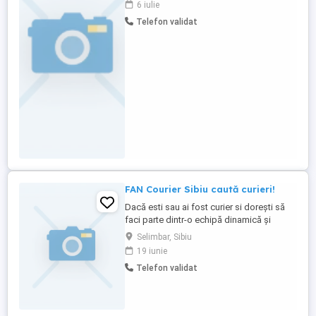
6 iulie
două posturi:** Șofer pentru **Iveco Daily
Telefon validat
NOU 7,2 t (15 europaleți)** Șofer pentru
**IVECO Sprinter de 3.5 t cu prelată** ###
Oferim: Contract ...
FAN Courier Sibiu caută curieri!
Dacă esti sau ai fost curier si dorești să
faci parte dintr-o echipă dinamică și
dornică de performanță, nu mai sta pe
Selimbar, Sibiu
gânduri și vino la FAN Courier! Constituie
19 iunie
avantaj experiența în domeniu! Vei avea
Telefon validat
contract de muncă pe perioadă
nedeterminată, pachet salarial atractiv cu
bonusuri de performanță, ...