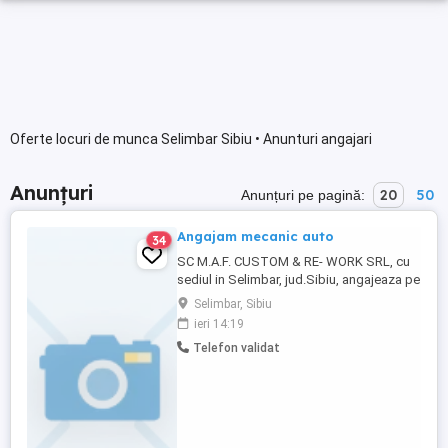
Oferte locuri de munca Selimbar Sibiu • Anunturi angajari
Anunțuri
20
50
Anunțuri pe pagină:
Angajam mecanic auto
34
SC M.A.F. CUSTOM & RE- WORK SRL, cu
sediul in Selimbar, jud.Sibiu, angajeaza pe
urmatorul post: - " mecanic auto" - 1 post
Selimbar, Sibiu
CV-urile se depun la adresa afisata pe site.
ieri 14:19
Pentru mai multe detali nu ezitati sa ne
Telefon validat
contactati.