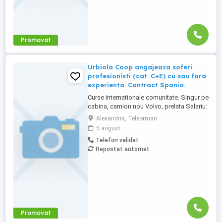
Promovat
Urbiola Coop angajeaza soferi
profesionisti (cat. C+E) cu sau fara
experienta. Contract Spania.
Curse internationale comunitate. Singur pe
cabina, camion nou Volvo, prelata Salariu:
2700 luna net 12.000 km (garantat) Prima
Alexandria, Teleorman
0,06 camion km extra peste 12000 km; +
5 august
100 prima la angajare pt. ADR; + 300 prima
Telefon validat
pentru 6 luni lucrate; + 300 prima pentru 9
Repostat automat
luni lucrate; + 300 prima pentru 12 luni
lucrate. Cazare, ...
Promovat