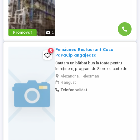
Promovat
1
Pensiunea Restaurant Casa
3
PaPaCip angajeaza
Cautam un bărbat bun la toate pentru
întreținere, program de 8 ore cu carte de
muncă din prima zi de lucru. Detaliile doar
Alexandria, Teleorman
la restaurant. Adresa str Cuza Vodă nr 31
4 august
Alexandria Pentru interviu va rog sunați la
Telefon validat