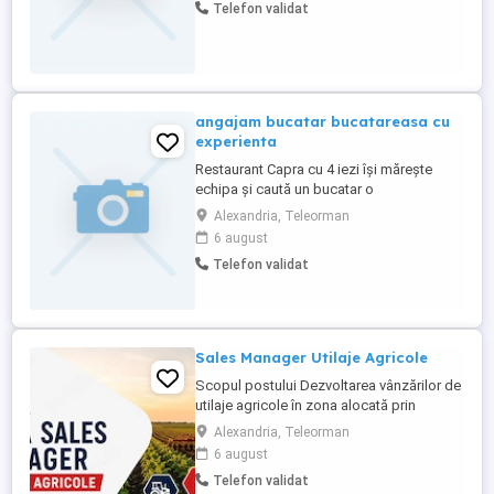
Telefon validat
nostru alimentar din Alexandria
(Teleorman) își mărește echipa! Căutăm:
Vânzătoare lucrător comercial (Experiența
e un plus, ...
angajam bucatar bucatareasa cu
experienta
Restaurant Capra cu 4 iezi își mărește
echipa și caută un bucatar o
bucatareasa!!! energic, responsabil și
Alexandria, Teleorman
pasionat de domeniul culinar Cerințe:
6 august
Experiența în domeniu Seriozitate,
Telefon validat
punctualitate și spirit de echipă Atitudine
pozitivă și orientare Capacitate de
organizare și lucru în condiții ...
Sales Manager Utilaje Agricole
Scopul postului Dezvoltarea vânzărilor de
utilaje agricole în zona alocată prin
identificarea de noi oportunități de
Alexandria, Teleorman
business, administrarea portofoliului de
6 august
clienți și oferirea de soluții tehnice
Telefon validat
adaptate nevoilor fermierilor, contribuind