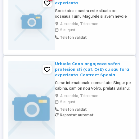
experienta
Societatea noastra este situata pe
soseaua Turnu Magurele si avem nevoie
de noi colegi. Programul este de la 8:00 la
Alexandria, Teleorman
16:00, salarii atractive!!! Mai multe detalii la
5 august
telefon
Telefon validat
Urbiola Coop angajeaza soferi
profesionisti (cat. C+E) cu sau fara
experienta. Contract Spania.
Curse internationale comunitate. Singur pe
cabina, camion nou Volvo, prelata Salariu:
2700 luna net 12.000 km (garantat) Prima
Alexandria, Teleorman
0,06 camion km extra peste 12000 km; +
5 august
100 prima la angajare pt. ADR; + 300 prima
Telefon validat
pentru 6 luni lucrate; + 300 prima pentru 9
Repostat automat
luni lucrate; + 300 prima pentru 12 luni
lucrate. Cazare, ...