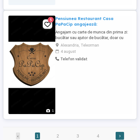
Pensiunea Restaurant Casa
5
PaPaCip angajează:
Angajam cu carte de munca din prima zi:
bucătar sau ajutor de bucătar, doar cu
experiență, femeie pentru curățenie.
Alexandria, Teleorman
Avantaj au persoanele cu domiciliul in
4 august
Alexandria, experiență in bucatarie.
Telefon validat
Salariul se stabilește in funcție de abilități
minimul de angajare este de 3000 lei
net(bani in mână). Telefon ...
1
›
‹
1
2
3
4