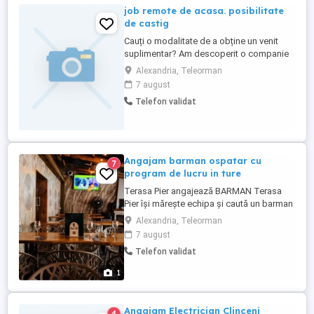
job remote de acasa. posibilitate
de castig
Cauți o modalitate de a obține un venit
suplimentar? Am descoperit o companie
nouă, aflată în dezvoltare, care oferă
Alexandria, Teleorman
produse de îngrijire, frumusețe și pentru
7 august
casă, precum și posibilitatea unei
Telefon validat
colaborări flexibile. Program flexibil. Nu
este necesară experiența. Poți începe în
ritmul tău. Beneficiezi ...
Angajam barman ospatar cu
7
program de lucru in ture
Terasa Pier angajează BARMAN Terasa
Pier își mărește echipa și caută un barman
ospatar energic, responsabil și pasionat
Alexandria, Teleorman
de domeniul ospitalității. Cerințe:
7 august
Experiența în domeniu Seriozitate,
Telefon validat
punctualitate și spirit de echipă Atitudine
pozitivă și orientare către client Capacitate
1
de ...
Angajam Electrician Clinceni
4