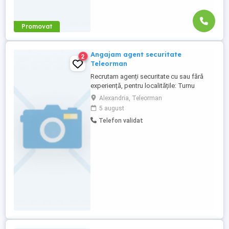
Promovat
Angajam agent securitate
2
Teleorman
Recrutam agenți securitate cu sau fără
experiență, pentru localitățile: Turnu
Măgurele, Alexandria, Roșiori de Vede,
Alexandria, Teleorman
Zimnicea și Videle. Oferim in loc de muncă
5 august
sigur și un salariu atractiv. Detalii la telf
Telefon validat