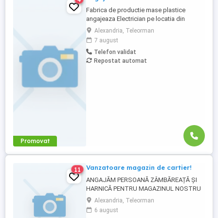
Fabrica de productie mase plastice
angajeaza Electrician pe locatia din
Clinceni. Descriere job: - Asigura realizarea
Alexandria, Teleorman
mentenantei preventive si accidentala sub
7 august
coordonarea sefului ierarhic conform
Telefon validat
planului de intretinere; - Propune solutii de
Repostat automat
imbunatatire a functionarii instalatiilor si
echipamentelor,precum ...
Promovat
Vanzatoare magazin de cartier!
11
ANGAJĂM PERSOANĂ ZÂMBĂREAȚĂ ȘI
HARNICĂ PENTRU MAGAZINUL NOSTRU
DE CARTIER DIN ALEXANDRIA! Ești o
Alexandria, Teleorman
persoană comunicativă, serioasă și îți
6 august
place să lucrezi cu oamenii? Magazinul