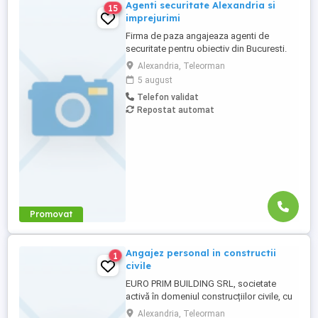
Agenti securitate Alexandria si
15
imprejurimi
Firma de paza angajeaza agenti de
securitate pentru obiectiv din Bucuresti.
Se ofera transport gratuit,program de
Alexandria, Teleorman
lucru in ture (24 48), salarizare 3400 lei net.
5 august
Mai multe detalii la telefon 0748199453.
Telefon validat
Repostat automat
Promovat
Angajez personal in constructii
1
civile
EURO PRIM BUILDING SRL, societate
activă în domeniul construcțiilor civile, cu
proiecte în derulare in Alexandria, jud.
Alexandria, Teleorman