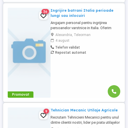
Ingrijire batrani Italia perioade
36
lungi sau inlocuiri
Angajam personal pentru ingrijirea
persoanelor varstnice in Italia. Oferim
stabilitate si sprijin pe toata perioada
Alexandria, Teleorman
contractului. Nu percepem nicio taxa in
4 august
Romania sau Italia! Cunostinte medii de
Telefon validat
limba italiana! Experienta si recomandarile
Repostat automat
constituie avantaj!
Promovat
Tehnician Mecanic Utilaje Agricole
9
Recrutam Tehnicieni Mecanici pentru unul
dintre clientii nostri, lider pe piata utilajelor
agricole din Romania. Responsabilitati: -