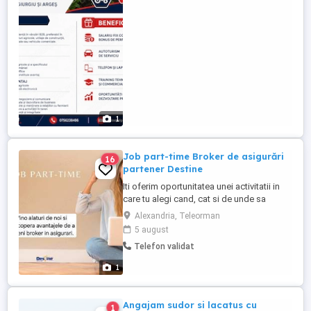
la creșterea cotei de piață și a
profitabilității companiei. ...
1
Job part-time Broker de asigurări
16
partener Destine
Iti oferim oportunitatea unei activitatii in
care tu alegi cand, cat si de unde sa
lucrezi. Daca vrei sa fii propriul tau sef,
Alexandria, Teleorman
pornind cu un program part-time in cadrul
5 august
companiei noastre, vei avea posibilitatea
Telefon validat
sa iti dezvolti abilitatile personale si
capacitatile de coordonare a
1
oamenilor.Acest job ...
Angajam sudor si lacatus cu
1