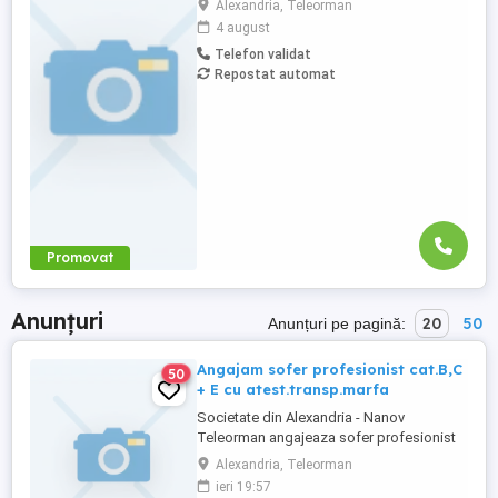
Alexandria, Teleorman
Deservirea diferitelor masini si
4 august
echipamente folosite pentru lucrari in
Telefon validat
agricultura; - Efectuarea lucrarilor de
Repostat automat
reparatii si mentenanta a echipamentelor
si utilajelor ...
Promovat
Anunțuri
20
50
Anunțuri pe pagină:
Angajam sofer profesionist cat.B,C
50
+ E cu atest.transp.marfa
Societate din Alexandria - Nanov
Teleorman angajeaza sofer profesionist
cu atestat transport marfa._ Oferim
Alexandria, Teleorman
stabilitate, salarii bune, beneficii
ieri 19:57
extrasalariale.