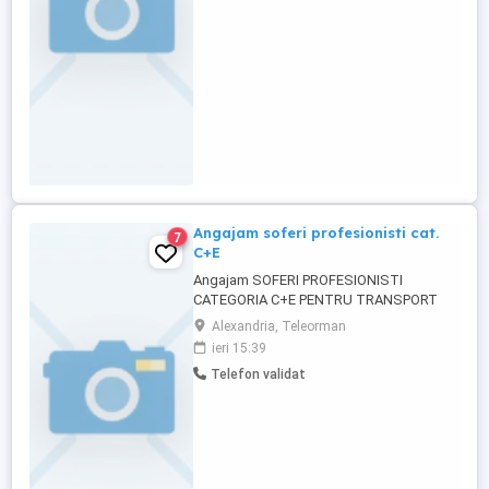
Angajam soferi profesionisti cat.
7
C+E
Angajam SOFERI PROFESIONISTI
CATEGORIA C+E PENTRU TRANSPORT
INTERN + INTERNATIONAL MARFA
Alexandria, Teleorman
Oferim: Curse regulate RO-ES pentru
ieri 15:39
echipaj Program de lucru respectand
Telefon validat
timpii de conducere si odihna. Camioane
in perfecta stare de functionare, euro 6
(2022-2025) si conditii de munca.
excelente: frigider, ...