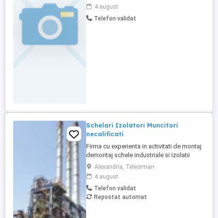
Teleorman, își mărește echipa și
4 august
angajează: Muncitori calificați în
Telefon validat
construcții civile Șef de echipă construcții
civile RESPONSABILITĂȚI: Muncitori
calificați: Executarea lucrărilor ...
Schelari Izolatori Muncitori
necalificati
Firma cu experienta in activitati de montaj
demontaj schele industriale si izolatii
industriale in rafinarii, combinate
Alexandria, Teleorman
petrochimice, otelarii ofera locuri de
4 august
munca in Belgia pentru: - schelari
Telefon validat
muncitori necalificati pentru activitatea de
Repostat automat
montaj demontaj schele industriale; -
izolatori (vata+tabla) pentru ...