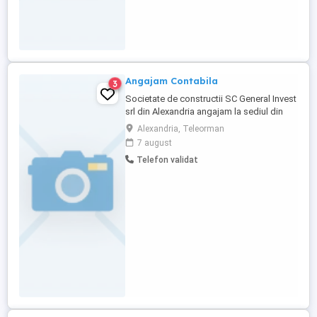
Angajam Contabila
3
Societate de constructii SC General Invest
srl din Alexandria angajam la sediul din
Alexandria CONTABILA cu experienta in
Alexandria, Teleorman
contabilitate minim 5 ani .Cautam
7 august
persoana responsabila ,cu experienta in
Telefon validat
domeniu .Oferim seroizitate ,salariu
atractiv si alte beneficii Asteptam CV celor
interesati pe mail sau ...