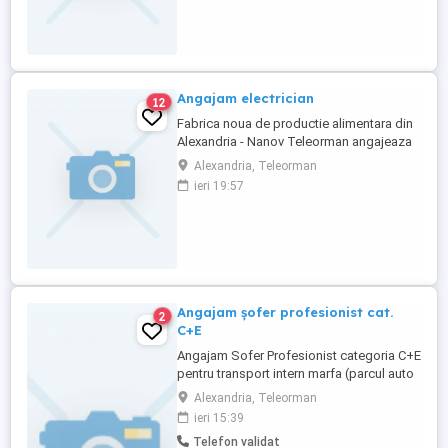
Angajam electrician
12
Fabrica noua de productie alimentara din
Alexandria - Nanov Teleorman angajeaza
electrician. Oferim stabilitate, salarii bune,
Alexandria, Teleorman
beneficii extrasalariale.
ieri 19:57
Angajam șofer profesionist cat.
2
C+E
Angajam Sofer Profesionist categoria C+E
pentru transport intern marfa (parcul auto
este la București) Este necesar sa aiba: -
Alexandria, Teleorman
permis conducere categoriile B, C+E -
ieri 15:39
card tahograf - atestat transport marfa
Telefon validat
generala - seriozitate si responsabilitate