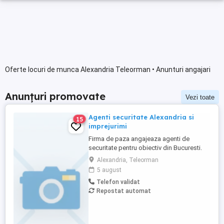
Oferte locuri de munca Alexandria Teleorman • Anunturi angajari
Anunțuri promovate
Vezi toate
Agenti securitate Alexandria si
15
imprejurimi
Firma de paza angajeaza agenti de
securitate pentru obiectiv din Bucuresti.
Se ofera transport gratuit,program de
Alexandria, Teleorman
lucru in ture (24 48), salarizare 3400 lei net.
5 august
Mai multe detalii la telefon 0748199453.
Telefon validat
Repostat automat