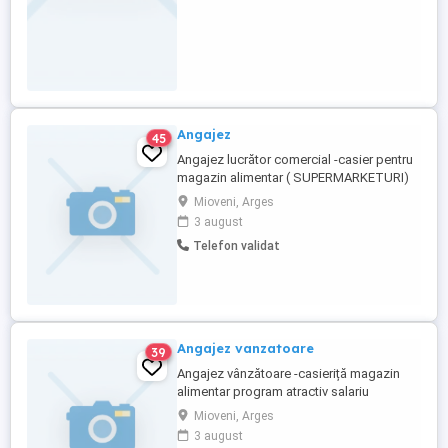
Angajez
45
Angajez lucrător comercial -casier pentru
magazin alimentar ( SUPERMARKETURI)
Mioveni . Salariu atractiv -program flexibil
Mioveni, Arges
Relați la telefon:
3 august
Telefon validat
Angajez vanzatoare
39
Angajez vânzătoare -casieriță magazin
alimentar program atractiv salariu
motivant rog seriozitate
Mioveni, Arges
3 august