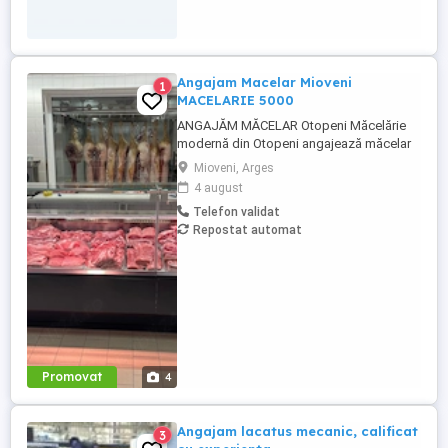
Angajam Macelar Mioveni
1
MACELARIE 5000
ANGAJĂM MĂCELAR Otopeni Măcelărie
modernă din Otopeni angajează măcelar
cu experiență. Cerințe: Experiență în
Mioveni, Arges
tranșarea și fasonarea cărnii de porc, vită
4 august
și pasăre; Seriozitate, atenție la detalii și
Telefon validat
spirit de echipă; Respectarea normelor de
Repostat automat
igienă și siguranță alimentară; Experiența
în prepararea produselor ...
Promovat
4
Angajam lacatus mecanic, calificat
3