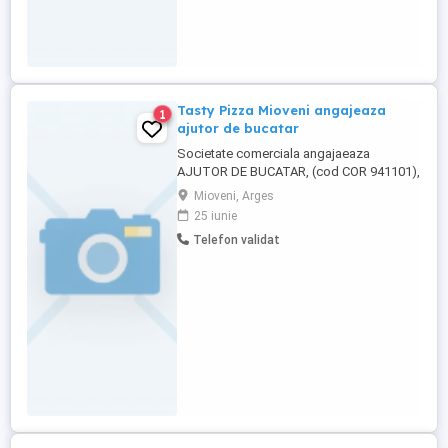
Tasty Pizza Mioveni angajeaza
1
ajutor de bucatar
Societate comerciala angajaeaza
AJUTOR DE BUCATAR, (cod COR 941101),
5-posturi. Persoanele interesate pot trimite
Mioveni, Arges
CV prin e-mail sau il pot depune la sediul
25 iunie
societatii din Jud. Arges, Sat Geamana,
Telefon validat
Com. Bradu, Str Valea Geamana, nr.66,
pana la data de 29 iunie 2026, ora 12:00.
Selectia CV-urilor va ...