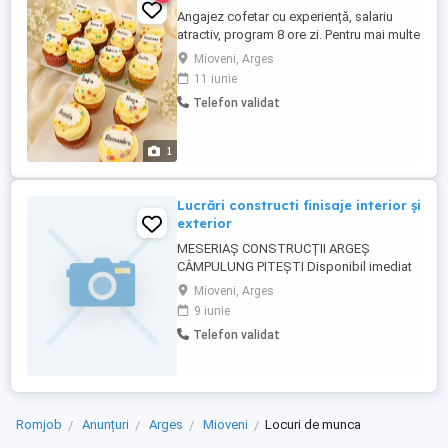
Angajez cofetar cu experiență, salariu
atractiv, program 8 ore zi. Pentru mai multe
detalii sunați la nr :
Mioveni, Arges
11 iunie
Telefon validat
1
Lucrări constructi finisaje interior și
exterior
MESERIAȘ CONSTRUCȚII ARGEȘ
CÂMPULUNG PITEȘTI Disponibil imediat
Execut lucrări de construcții și finisaje:
Mioveni, Arges
fațade termosistem rigips gresie și
9 iunie
faianță parchet tencuială adeziv și placări
Telefon validat
finisaje interioare și exterioare Lucrez
serios, curat și rapid Experiență în
domeniu Accept ...
Romjob
Anunțuri
Arges
Mioveni
Locuri de munca