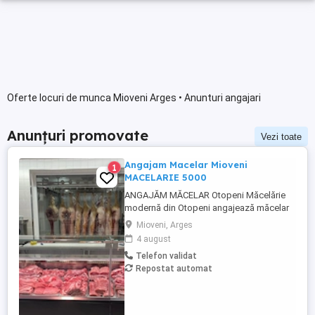
Oferte locuri de munca Mioveni Arges • Anunturi angajari
Anunțuri promovate
Vezi toate
Angajam Macelar Mioveni
1
MACELARIE 5000
ANGAJĂM MĂCELAR Otopeni Măcelărie
modernă din Otopeni angajează măcelar
cu experiență. Cerințe: Experiență în
Mioveni, Arges
tranșarea și fasonarea cărnii de porc, vită
4 august
și pasăre; Seriozitate, atenție la detalii și
Telefon validat
spirit de echipă; Respectarea normelor de
Repostat automat
igienă și siguranță alimentară; Experiența
în prepararea produselor ...