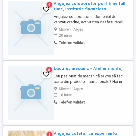
Angajez colaborator part time full
4
time, institutie financiara
Angajez colaborator in domeniul de
vanzari credite, activitatea desfasurandu
se in orasul Mioveni si in zonele limitrofe.
Mioveni, Arges
Institutia in care se lucreaza este EASY
20 iunie
ASSET MANAGEMENT (iCredit)-nume mai
Telefon validat
cunoscut de catre dvs. Va pot sta la
dispozitie de Luni pana Vineri intre orele 9-
18.
Lacatus mecanic - Atelier montaj
6
Ești pasionat de mecanică și vrei să faci
parte din proiecte internaționale? Hai în
echipa noastră! Căutăm Lăcătuș Mecanic
Mioveni, Arges
pentru atelierul de montaj! Vei lucra cu
18 iunie
echipamente industriale diverse, alături de
Telefon validat
colegi cu experiență, atât local cât și
internațional. Ce ne dorim: Cunoștințe de
bază în ...
Angajez cofetar cu experienta
1