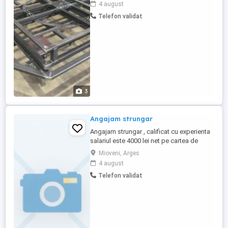
4 august
de la 7 la 15.00 numai schimbul 1. nu se
Telefon validat
lucreaza alt schimb. Atelierul in Colibasi
langa uzina DACIA.
3
Angajam strungar
Angajam strungar , calificat cu experienta
salariul este 4000 lei net pe cartea de
munca. Program de lucru de la 7 la 15.00
Mioveni, Arges
numai schimbul 1. nu se lucreaza alt
4 august
schimb. Atelierul in Colibasi langa uzina
Telefon validat
DACIA.