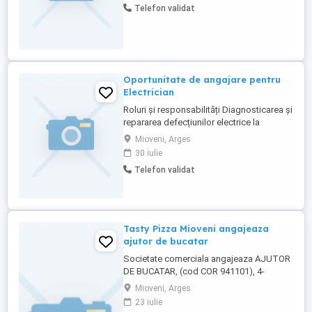
Telefon validat
Oportunitate de angajare pentru
Electrician
Roluri și responsabilități Diagnosticarea și
repararea defecțiunilor electrice la
echipamentele de producție și la
Mioveni, Arges
instalațiile industriale. Efectuează activități
30 iulie
de mentenanță preventivă, corectivă și
Telefon validat
predictivă asupra sistemelor și
echipamentelor electrice. Citește și
interpretează scheme electrice, ...
Tasty Pizza Mioveni angajeaza
ajutor de bucatar
Societate comerciala angajeaza AJUTOR
DE BUCATAR, (cod COR 941101), 4-
posturi. Persoanele interesate pot trmite
Mioveni, Arges
CV prin e-mail sau il pot depune la sediul
23 iulie
societatii din Jud. Arges, Sat Geamana,