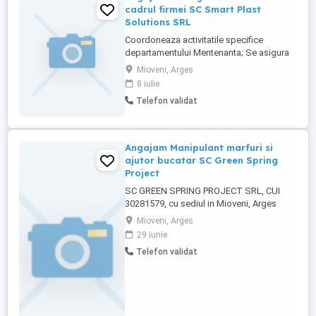
cadrul firmei SC Smart Plast
Solutions SRL
Coordoneaza activitatile specifice
departamentului Mentenanta; Se asigura
de realizarea efectiva a tuturor activitatilor
Mioveni, Arges
de intretinere si reparatii a maşinilor de
8 iulie
injecţie şi altor maşini şi echipamente;
Telefon validat
Asigură funcţionarea maşinilor si
echipamentelor în concordanţă cu
programul de producţie; Gestionează ...
Angajam Manipulant marfuri si
ajutor bucatar SC Green Spring
Project
SC GREEN SPRING PROJECT SRL, CUI
30281579, cu sediul in Mioveni, Arges
Angajam pentru 5 posturi manipulant
Mioveni, Arges
marfuri depozit , Cod Cor 933303 si 1 post
29 iunie
pentru ajutor bucatar Cod Cor 941101
Telefon validat
persoane cu studii generale, cunostiinte
de engleza, vechime de pana in 3 ani