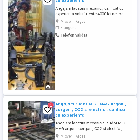
cu experienta
Angajam lacatus mecanic , calificat cu
experienta salariul este 4000 lei net pe
cartea de munca. Program de lucru de la 7
Mioveni, Arges
la 15.00 numai schimbul 1. nu se lucreaza
4 august
alt schimb. Atelierul in Colibasi langa uzina
Telefon validat
DACIA.
1
Angajam sudor MIG-MAG argon ,
1
corgon , CO2 si electric , calificat
cu experienta
Angajam lacatus mecanic si sudor MIG-
MAG argon , corgon , CO2 si electric ,
calificat cu experienta salariul este 4000 lei
Mioveni, Arges
net pe cartea de munca. Program de lucru