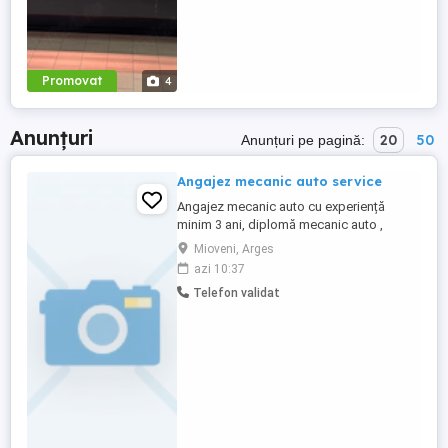
Promovat
4
Anunțuri
20
50
Anunțuri pe pagină:
Angajez mecanic auto service
Angajez mecanic auto cu experiență
minim 3 ani, diplomă mecanic auto ,
posesor permis conducere categoria B,
Mioveni, Arges
program normal luni-vineri 09:00-17:00,
azi 10:37
contract pe perioadă nedeterminată,
Telefon validat
salariu negociabil în funcție de experiență
și competențe ! Service ul este situat în
oraș Mioveni ! Informații Whatsapp ...