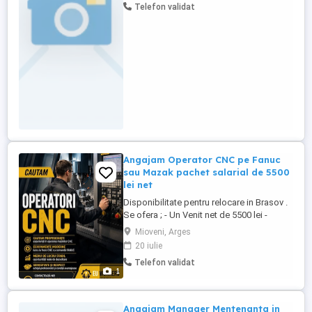
Telefon validat
Com. Bradu, StrValea Geamana, nr.66,
pana la data de 24 iulie 2026, ora 12:00.
Selectia CV-urilor va avea ...
Angajam Operator CNC pe Fanuc
sau Mazak pachet salarial de 5500
lei net
Disponibilitate pentru relocare in Brasov .
Se ofera ; - Un Venit net de 5500 lei -
Cazare ( singur in camera) Se cere ; -
Mioveni, Arges
Experienta pe sistem de operare Fanuc ,
20 iulie
Mazak - Cunostinte solide de desen
Telefon validat
tehnic
1
Angajam Manager Mentenanta in