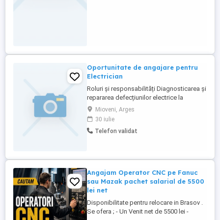
Oportunitate de angajare pentru
Electrician
Roluri și responsabilități Diagnosticarea și
repararea defecțiunilor electrice la
echipamentele de producție și la
Mioveni, Arges
instalațiile industriale. Efectuează activități
30 iulie
de mentenanță preventivă, corectivă și
Telefon validat
predictivă asupra sistemelor și
echipamentelor electrice. Citește și
interpretează scheme electrice, ...
Angajam Operator CNC pe Fanuc
sau Mazak pachet salarial de 5500
lei net
Disponibilitate pentru relocare in Brasov .
Se ofera ; - Un Venit net de 5500 lei -