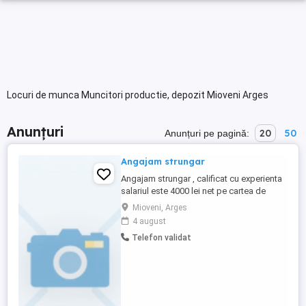
Locuri de munca Muncitori productie, depozit Mioveni Arges
Anunțuri
20
50
Anunțuri pe pagină:
Angajam strungar
Angajam strungar , calificat cu experienta
salariul este 4000 lei net pe cartea de
munca. Program de lucru de la 7 la 15.00
Mioveni, Arges
numai schimbul 1. nu se lucreaza alt
4 august
schimb. Atelierul in Colibasi langa uzina
Telefon validat
DACIA.