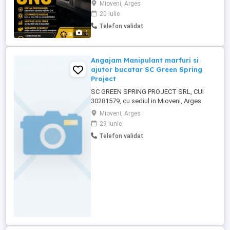
Cazare ( singur in camera) Se cere ; -
Mioveni, Arges
Experienta pe sistem de operare Fanuc ,
20 iulie
Mazak - Cunostinte solide de desen
Telefon validat
tehnic
1
Angajam Manipulant marfuri si
ajutor bucatar SC Green Spring
Project
SC GREEN SPRING PROJECT SRL, CUI
30281579, cu sediul in Mioveni, Arges
Angajam pentru 5 posturi manipulant
Mioveni, Arges
marfuri depozit , Cod Cor 933303 si 1 post
29 iunie
pentru ajutor bucatar Cod Cor 941101
Telefon validat
persoane cu studii generale, cunostiinte
de engleza, vechime de pana in 3 ani