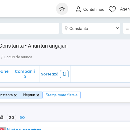
ane
Companii
Sortează
Agenț
Contul meu
0
Constanta • Anunturi angajari
Locuri de munca
oane
Companii
Sortează
0
nstanta
Neptun
Șterge toate filtrele
nă:
20
50