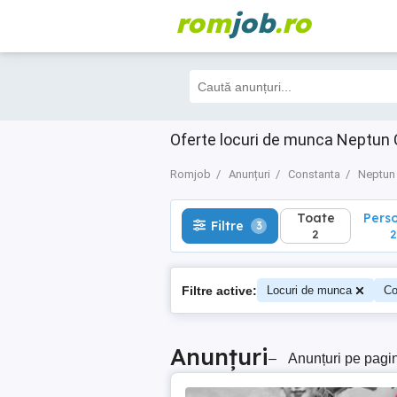
rom
job
.ro
Toate
Perso
Filtre
3
2
2
Oferte locuri de munca Neptun 
Romjob
Anunțuri
Constanta
Neptun
Toate
Pers
Filtre
3
2
2
Filtre active:
Locuri de munca
Co
Anunțuri
–
Anunțuri pe pagi