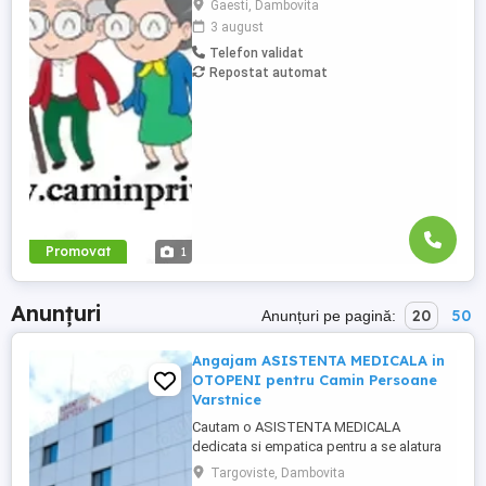
Gaesti, Dambovita
Mai multe detalii, la telefon.
3 august
Telefon validat
Repostat automat
Promovat
1
Anunțuri
20
50
Anunțuri pe pagină:
Angajam ASISTENTA MEDICALA in
OTOPENI pentru Camin Persoane
Varstnice
Cautam o ASISTENTA MEDICALA
dedicata si empatica pentru a se alatura
echipei noastre din OTOPENI, intr-un
Targoviste, Dambovita
Camin de Persoane Varstnice. Candidatul