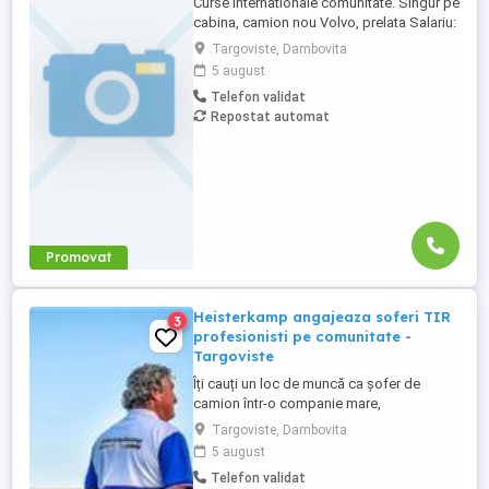
Curse internationale comunitate. Singur pe
cabina, camion nou Volvo, prelata Salariu:
2700 luna net 12.000 km (garantat) Prima
Targoviste, Dambovita
0,06 camion km extra peste 12000 km; +
5 august
100 prima la angajare pt. ADR; + 300 prima
Telefon validat
pentru 6 luni lucrate; + 300 prima pentru 9
Repostat automat
luni lucrate; + 300 prima pentru 12 luni
lucrate. Cazare, ...
Promovat
Heisterkamp angajeaza soferi TIR
3
profesionisti pe comunitate -
Targoviste
Îți cauți un loc de muncă ca șofer de
camion într-o companie mare,
internațională și stabilă? Atunci vino în
Targoviste, Dambovita
echipa Heisterkamp! Angajăm șoferi cu
5 august
sau fără experiență și echipaje pentru
Telefon validat
transport internațional. Beneficii: training