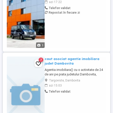
azi 17:22
ideal va fi responsabil a pentru acordarea
Telefon validat
ingrijirilor medicale de baza rezidentilor,
Repostat în fiecare zi
monitorizarea starii de sanatate,
administrarea medicamentelor conform ...
1
caut asociat agentie imobiliara
7
judet Dambovita
Agentia imobiliara() cu o activitate de 24
de ani pe piata judetului Dambovita,
cedeaza 49% din actiuni unei persoane
Targoviste, Dambovita
serioase, cu sau fara experienta in
azi 15:03
imobiliare. Colaborarea se va realiza prin
Telefon validat
Registrul Comertului, nu inainte de a avea
o discutie serioasa si constructiva. Inainte
de a ma contacta, ...