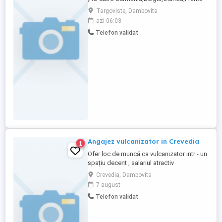
si retur. Diurna pe cursa 600-650 euro. Se
Targoviste, Dambovita
adauga 50 euro pentru fiecare incarcare-
azi 06:03
descarcare suplimentara Salariu pe tara.
Telefon validat
Masina disponibila RENAULT EURO 6
Angajez vulcanizator in Crevedia
1
Ofer loc de muncă ca vulcanizator intr - un
spațiu decent , salariul atractiv
Crevedia, Dambovita
7 august
Telefon validat