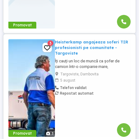
Promovat
Heisterkamp angajeaza soferi TIR
3
profesionisti pe comunitate -
Targoviste
Îți cauți un loc de muncă ca șofer de
camion într-o companie mare,
internațională și stabilă? Atunci vino în
Targoviste, Dambovita
echipa Heisterkamp! Angajăm șoferi cu
5 august
sau fără experiență și echipaje pentru
Telefon validat
transport internațional. Beneficii: training
Repostat automat
de inițiere la începutul activității în cadrul
companiei; training ...
Promovat
3