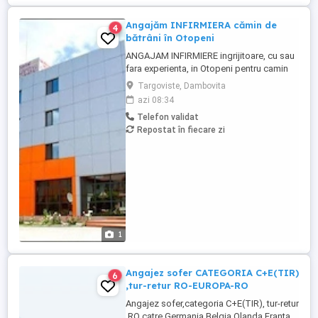
Angajăm INFIRMIERA cămin de
4
bătrâni în Otopeni
ANGAJAM INFIRMIERE ingrijitoare, cu sau
fara experienta, in Otopeni pentru camin
de batrani privat, program intern sau in
Targoviste, Dambovita
ture, plata corecta si la timp, masa
azi 08:34
asigurata, carte de munca. Acces usor cu
Telefon validat
transport in comun. Posibilitate de cazare
Repostat în fiecare zi
pentru personal in conditii bune, daca
este nevoie sau pentru ...
1
Angajez sofer CATEGORIA C+E(TIR)
6
,tur-retur RO-EUROPA-RO
Angajez sofer,categoria C+E(TIR), tur-retur
,RO catre Germania,Belgia,Olanda,Franta