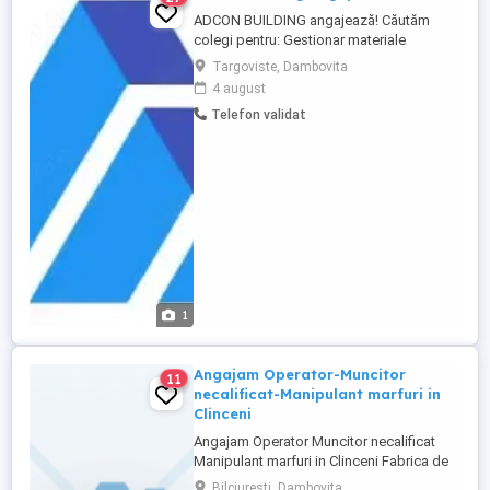
ADCON BUILDING angajează! Căutăm
colegi pentru: Gestionar materiale
construcții Contabil (min. 2 ani experiență)
Targoviste, Dambovita
Tâmplar aluminiu execuție panouri riflaje
4 august
și montaj Montator riflaje Lăcătuș, Sudor,
Telefon validat
Șofer, Montator panouri termopan,
Muncitori necalificați Tel: E-mail: Locuri ...
1
Angajam Operator-Muncitor
11
necalificat-Manipulant marfuri in
Clinceni
Angajam Operator Muncitor necalificat
Manipulant marfuri in Clinceni Fabrica de
productie mase plastice angajeaza
Bilciuresti, Dambovita