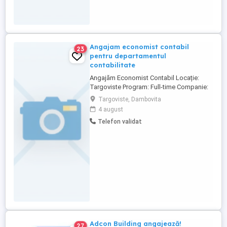
Angajam economist contabil
23
pentru departamentul
contabilitate
Angajăm Economist Contabil Locație:
Targoviste Program: Full-time Companie:
grupul de firme Animaland Suntem în
Targoviste, Dambovita
căutarea unui Economist Contabil dedicat
4 august
și organizat, pentru a se alătura echipei
Telefon validat
noastre dinamice. Dacă ai experiență
solidă în domeniul financiar-contabil și
dorești să te implici ...
Adcon Building angajează!
27