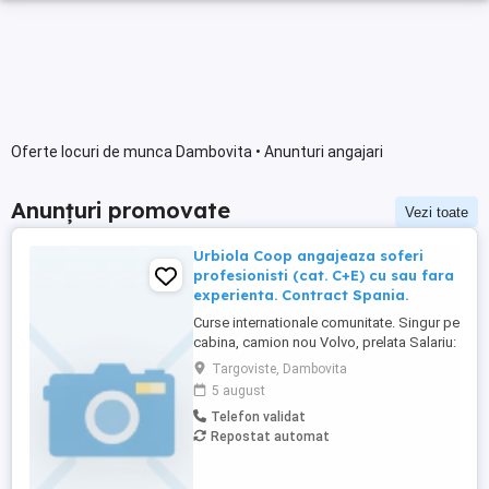
Oferte locuri de munca Dambovita • Anunturi angajari
Anunțuri promovate
Vezi toate
Urbiola Coop angajeaza soferi
profesionisti (cat. C+E) cu sau fara
experienta. Contract Spania.
Curse internationale comunitate. Singur pe
cabina, camion nou Volvo, prelata Salariu:
2700 luna net 12.000 km (garantat) Prima
Targoviste, Dambovita
0,06 camion km extra peste 12000 km; +
5 august
100 prima la angajare pt. ADR; + 300 prima
Telefon validat
pentru 6 luni lucrate; + 300 prima pentru 9
Repostat automat
luni lucrate; + 300 prima pentru 12 luni
lucrate. Cazare, ...