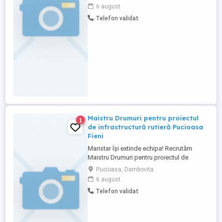
colaborator cu experiență în mentenanța
6 august
utilajelor industriale. ACTIVITĂȚI
Telefon validat
SOLICITATE: - Înlocuire și reglaj cuțite și
contracuțite - Schimbare rotoare de tăiere
și piese rotative - Extracție ...
Maistru Drumuri pentru proiectul
1
de infrastructură rutieră Pucioasa
Fieni
Maristar își extinde echipa! Recrutăm
Maistru Drumuri pentru proiectul de
infrastructură rutieră Pucioasa Fieni La
Pucioasa, Dambovita
Maristar dezvoltăm proiecte de
6 august
infrastructură de amploare și căutăm un
Telefon validat
Maistru Drumuri cu experiență, care să
coordoneze activitatea din șantier și să
contribuie la realizarea proiectului ...