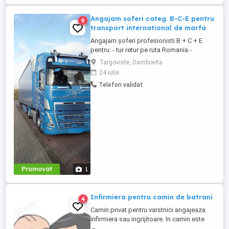
Angajam soferi categ. B-C-E pentru
9
transport international de marfa
Angajam șoferi profesionisti B + C + E
pentru: - tur retur pe ruta Romania -
Scandinavia - comunitate intre
Targoviste, Dambovita
Scandinavia si Europa - in regim de
24 iulie
echipaj pe comunitate intre Scandinavia si
Telefon validat
Europa Oferim: - Pachet salarial format din
diurna zilnica, salariu de incadrare si
bonusuri - pentru transport ...
Promovat
1
Infirmiera pentru camin de batrani
4
Camin privat pentru varstnici angajeaza
infirmiera sau ingrijitoare. In camin este
personal medical 24 7. Asiguram mesele.