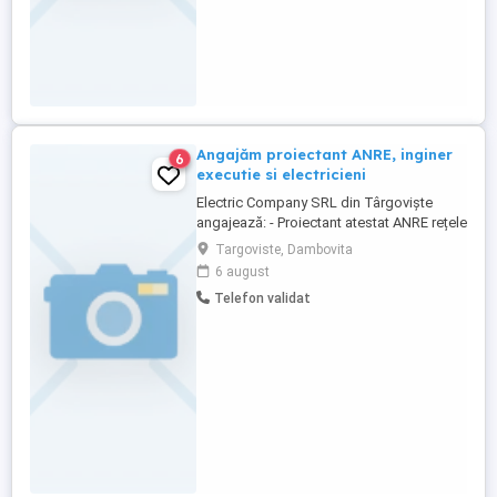
Angajăm proiectant ANRE, inginer
6
executie si electricieni
Electric Company SRL din Târgoviște
angajează: - Proiectant atestat ANRE rețele
electrice (salariu în funcție de experiență) -
Targoviste, Dambovita
Inginer execuție rețele medie și joasă
6 august
tensiune (salariu în funcție de experiență) -
Telefon validat
Electricieni rețele (salariu începând de la
5000 lei) Se oferă salarii atractive și alte ...