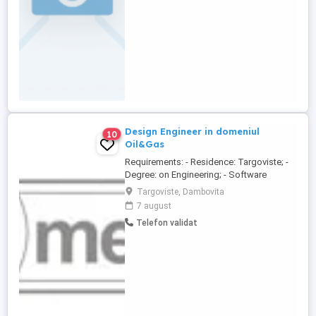
Design Engineer in domeniul
10
Oil&Gas
Requirements: - Residence: Targoviste; -
Degree: on Engineering; - Software
Requirements : Microsoft Office, AutoCAD
Targoviste, Dambovita
2D, any 3D software; - Flexibility and
7 august
adaptability to change; - Experience: any; -
Telefon validat
Good professional presentation; - Fluent
in English. Activity Description: -
Mechanical - ...