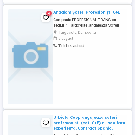
Angajăm Șoferi Profesioniști C+E
4
Compania PROFESIONAL TRANS cu
sediul in Târgoviște ,angajează Șoferi
Profesioniști pentru curse Tur - Retur .
Targoviste, Dambovita
Flota modernă intretinuta camioane euro 6
5 august
cu parcare proprie și service. Cerinte:
Telefon validat
Permis de conducere Categoria C+ E.
Atestat profesional pentru transport
marfa. Card digital pentru tahograf.
Seriozitate ...
Urbiola Coop angajeaza soferi
profesionisti (cat. C+E) cu sau fara
experienta. Contract Spania.