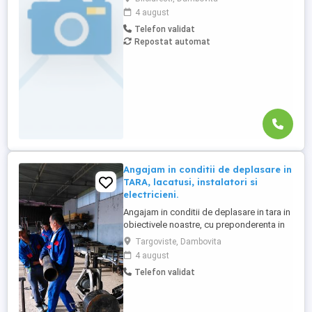
Operator-Muncitor necalificat-Manipulant
4 august
marfuri, sectia Injectie. Program de lucru:
Telefon validat
in schimburi 12 cu 24 12 cu 48 (06:00-
Repostat automat
18:00 si 18:00-06:00). Se asigura transport
pe ruta: Bilciuresti, ...
Angajam in conditii de deplasare in
TARA, lacatusi, instalatori si
electricieni.
Angajam in conditii de deplasare in tara in
obiectivele noastre, cu preponderenta in
Bucuresti. - Se asigura cazare, diurna si
Targoviste, Dambovita
decontarea tuturor cheltuielilor, inclusiv
4 august
transport. - Cazare de foarte buna calitate,
Telefon validat
Pensiuni, Motel, Apartamente de foarte
buna calitate cu dotari complete, aer
conditionat, ...