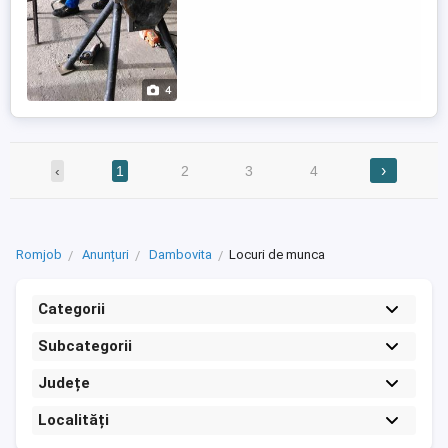
4
›
‹
1
2
3
4
Romjob
Anunțuri
Dambovita
Locuri de munca
Categorii
Subcategorii
Județe
Localități