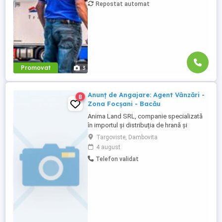
Repostat automat
de inițiere la începutul activității în cadrul
companiei; training ...
Promovat
3
Anunț de Angajare: Agent Vânzări -
8
Zona Focșani - Bacău
Anima Land SRL, companie specializată
în importul și distribuția de hrană și
accesorii pentru animale, este în căutarea
Targoviste, Dambovita
unui Agent de Vânzări dedicat pentru zona
4 august
Focșani - Bacău. Dacă ești o persoană
Telefon validat
comunicativă, dinamică și ai experiență în
vânzări, te invităm să te alături echipei
noastre! Responsabilități: Identificarea ...