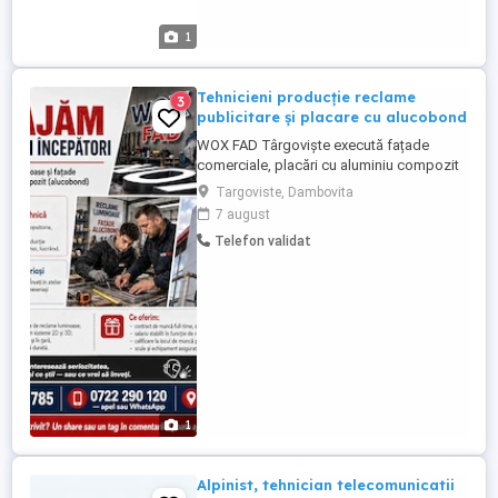
1
Tehnicieni producție reclame
3
publicitare și placare cu alucobond
WOX FAD Târgoviște execută fațade
comerciale, placări cu aluminiu compozit
(alucobond) și signalistică pentru rețele
Targoviste, Dambovita
de magazine, farmacii și bănci din toată
7 august
țara. Ne mărim echipa de producție și
Telefon validat
montaj și angajăm pe două posturi: 1.
MESERIAȘ CU EXPERIENȚĂ TEHNICĂ Nu
cerem experiență în publicitate ...
1
Alpinist, tehnician telecomunicatii