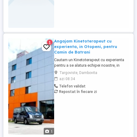
Angajam Kinetoterapeut cu
1
experienta, in Otopeni, pentru
Camin de Batrani
Cautam un Kinetoterapeut cu experienta
pentru a se alatura echipei noastre, in
cadrul Centrului de Asistenta Medicala,
Targoviste, Dambovita
Recuperare si Ingrijire Persoane Varstnice
azi 08:34
din OTOPENI. Candidatul ideal va fi o
Telefon validat
persoana dedicata, cu pasiune pentru
Repostat în fiecare zi
recuperarea medicala si o capacitate
dovedita de a lucra eficient ...
1