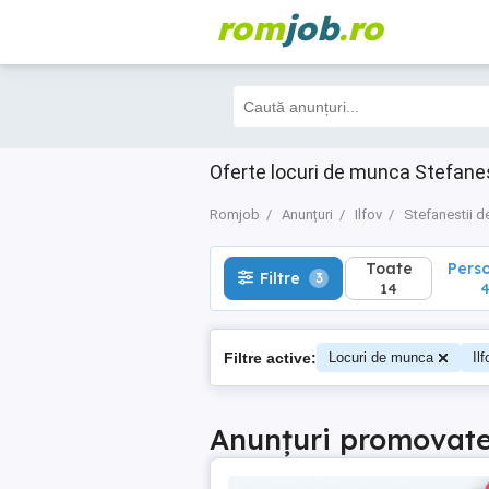
rom
job
.ro
Toate
Perso
Filtre
3
14
4
Oferte locuri de munca Stefanest
Romjob
Anunțuri
Ilfov
Stefanestii d
Toate
Pers
Filtre
3
14
Filtre active:
Locuri de munca
Ilf
Anunțuri promovat