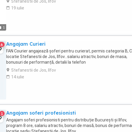
Stefanestii de Jos, Ilfov
19 iulie
1
Angajam Curieri
16
FAN Courier angajează șoferi pentru curierat, permis categoria B, 
locatie Stefanestii de Jos, Ilfov...salariu atractiv, bonuri de masa,
bonusuri de performanță, detalii la telefon
Stefanestii de Jos, Ilfov
14 iulie
Angajam soferi profesionisti
1
Angajam soferi profesionisti pentru distribuție București și Ilfov,
program 8 ore, salariu atractiv, bonuri de masă, bonus de performa
locație sediu Stefanestii de Jos, Ilfov