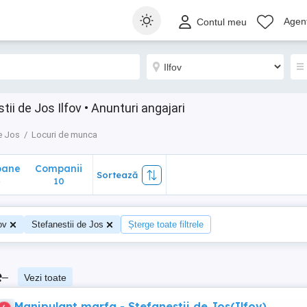
ane
Companii
Sortează
Agenț
Contul meu
10
ii de Jos Ilfov • Anunturi angajari
e Jos
Locuri de munca
oane
Companii
Sortează
4
10
ov
Stefanestii de Jos
Șterge toate filtrele
e
–
Vezi toate
Manipulant marfa - Stefanestii de Jos(Ilfov)