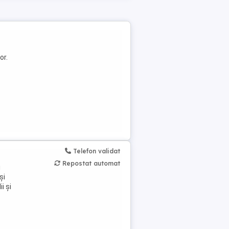
or.
Telefon validat
Repostat automat
i
și
i și