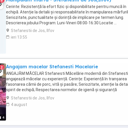
6
Cerinte: Rezistență la efort fizic și disponibilitate pentru muncă în
echipă. Atenție la detalii și responsabilitate în manipularea mărfuril
Seriozitate, punctualitate și dorință de implicare pe termen lung.
Descrierea jobului Program: Luni-Vineri 08:00-16:30 Locatie ...
Stefanestii de Jos, Ilfov
ieri 13:55
Angajam macelar Stefanesti Macelarie
2
ANGAJĂM MĂCELAR Stefanesti Măcelărie modernă din Stefanest
angajează măcelar cu experiență. Cerințe: Experiență în tranșarea 
fasonarea cărnii de porc, vită și pasăre; Seriozitate, atenție la detali
spirit de echipă; Respectarea normelor de igienă și siguranță
alimentară; Experiența în prepararea ...
Stefanestii de Jos, Ilfov
4 august
4