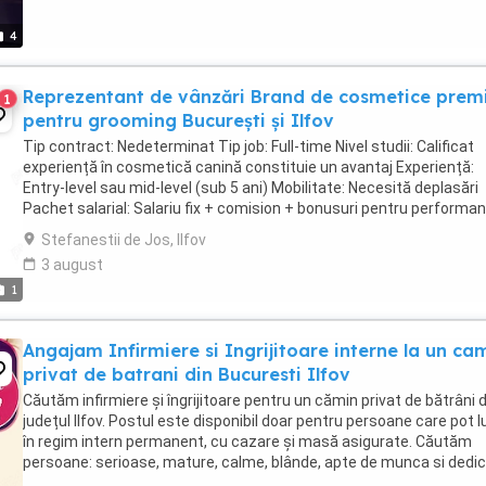
4
Reprezentant de vânzări Brand de cosmetice pre
1
pentru grooming București și Ilfov
Tip contract: Nedeterminat Tip job: Full-time Nivel studii: Calificat
experiență în cosmetică canină constituie un avantaj Experiență:
Entry-level sau mid-level (sub 5 ani) Mobilitate: Necesită deplasări
Pachet salarial: Salariu fix + comision + bonusuri pentru performa
Descrierea postului Te-ai ...
Stefanestii de Jos, Ilfov
3 august
1
Angajam Infirmiere si Ingrijitoare interne la un ca
privat de batrani din Bucuresti Ilfov
Căutăm infirmiere și îngrijitoare pentru un cămin privat de bătrâni d
județul Ilfov. Postul este disponibil doar pentru persoane care pot l
în regim intern permanent, cu cazare și masă asigurate. Căutăm
persoane: serioase, mature, calme, blânde, apte de munca si dedi
locului de muncă; cu respect ...