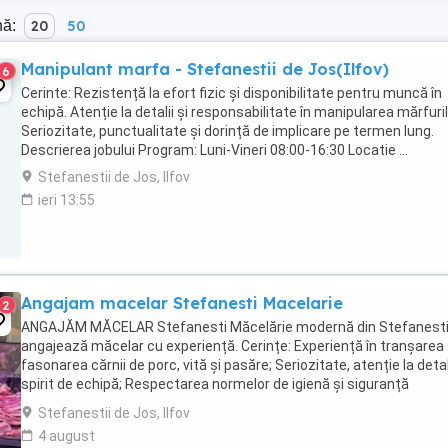
nă:
20
50
Manipulant marfa - Stefanestii de Jos(Ilfov)
6
Cerinte: Rezistență la efort fizic și disponibilitate pentru muncă în
echipă. Atenție la detalii și responsabilitate în manipularea mărfuril
Seriozitate, punctualitate și dorință de implicare pe termen lung.
Descrierea jobului Program: Luni-Vineri 08:00-16:30 Locatie ...
Stefanestii de Jos, Ilfov
ieri 13:55
Angajam macelar Stefanesti Macelarie
2
ANGAJĂM MĂCELAR Stefanesti Măcelărie modernă din Stefanest
angajează măcelar cu experiență. Cerințe: Experiență în tranșarea 
fasonarea cărnii de porc, vită și pasăre; Seriozitate, atenție la detali
spirit de echipă; Respectarea normelor de igienă și siguranță
alimentară; Experiența în prepararea ...
Stefanestii de Jos, Ilfov
4 august