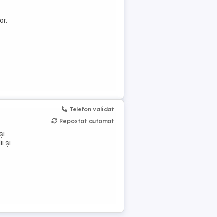
or.
Telefon validat
Repostat automat
i
și
i și