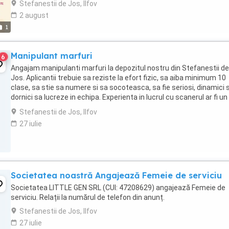
Stefanestii de Jos, Ilfov
2 august
1
Manipulant marfuri
6
Angajam manipulanti marfuri la depozitul nostru din Stefanestii de
Jos. Aplicantii trebuie sa reziste la efort fizic, sa aiba minimum 10
clase, sa stie sa numere si sa socoteasca, sa fie seriosi, dinamici s
dornici sa lucreze in echipa. Experienta in lucrul cu scanerul ar fi un
avantaj. Oferim contract ...
Stefanestii de Jos, Ilfov
27 iulie
Societatea noastră Angajează Femeie de serviciu
Societatea LITTLE GEN SRL (CUI: 47208629) angajează Femeie de
serviciu. Relații la numărul de telefon din anunț.
Stefanestii de Jos, Ilfov
27 iulie