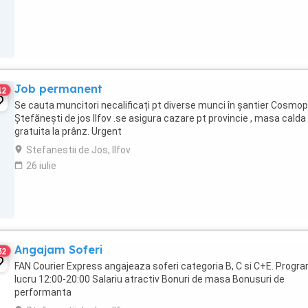
Job permanent
12
Se cauta muncitori necalificați pt diverse munci în șantier Cosmop
Ștefănești de jos Ilfov .se asigura cazare pt provincie , masa calda
gratuita la prânz. Urgent
Stefanestii de Jos, Ilfov
26 iulie
Angajam Soferi
32
FAN Courier Express angajeaza soferi categoria B, C si C+E. Progr
lucru 12:00-20:00 Salariu atractiv Bonuri de masa Bonusuri de
performanta