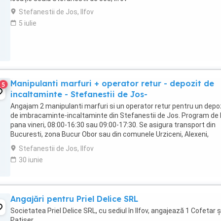
Stefanestii de Jos, Ilfov
5 iulie
Manipulanti marfuri + operator retur - depozit de
5
incaltaminte - Stefanestii de Jos-
Angajam 2 manipulanti marfuri si un operator retur pentru un depo
de imbracaminte-incaltaminte din Stefanestii de Jos. Program de 
pana vineri, 08:00-16:30 sau 09:00-17:30. Se asigura transport din
Bucuresti, zona Bucur Obor sau din comunele Urziceni, Alexeni,
Brosteni, Ion Roata. NU se asigura ...
Stefanestii de Jos, Ilfov
30 iunie
Angajări pentru Priel Delice SRL
Societatea Priel Delice SRL, cu sediul în Ilfov, angajează 1 Cofetar ș
Patiser.