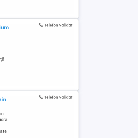
Telefon validat
mium
nță
Telefon validat
min
in
ucra
cate