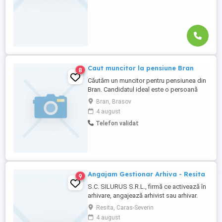
Caut muncitor la pensiune Bran
8
Căutăm un muncitor pentru pensiunea din
Bran. Candidatul ideal este o persoană
responsabilă, harnică și cu spirit de
Bran, Brasov
echipă. Responsabilități: * Întreținerea
4 august
curățeniei în spațiile pensiunii (camere,
Telefon validat
holuri, spații comune). * Asigurarea
aprovizionării cu materiale necesare. *
Mici reparații și ...
Angajam Gestionar Arhiva - Resita
9
S.C. SILURUS S.R.L., firmă ce activează în
arhivare, angajează arhivist sau arhivar.
Specificații: - Locul muncii: Reșita, Caras-
Resita, Caras-Severin
Severin - Perioada determinata de timp -
4 august