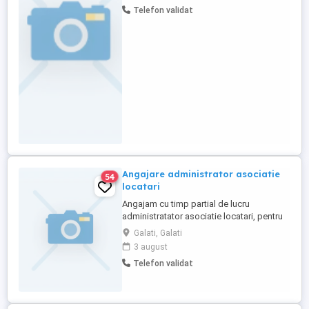
Program: 8h zi Ești o persoană organizată,
Telefon validat
atentă la detalii și îți place să pui lucrurile
în ordine? Te așteptăm în echipa ...
Angajare administrator asociatie
54
locatari
Angajam cu timp partial de lucru
administratator asociatie locatari, pentru
un imobil care cuprinde un numar de 40
Galati, Galati
apartamente si 120 (membri asociatie /
3 august
locatari).
Telefon validat