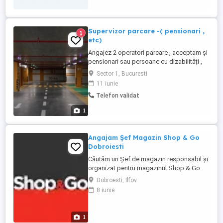
Supervizor parcare -( pensionari ,
1
etc)
Angajez 2 operatori parcare , acceptam și
pensionari sau persoane cu dizabilități ,
PFA sau angajați cu carte de munca, pt
Sector 1, Bucuresti
parcare subterană și supraterana pentru
11 iunie
supervizare buna funcționare și
Telefon validat
administrativ , programul parcării este
automatizat , program flexibil 6-8-10 ore ,
1
Experiența este un ...
Angajam Șef Magazin Shop & Go
Dobroiesti
Căutăm un Șef de magazin responsabil și
organizat pentru magazinul Shop & Go
situat pe Strada Doinei Nr. 80, Dobroești,
Dobroesti, Ilfov
Ilfov. Dacă ai experiență în retail și îți
8 iunie
dorești un rol activ în conducerea unei
echipe, te așteptăm! Responsabilități
principale: - Coordonarea activității zilnice
1
a magazinului - ...