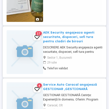
1
AEK Security angajeaza agenti
27
securitate, dispeceri, sefi tura
pentru cladiri de birouri
DESCRIERE AEK Security angajeaza agenti
securitate, dispeceri, sefi tura pentru
cladiri de birouri Candidatul ideal: Studii
Sector 1, Bucuresti
medi, Atitudine civilizata si responsabila,
29 iulie
Capacitate de comunicarea, Oferim:
Telefon validat
Contract de munca pe perioada
nedeterminata, Mediu de lucru
profesional, Un loc de munca ...
Service Auto Caracal angajează
6
GESTIONAR ,GESTIONARĂ
GESTIONAR GESTIONARĂ Cerințe:
Experiență în domeniu. Oferim: Program
de lucru: luni vineri; Decontarea
Caracal, Olt
transportului pentru persoanele care