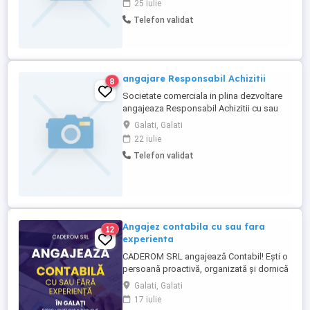
25 iulie
locuiesc la o distanță mai mare de 25 km
Telefon validat
de Caracal; Salariul se negociază în cadrul
interviului. Relații la telefon:
angajare Responsabil Achizitii
8
Societate comerciala in plina dezvoltare
angajeaza Responsabil Achizitii cu sau
fara experienta Cerințe generale: Studii
Galati, Galati
medii sau superioare. Cunoștințe de
22 iulie
operare PC, Microsoft Office (Word, Excel,
Telefon validat
Outlook). Abilități bune de comunicare și
negociere. Capacitate de organizare și
atenție la ...
Angajez contabila cu sau fara
12
experienta
CADEROM SRL angajează Contabil! Ești o
persoană proactivă, organizată și dornică
să învețe? Te așteptăm în echipa noastră!
Galati, Galati
Cerințe: - Experiența constituie un avantaj,
17 iulie
însă nu este obligatorie. - Persoană