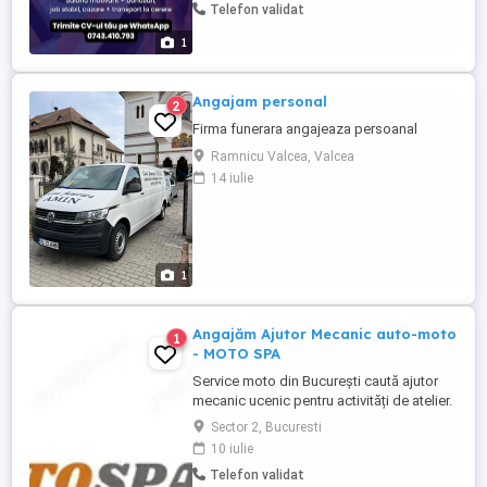
Telefon validat
responsabilă, atentă la detalii și proactivă.
Program de lucru: 8 ore zi + flexibilitate
1
daca ...
Angajam personal
2
Firma funerara angajeaza persoanal
Ramnicu Valcea, Valcea
14 iulie
1
Angajăm Ajutor Mecanic auto-moto
1
- MOTO SPA
Service moto din București caută ajutor
mecanic ucenic pentru activități de atelier.
Ce vei face: -pregătire scule și materiale -
Sector 2, Bucuresti
curățenie și organizare atelier -spălare
10 iulie
degresare piese -ajutor la operațiuni
Telefon validat
simple de service -manipulare motociclete