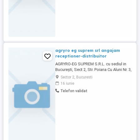
agryro eg suprem srl angajam
receptioner-distribuitor
AGRYRO-EG SUPREM S.R.L. cu sediul in
Bucureşti, Sect 2, Str. Poiana Cu Aluni Nr. 3,
Bl 10, Sc 2, Et 6, Ap 56, CUI: 45196250, cu
Sector 2, Bucuresti
obiect de activitate 0111 - Cultivarea
16 iunie
cerealelor (excluzând orezul), plantelor
Telefon validat
leguminoase şi a plantelor oleaginoase,
angajeaza RECEPTIOPNER -
DISTRIBUITOR - cod COR 432113 ...