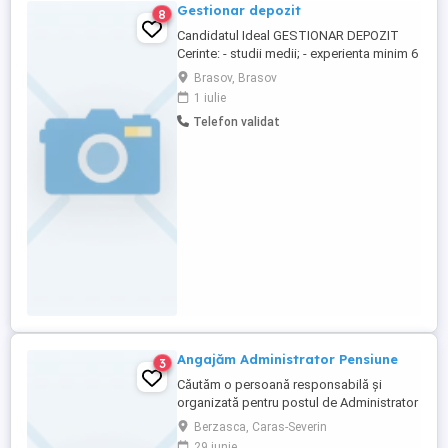
Gestionar depozit
8
Candidatul Ideal GESTIONAR DEPOZIT
Cerinte: - studii medii; - experienta minim 6
luni intr-un post similar; - persoana
Brasov, Brasov
organizata, atentie la detalii; - atestat de
1 iulie
stivuitorist constituie avantaj Descrierea
Telefon validat
jobului Responsabilitati: - receptia,
inventarierea si eliberarea marfurilor
(materiale de constructii) ...
Angajăm Administrator Pensiune
3
Căutăm o persoană responsabilă și
organizată pentru postul de Administrator
Pensiune. Cerințe: Cunoștințe de gestiune
Berzasca, Caras-Severin
și evidență stocuri; Abilități de organizare
29 iunie