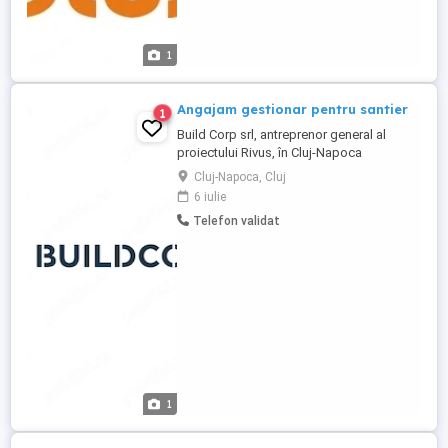
1
Angajam gestionar pentru santier
1
Build Corp srl, antreprenor general al
proiectului Rivus, în Cluj-Napoca
angajează Gestionar de Șantier, pentru
Cluj-Napoca, Cluj
lucrări temporare și definitive aferente
6 iulie
șantierului. Responsabilități principale:
Telefon validat
Asigură gestionarea fizică și scriptică a
stocului de materii prime și materiale.
Păstrează documentele ...
1