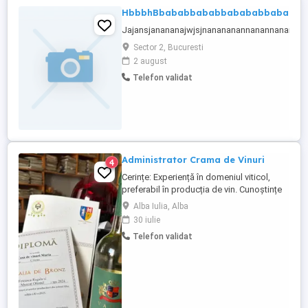
HbbbhBbababbababbabababbababab
Jajansjanananajwjsjnanananannanannananan
Sector 2, Bucuresti
2 august
Telefon validat
Administrator Crama de Vinuri
4
Cerințe: Experiență în domeniul viticol,
preferabil în producția de vin. Cunoștințe
solide despre procesul de vinificație și
Alba Iulia, Alba
despre soiurile de struguri. Abilități
30 iulie
excelente de management și coordonare.
Telefon validat
Bune abilități de comunicare și relaționare.
Capacitatea de a lucra independent și în
echipă. Cunoștințe ...