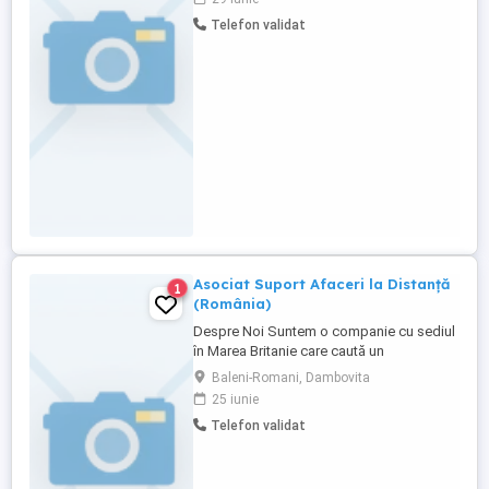
și coordonare; Cunoștințe de operare PC;
Telefon validat
Seriozitate și atenție la detalii; Experiența
într-un post similar constituie avantaj.
Oferim: ...
Asociat Suport Afaceri la Distanță
1
(România)
Despre Noi Suntem o companie cu sediul
în Marea Britanie care caută un
profesionist de încredere în România
Baleni-Romani, Dambovita
pentru a oferi suport administrativ și de
25 iunie
afaceri la distanță. Aceasta este o
Telefon validat
oportunitate flexibilă part-time, potrivită
pentru cineva căruia îi place munca
organizată, comunică profesional ...