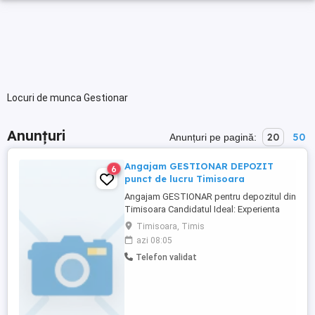
Locuri de munca Gestionar
Anunțuri
20
50
Anunțuri pe pagină:
Angajam GESTIONAR DEPOZIT
6
punct de lucru Timisoara
Angajam GESTIONAR pentru depozitul din
Timisoara Candidatul Ideal: Experienta
profesionala intr-o pozitie similara;
Timisoara, Timis
Cunostinte legate de gestionarea
azi 08:05
marfurilor: documentatie, mod de pastrare
Telefon validat
si evidenta; Cunoștințe de bază în
procesele specifice muncii de depozit:
Atestatul ISCIR de stivuitorist ...