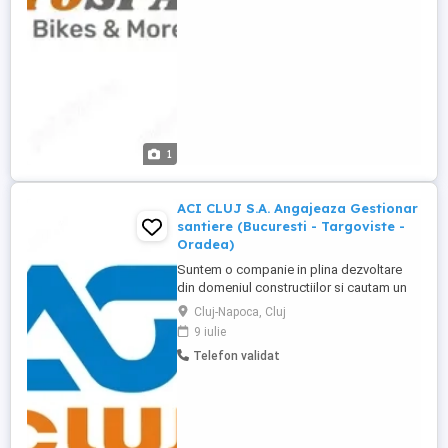
în atelier Cerințe: -seriozitate ...
1
ACI CLUJ S.A. Angajeaza Gestionar
santiere (Bucuresti - Targoviste -
Oradea)
Suntem o companie in plina dezvoltare
din domeniul constructiilor si cautam un
coleg organizat si responsabil pentru a
Cluj-Napoca, Cluj
gestiona activitatea din depozitul
9 iulie
santierului. Responsabilitati principale: -
Telefon validat
Verificarea calitativa si cantitativa a
materialelor de constructii la livrare,
conform avizelor si ...