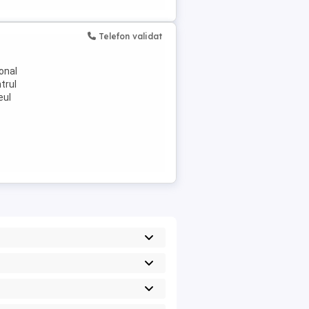
Telefon validat
onal
trul
eul