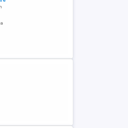
are
n
sa