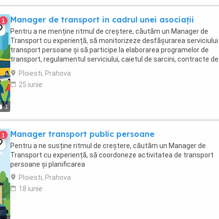
Manager de transport in cadrul unei asociații
1
Pentru a ne menține ritmul de creștere, căutăm un Manager de
Transport cu experiență, să monitorizeze desfășurarea serviciului
transport persoane și să participe la elaborarea programelor de
transport, regulamentul serviciului, caietul de sarcini, contracte de
delegare, documentații tehnice si administrative ...
Ploiesti, Prahova
25 iunie
1
Manager transport public persoane
1
Pentru a ne susține ritmul de creștere, căutăm un Manager de
Transport cu experiență, să coordoneze activitatea de transport
persoane și planificarea
Ploiesti, Prahova
18 iunie