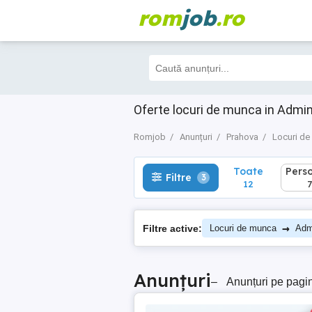
rom
job
.ro
Toate
Perso
Filtre
3
12
7
Oferte locuri de munca in Admin
Romjob
Anunțuri
Prahova
Locuri d
Toate
Pers
Filtre
3
12
7
→
Filtre active:
Locuri de munca
Admi
Anunțuri
–
Anunțuri pe pagi