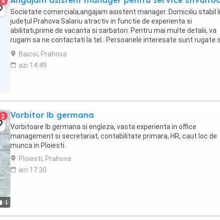
Angajam asistent manager pentru service stivuito
4
Societate comerciala,angajam asistent manager. Domiciliu stabil î
județul Prahova Salariu atractiv in functie de experienta si
abilitati,prime de vacanta si sarbatori. Pentru mai multe detalii, va
rugam sa ne contactati la tel.: Persoanele interesate sunt rugate 
trimita CV-ul la adresa de e-mail ...
Baicoi, Prahova
azi 14:49
Vorbitor lb germana
2
Vorbitoare lb.germana si engleza, vasta experienta in office
management si secretariat, contabilitate primara, HR, caut loc de
munca in Ploiesti.
Ploiesti, Prahova
ieri 17:30
1