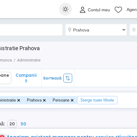
ane
Companii
Sortează
Agenț
Contul meu
5
istratie Prahova
e munca
Administratie
oane
Companii
Sortează
5
nistratie
Prahova
Persoane
Șterge toate filtrele
nă:
20
50