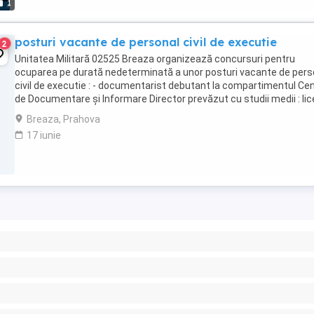
1
posturi vacante de personal civil de executie
2
Unitatea Militară 02525 Breaza organizează concursuri pentru
ocuparea pe durată nedeterminată a unor posturi vacante de pers
civil de executie : - documentarist debutant la compartimentul Cen
de Documentare și Informare Director prevăzut cu studii medii : lic
cu diplomă de bacalaureat și ...
Breaza, Prahova
17 iunie