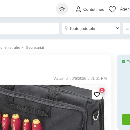
Agenț
Contul meu
dministratie
Secretariat
T
i
Valabil din 8/6/2026 3:31:31 PM
2