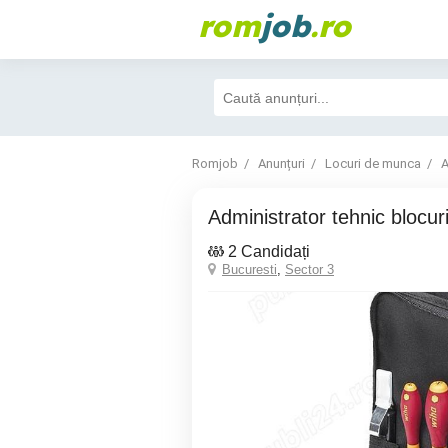
rom
job
.ro
Romjob
Anunțuri
Locuri de munca
A
Administrator tehnic blocur
2 Candidați
Bucuresti
,
Sector 3