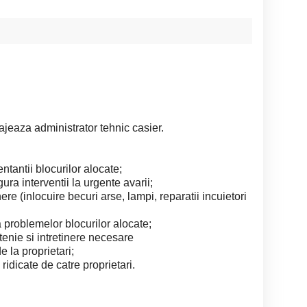
jeaza administrator tehnic casier.
ntantii blocurilor alocate;
gura interventii la urgente avarii;
nere (inlocuire becuri arse, lampi, reparatii incuietori
a problemelor blocurilor alocate;
tenie si intretinere necesare
e la proprietari;
idicate de catre proprietari.