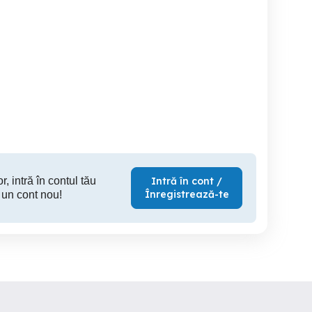
Building Manager Property
Căutam secretară pentru
ron
Administrator
școală de ș
Sector 6
Sector 2
S
r, intră în contul tău
Intră în cont /
Înregistrează-te
 un cont nou!