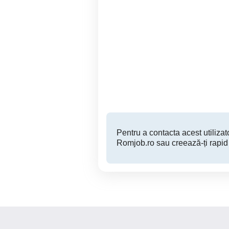
Angajam secretara
asistenta manager 8500
cunostinte pc
Sector 3
Pentru a contacta acest utilizato
Romjob.ro sau creează-ți rapid