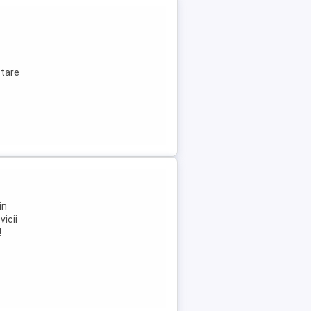
stare
in
vicii
!