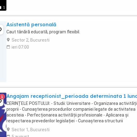
1
Asistentă personală
Caut tânără educată, program flexibil.
Sector 2, Bucuresti
ieri 07:00
Angajam receptionist_perioada determinata 1 lun
1
CERINȚELE POSTULUI: - Studii: Universitare - Organizarea activități
proprii - Cunoașterea procedurilor companiei legate de activitatea
acesteia - Perfecționarea activității profesionale - Aplicarea și
respectarea prevederilor legislației - Cunoașterea structurii
organizaționale - Abilități de comunicare ...
Sector 1, Bucuresti
5 august