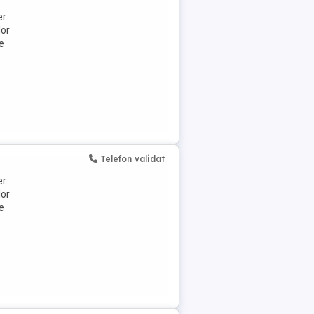
r.
lor
te
Telefon validat
r.
lor
te