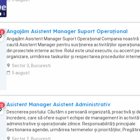
1
Angajăm Asistent Manager Suport Operațional
2
Angajăm Asistent Manager Suport Operațional Compania noastră
caută Asistent Manager pentru susținerea activităților operaționa
din proiectele interne active. Rolul este unul executiv, cu accent pe
organizare, urmărirea taskurilor și respectarea procedurilor interne
Responsabilități: Oferă suport ...
Sector 3, Bucuresti
5 august
Asistent Manager Asistent Administrativ
22
Descrierea postului: Căutăm o persoană organizată, proactivă și d
încredere, care să ofere suport echipei de management în activităț
administrative și operaționale zilnice. Responsabilități principale:
Gestionarea agendei, urmărirea termenelor și priorităților; Pregătir
redactarea și arhivarea ...
Sector 2, Bucuresti