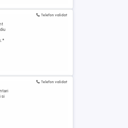
Telefon validat
nt
diu
; *
Telefon validat
ntari
 si