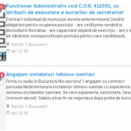
Functionar Administrativ cod C.O.R. 411001, cu
56
atributii de executare a lucrarilor de secretariat
Contract individual de munca pe durata nedeterminata Conditii
obligatorii pentru ocuparea postului: - are cetăţenia română si
domiciliul în România; - are capacitate deplină de exerciţiu; - are o 
de sănătate corespunzătoare postului pentru care candidează,
atestată pe baza adeverinţei medicale ...
Sector 1, Bucuresti
ieri 12:18
1
Angajam instalatori tehnico-sanitari
8
Firma cu sediu in Bucurestii Noi sectorul 1 angajam cu contract
perioada Nedeterminata instalatori tehnico-sanitari cu experienta 
domeniu instalatiilor sanitare. Se cere experienta, seriozitate, fara 
(consum alcool). Salariu atractiv se negociaza dupa proba de lucru
Program de Luni-Vineri ...
Sector 1, Bucuresti
ieri 12:18