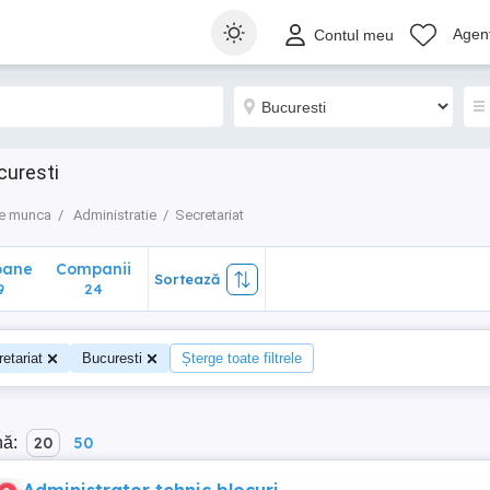
ane
Companii
Sortează
Agenț
Contul meu
24
curesti
de munca
Administratie
Secretariat
oane
Companii
Sortează
9
24
etariat
Bucuresti
Șterge toate filtrele
nă:
20
50