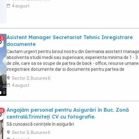
4 august
Asistent Manager Secretariat Tehnic Inregistrare
1
documente
Cautam urgent pentru biroul nostru din Germania asistent manag
absolventa studii medii sau superioare, experienta minima de 1 - 3 
de zile, care sa se ocupe de partea de back - office, resurse umane 
inregistrare documente dar si documente pentru partea de
constructii. Se solicita limba engleza ...
Sector 2, Bucuresti
4 august
1
Angajăm personal pentru Asigurări în Buc. Zonă
33
centrală.Trimiteți CV cu fotografie.
Să cunoască cerințele în asigurări.
Sector 3, Bucuresti