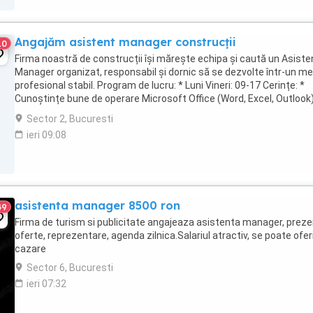
Angajăm asistent manager construcții
10
Firma noastră de construcții își mărește echipa și caută un Asiste
Manager organizat, responsabil și dornic să se dezvolte într-un me
profesional stabil. Program de lucru: * Luni Vineri: 09-17 Cerințe: *
Cunoștințe bune de operare Microsoft Office (Word, Excel, Outlook)
Abilități de organizare ...
Sector 2, Bucuresti
ieri 09:08
asistenta manager 8500 ron
49
Firma de turism si publicitate angajeaza asistenta manager, preze
oferte, reprezentare, agenda zilnica.Salariul atractiv, se poate oferi
cazare
Sector 6, Bucuresti
ieri 07:32