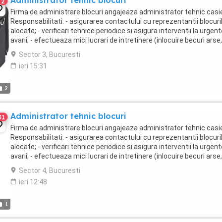
Administrator tehnic blocuri
2
Firma de administrare blocuri angajeaza administrator tehnic casie
Responsabilitati: - asigurarea contactului cu reprezentantii blocuri
alocate; - verificari tehnice periodice si asigura interventii la urgen
avarii; - efectueaza mici lucrari de intretinere (inlocuire becuri arse,
lampi, reparatii ...
Sector 3, Bucuresti
ieri 15:31
2
Administrator tehnic blocuri
31
Firma de administrare blocuri angajeaza administrator tehnic casie
Responsabilitati: - asigurarea contactului cu reprezentantii blocuri
alocate; - verificari tehnice periodice si asigura interventii la urgen
avarii; - efectueaza mici lucrari de intretinere (inlocuire becuri arse,
lampi, reparatii ...
Sector 4, Bucuresti
ieri 12:48
1