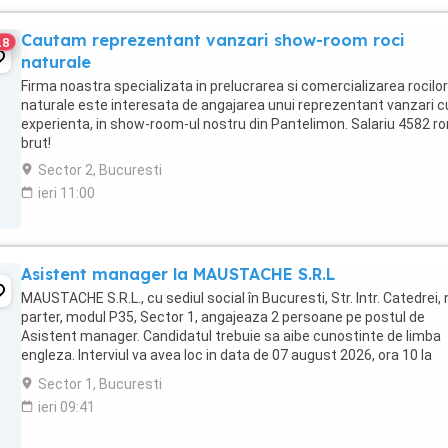
Cautam reprezentant vanzari show-room roci
18
naturale
Firma noastra specializata in prelucrarea si comercializarea rocilor
naturale este interesata de angajarea unui reprezentant vanzari c
experienta, in show-room-ul nostru din Pantelimon. Salariu 4582 ro
brut!
Sector 2, Bucuresti
ieri 11:00
Asistent manager la MAUSTACHE S.R.L
MAUSTACHE S.R.L., cu sediul social în Bucuresti, Str. Intr. Catedrei, n
parter, modul P35, Sector 1, angajeaza 2 persoane pe postul de
Asistent manager. Candidatul trebuie sa aibe cunostinte de limba
engleza. Interviul va avea loc in data de 07 august 2026, ora 10 la
adresa sediului social.
Sector 1, Bucuresti
ieri 09:41