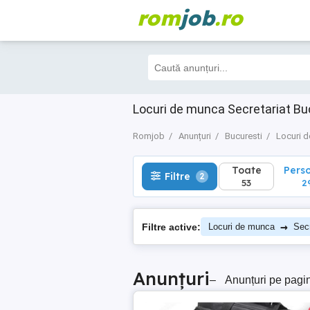
rom
job
.ro
Toate
Perso
Filtre
2
53
29
Locuri de munca Secretariat Bu
Romjob
Anunțuri
Bucuresti
Locuri 
Toate
Pers
Filtre
2
53
2
→
Filtre active:
Locuri de munca
Secr
Anunțuri
–
Anunțuri pe pagi