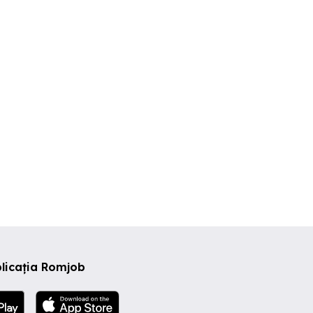
Cautam reprezentant
Asistent manager la
o-sanitari
vanzari show-room roci
MAUSTACHE S.
naturale
ector 1
Sector 2
Sector 1
licația Romjob