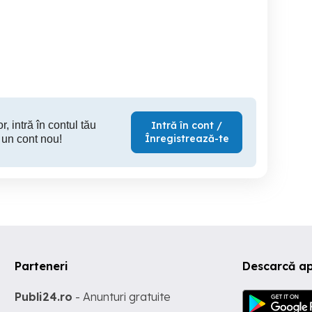
trator tehnic
Functionar Administrativ
Angajam instalatori
blocuri
cod C.O.R. 411001, cu
tehnic
atributii de executare a
lucrarilor de secretariat
Sector 4
Sector 1
S
r, intră în contul tău
Intră în cont /
Înregistrează-te
 un cont nou!
Parteneri
Descarcă ap
Publi24.ro
- Anunturi gratuite