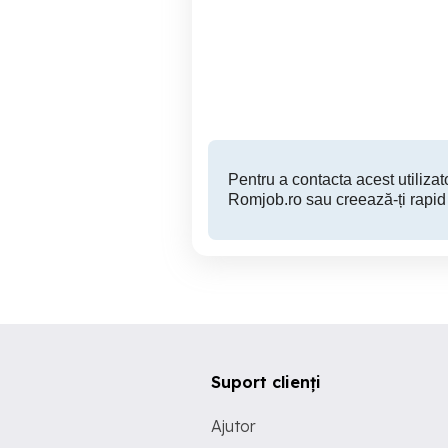
Administrator tehnic
Adminis
blocuri
Sector 3
Pentru a contacta acest utilizato
Romjob.ro sau creează-ți rapid
Suport clienți
Ajutor