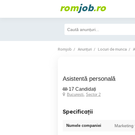
rom
job
.ro
Romjob
Anunțuri
Locuri de munca
A
Asistentă personală
17 Candidați
Bucuresti
,
Sector 2
Specificații
Numele companiei
Marketing 