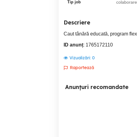
Tip job
colaborare
Descriere
Caut tânără educată, program flexi
ID anunț
: 1765172110
Vizualizări:
0
Raportează
Anunțuri recomandate