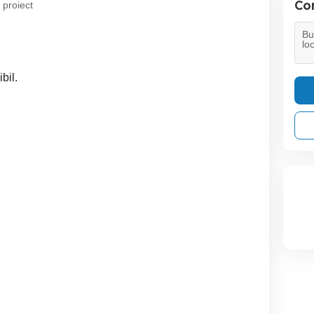
Con
 proiect
bil.