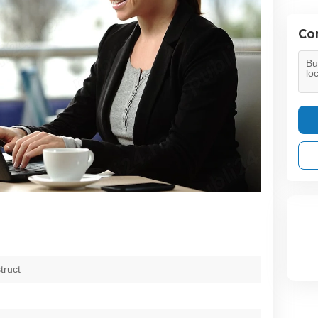
Con
truct