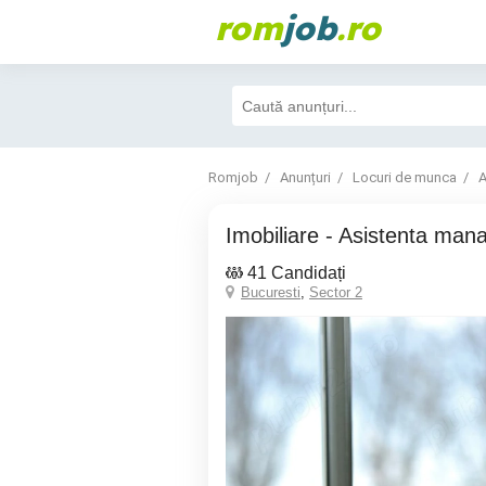
rom
job
.ro
Romjob
Anunțuri
Locuri de munca
A
Imobiliare - Asistenta man
41 Candidați
Bucuresti
,
Sector 2