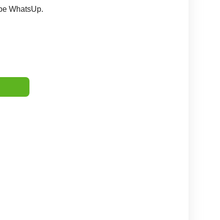
e pe WhatsUp.
Angajam Asistent
Angajam asistenta
Asistent Manager Asistent
nager- zona Lacul Tei
manager - secretara
Admi