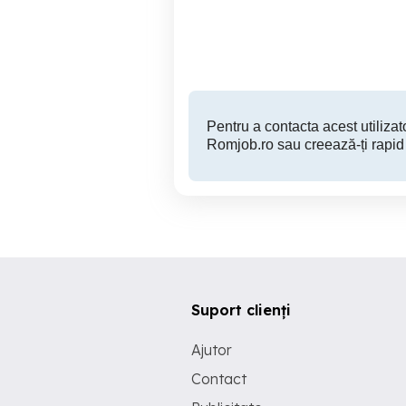
Secretara la
Sector 2
Pentru a contacta acest utilizato
Romjob.ro sau creează-ți rapid
Suport clienți
Ajutor
Contact