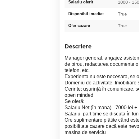
Salariu oferit
1000 - 1
Disponibil imediat
True
Ofer cazare
True
Descriere
Manager general, angajez asistenta
de birou, redactarea documentelor l
telefon, etc.
Experienta nu este necesara, se of
Domeniu de activitate: Imobiliare 
Cerinte: ușurință în comunicare, ser
open minded.
Se oferă:
Salariu Net (în mana) - 7000 lei +
Salariul part time se discuta în fun
Ore suplimentare plătite când este
posibilitate cazare dacă este nevo
masina de serviciu