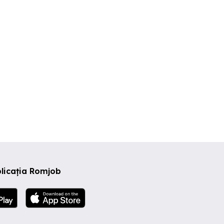
ector 2
Sector 2
Sector 2
licația Romjob