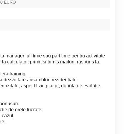
500 EURO
 manager full time sau part time pentru activitate
a calculator, primit si trimis mailuri, răspuns la
eră training.
și dezvoltare ansambluri rezidențiale.
iozitate, aspect fizic plăcut, dorința de evoluție,
 bonusuri.
cție de orele lucrate.
 cazul,
ie,