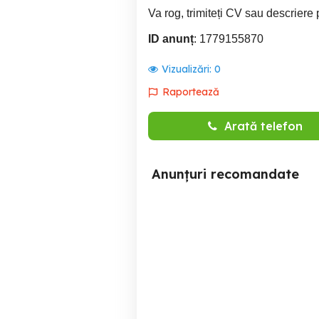
Va rog, trimiteți CV sau descrier
ID anunț
: 1779155870
Vizualizări:
0
Raportează
Arată telefon
Anunțuri recomandate
Imobiliare - 7000 lei
Asistenta manager,
ma