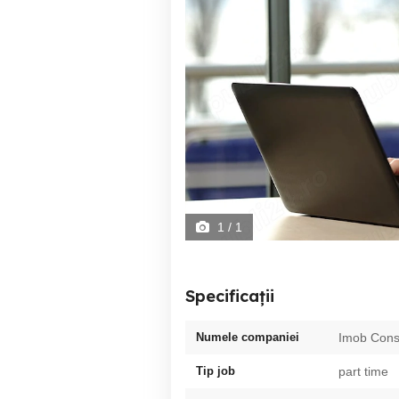
1
/ 1
Specificații
Numele companiei
Imob Cons
Tip job
part time