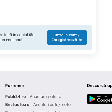
personala
Sector 2
Sector 2
S
r, intră în contul tău
Intră în cont /
Înregistrează-te
 un cont nou!
Parteneri
Descarcă ap
Publi24.ro
- Anunturi gratuite
Bestauto.ro
- Anunturi auto/moto