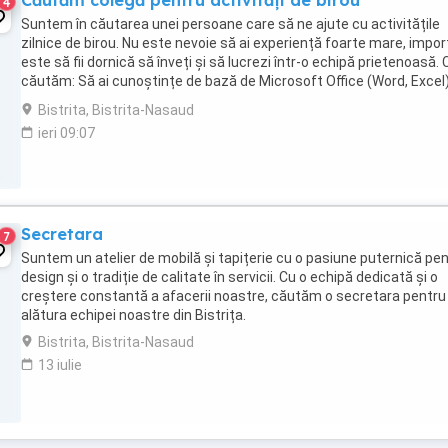
Căutăm colegă pentru activități de birou
4
Suntem în căutarea unei persoane care să ne ajute cu activitățile
zilnice de birou. Nu este nevoie să ai experiență foarte mare, impo
este să fii dornică să înveți și să lucrezi într-o echipă prietenoasă. 
căutăm: Să ai cunoștințe de bază de Microsoft Office (Word, Excel
cunoști puțin limba ...
Bistrita, Bistrita-Nasaud
ieri 09:07
Secretara
7
Suntem un atelier de mobilă și tapițerie cu o pasiune puternică pe
design și o tradiție de calitate în servicii. Cu o echipă dedicată și o
creștere constantă a afacerii noastre, căutăm o secretara pentru
alătura echipei noastre din Bistrița.
Bistrita, Bistrita-Nasaud
13 iulie