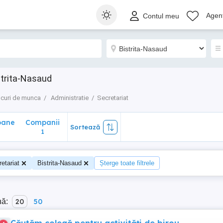
ane
Companii
Sortează
Agenț
Contul meu
1
strita-Nasaud
curi de munca
Administratie
Secretariat
oane
Companii
Sortează
1
etariat
Bistrita-Nasaud
Șterge toate filtrele
nă:
20
50