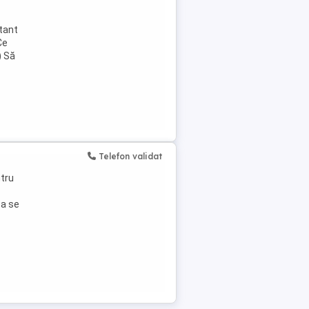
rtant
Ce
) Să
Telefon validat
ntru
 a se