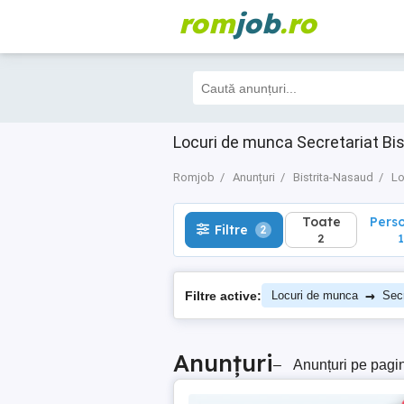
rom
job
.ro
Toate
Perso
Filtre
2
2
1
Locuri de munca Secretariat Bi
Romjob
Anunțuri
Bistrita-Nasaud
Lo
Toate
Pers
Filtre
2
2
1
→
Filtre active:
Locuri de munca
Secr
Anunțuri
–
Anunțuri pe pagi