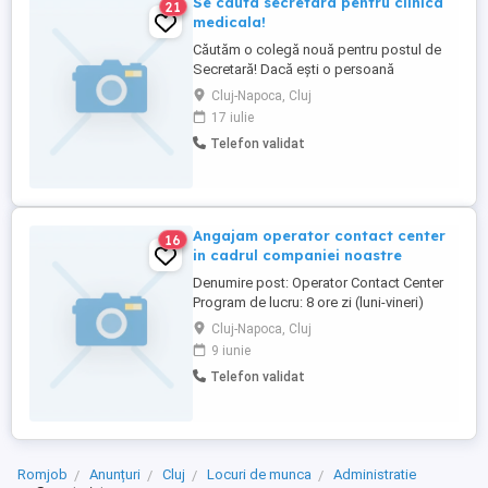
Se cauta secretara pentru clinica
21
medicala!
Căutăm o colegă nouă pentru postul de
Secretară! Dacă ești o persoană
organizată, comunicativă și stăpânești
Cluj-Napoca, Cluj
bine pachetul Office, te așteptăm în
17 iulie
echipa noastră din Cluj Napoca. Rolul tău
Telefon validat
va presupune gestionarea apelurilor și a
corespondenței, organizarea
documentelor și oferirea ...
Angajam operator contact center
16
in cadrul companiei noastre
Denumire post: Operator Contact Center
Program de lucru: 8 ore zi (luni-vineri)
Studii: medii Competente: foare bune
Cluj-Napoca, Cluj
abilitati de comunicare si interactionare
9 iunie
relationare clienti,experienta procesare
Telefon validat
documente, planificare, respectare
termene; Experienta de lucru necesara:
experienta similara de minimim ...
Romjob
Anunțuri
Cluj
Locuri de munca
Administratie