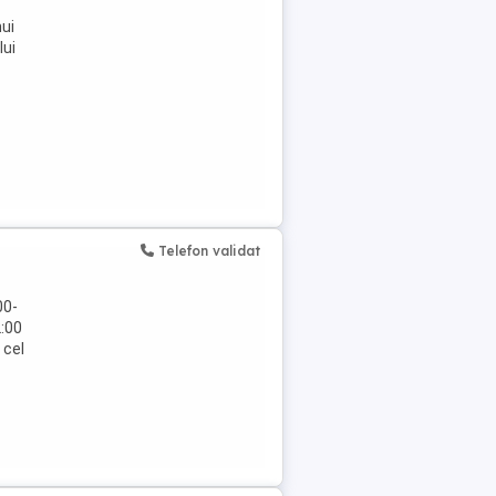
nui
lui
Telefon validat
00-
2:00
 cel