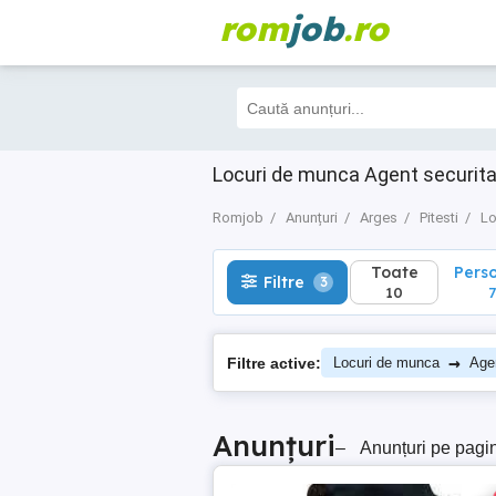
rom
job
.ro
Toate
Perso
Filtre
3
10
7
Locuri de munca Agent securita
Romjob
Anunțuri
Arges
Pitesti
Lo
Toate
Pers
Filtre
3
10
7
→
Filtre active:
Locuri de munca
Agen
Anunțuri
–
Anunțuri pe pagi