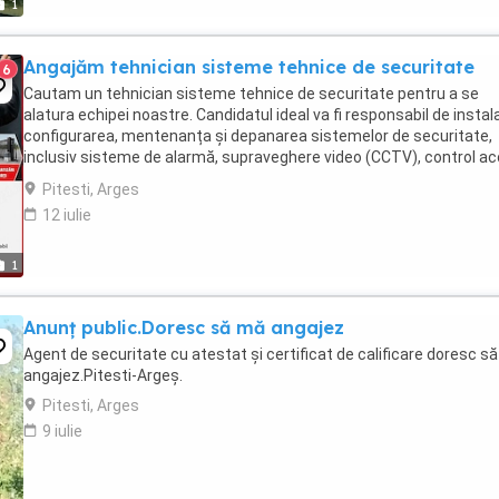
1
Angajăm tehnician sisteme tehnice de securitate
6
Cautam un tehnician sisteme tehnice de securitate pentru a se
alatura echipei noastre. Candidatul ideal va fi responsabil de instal
configurarea, mentenanța și depanarea sistemelor de securitate,
inclusiv sisteme de alarmă, supraveghere video (CCTV), control a
și alte echipamente conexe. Responsabilități ...
Pitesti, Arges
12 iulie
1
Anunț public.Doresc să mă angajez
Agent de securitate cu atestat și certificat de calificare doresc s
angajez.Pitesti-Argeș.
Pitesti, Arges
9 iulie