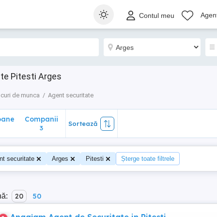
ane
Companii
Sortează
Agenț
Contul meu
3
te Pitesti Arges
curi de munca
Agent securitate
oane
Companii
Sortează
3
t securitate
Arges
Pitesti
Șterge toate filtrele
nă:
20
50