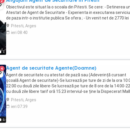
Angajam Agent de Securitate in Pitesti
2
Obiectivul este situat la o scoala din Pitesti. Se cere: - Detinerea u
Atestat de Agent de Securitate - Experienta in executarea serviciu
de paza intr-o institutie publica Se ofera ; - Un venit net de 2770 lei
Pitesti, Arges
ieri 08:40
1
Agent de securitate Agente(Doamne)
4
Agent de securitate cu atestat de pază sau (Adeverință cursant
școală Agent de securitate)-Se lucrează pe ture de zi de la ora 10:
22:00 cu două zile libere-Se lucrează pe ture de 8 ore de la 14:00-2
cu două zile libere tarif oră 15.23 interviul-se ține la Dispecerat Mall
de la podul viilor ...
Pitesti, Arges
ieri 07:39
1