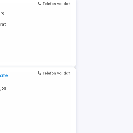
Telefon validat
ure
.
erat
Telefon validat
tate
ajos