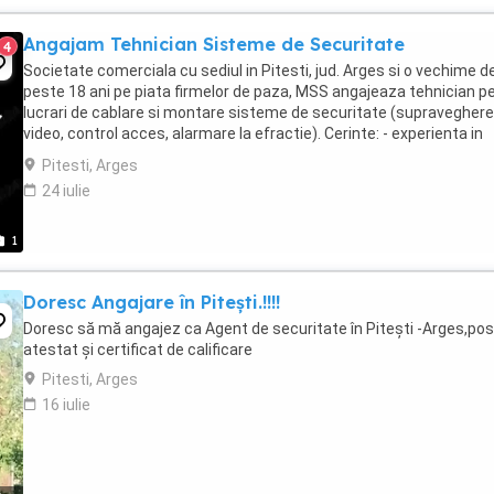
Angajam Tehnician Sisteme de Securitate
4
Societate comerciala cu sediul in Pitesti, jud. Arges si o vechime d
peste 18 ani pe piata firmelor de paza, MSS angajeaza tehnician p
lucrari de cablare si montare sisteme de securitate (supraveghere
video, control acces, alarmare la efractie). Cerinte: - experienta in
domeniul sistemelor de ...
Pitesti, Arges
24 iulie
1
Doresc Angajare în Pitești.!!!!
Doresc să mă angajez ca Agent de securitate în Pitești -Arges,po
atestat și certificat de calificare
Pitesti, Arges
16 iulie