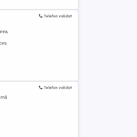
Telefon validat
area,
cces
Telefon validat
ă mă