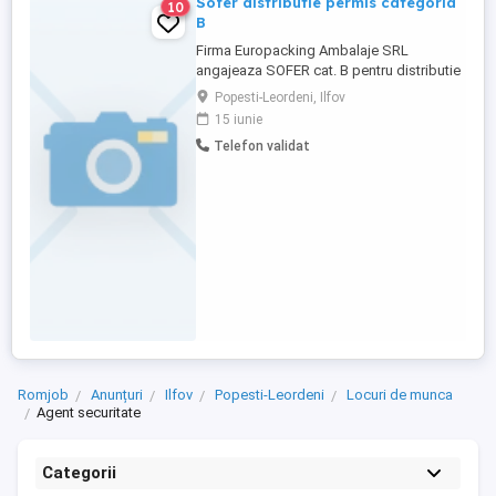
Sofer distributie permis categoria
10
B
Firma Europacking Ambalaje SRL
angajeaza SOFER cat. B pentru distributie
marfa in tara cu autocamioane 3.5 tone.
Popesti-Leordeni, Ilfov
Detalii la interviu in POPESTI LEORDENI -
15 iunie
ILFOV, str. Pavel Ceamur nr. 4, de Luni pana
Telefon validat
Vineri intre orele 9:30 - 16:30. Preferabil
persoane cu domiciliul in zona.
Romjob
Anunțuri
Ilfov
Popesti-Leordeni
Locuri de munca
Agent securitate
Categorii