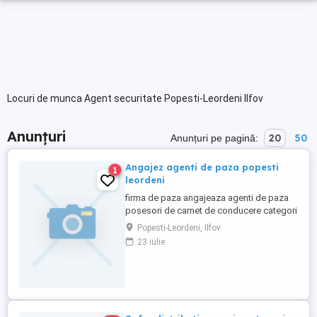
Locuri de munca Agent securitate Popesti-Leordeni Ilfov
Anunțuri
20
50
Anunțuri pe pagină:
Angajez agenti de paza popesti
1
leordeni
firma de paza angajeaza agenti de paza
posesori de carnet de conducere categori
B preferabil cu autoturism propriu pentru a
Popesti-Leordeni, Ilfov
ajunge la locul de munca.
23 iulie