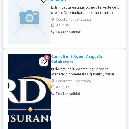
mandat
Esti in cautarea unui job nou.Priveste ce iti
oferim: Oportunitatea de a lucra intr-o
companie solida pe piata din Romania, cu
Constanta, Constanta
acces la programe si know-how din
4 august
cadrul grupului Allianz; Posibilitatea de a
Telefon validat
lucra intr-o echipa dinamica si motivanta;
Plan de cariera cu extrabeneficii; Bonusuri
de performanta ...
Consultant Agent Asigurări
3
Colaborare
Îți dorești să îți construiești propria
afacere în domeniul asigurărilor, dar ai
nevoie de susținere și un mediu în care să
Constanta, Constanta
te dezvolți? Te așteptăm în echipa
4 august
noastră! Suntem în căutarea unor
Telefon validat
persoane motivate, serioase și dornice să
își dezvolte o carieră în domeniul
asigurărilor. Ce oferim: * Comisioane ...