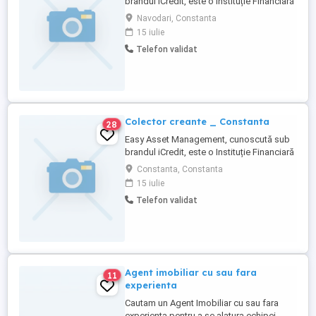
brandul iCredit, este o Instituție Financiară
Nebancară de top, fondată în 2005 și
Navodari, Constanta
activă în șase țări: România, Bulgaria,
15 iulie
Polonia, Cehia, Macedonia și Ucraina. Cu
Telefon validat
peste 2 milioane de credite aprobate,
suntem un lider pe piața creditelor rapide
din Europa Centrală ...
Colector creante _ Constanta
28
Easy Asset Management, cunoscută sub
brandul iCredit, este o Instituție Financiară
Nebancară de top, fondată în 2005 și
Constanta, Constanta
activă în șase țări: România, Bulgaria,
15 iulie
Polonia, Cehia, Macedonia și Ucraina. Cu
Telefon validat
peste 2 milioane de credite aprobate,
suntem un lider pe piața creditelor rapide
din Europa Centrală ...
Agent imobiliar cu sau fara
11
experienta
Cautam un Agent Imobiliar cu sau fara
experienta pentru a se alatura echipei