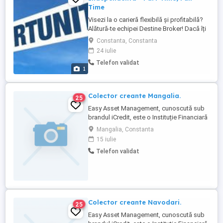
Time
Visezi la o carieră flexibilă și profitabilă?
Alătură-te echipei Destine Broker! Dacă îți
dorești să construiești o carieră de
Constanta, Constanta
succes, Destine Broker te așteaptă să
24 iulie
colaborezi alături de o echipă dinamică și
Telefon validat
susținătoare, indiferent din ce partea a
1
țării ești! Suntem o companie care face
parte dintr-un ...
Colector creante Mangalia.
25
Easy Asset Management, cunoscută sub
brandul iCredit, este o Instituție Financiară
Nebancară de top, fondată în 2005 și
Mangalia, Constanta
activă în șase țări: România, Bulgaria,
15 iulie
Polonia, Cehia, Macedonia și Ucraina. Cu
Telefon validat
peste 2 milioane de credite aprobate,
suntem un lider pe piața creditelor rapide
din Europa Centrală ...
Colector creante Navodari.
25
Easy Asset Management, cunoscută sub