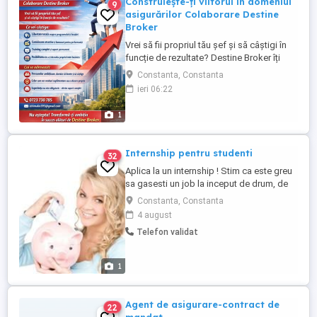
Construiește-ți viitorul în domeniul
9
asigurărilor Colaborare Destine
Broker
Vrei să fii propriul tău șef și să câștigi în
funcție de rezultate? Destine Broker îți
oferă oportunitatea de a deveni
Constanta, Constanta
consultant în asigurări, prin contract de
ieri 06:22
colaborare, și să îți creezi un venit stabil,
fără limită. Ce vei câștiga: Libertate totală
1
asupra programului și locației Comisioane
atractive ...
Internship pentru studenti
32
Aplica la un internship ! Stim ca este greu
sa gasesti un job la inceput de drum, de
accea suntem aici pentru tine. Cautam
Constanta, Constanta
consultanti entuziasti care sa raspunda cu
4 august
zambetul pe buze clientilor! Vrei sa faci
Telefon validat
parte dintr-o echipa dinamica, in care sa te
poti dezvolta profesional si personal?
Compania ...
1
Agent de asigurare-contract de
22