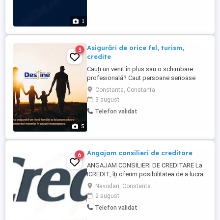
1
Asigurări de orice fel, turism,
3
credite
Cauți un venit în plus sau o schimbare
profesională? Caut persoane serioase
care vor să înceapă o colaborare în
Constanta, Constanta
domeniul asigurărilor NU ai nevoie de
3 august
experiență, te învăț tot ce trebuie pas cu
Telefon validat
pas. Ce ai aici: Program flexibil lucrezi
când alegi tu Activitate 100% remote de
5
acasă sau de ...
Angajam consilieri de creditare
6
ANGAJAM CONSILIERI DE CREDITARE La
ICREDIT, îți oferim posibilitatea de a lucra
așa cum ți se potrivește cel mai bine
Navodari, Constanta
pentru un venit suplimentar. Programul
2 august
este flexibil de 4 6 ore; îți permite să îți
Telefon validat
organizezi timpul astfel încât să te ocupi
și de treburile de acasă, dar și de familie.