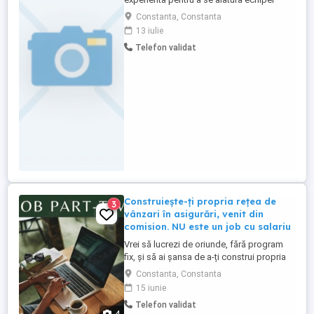
noastre dinamice. Candidatul ideal este o
Constanta, Constanta
persoana motivata, orientata spre
13 iulie
rezultate si cu o dorinta puternica de a
Telefon validat
invata si de a se dezvolta in domeniul
imobiliar. Responsabilitati: * Prospectarea
pietei imobiliare si ...
Construiește-ți propria rețea de
3
vânzari în asigurări, venit din
comision. NU este un job cu salariu
Vrei să lucrezi de oriunde, fără program
fix, și să ai șansa de a-ți construi propria
carieră în domeniul asigurărilor? Aceasta
Constanta, Constanta
nu este o ofertă clasică de job, ci o
15 iunie
oportunitate antreprenorială bazată pe
Telefon validat
comision perfectă pentru cei care vor
4