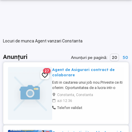
Locuri de munca Agent vanzari Constanta
Anunțuri
20
50
Anunțuri pe pagină:
Agent de Asigurari contract de
27
colaborare
Esti in cautarea unui job nou.Priveste ce iti
oferim: Oportunitatea de a lucra intr-o
companie solida pe piata din Romania, cu
Constanta, Constanta
acces la programe si know-how din
azi 12:36
cadrul grupului Allianz; Posibilitatea de a
Telefon validat
lucra intr-o echipa dinamica si motivanta;
Plan de cariera cu extrabeneficii; Bonusuri
...