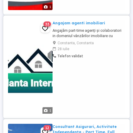
Ce ne-ar ...
1
Angajam agenti imobiliari
33
Angajăm part-time agenți și colaboratori
in domeniul vânzărilor imobiliare cu
experienta in domeniu, in conditii
Constanta, Constanta
avantajoase. Operare prin program on line.
28 iulie
Cerinte: seriozitate, motivatie,
Telefon validat
temperament calm, buna cunoastere a
psihologiei umane, abilitati de
comunicare, buna cunoasterea a orasului
și ...
1
Consultant Asigurari, Activitate
12
Independenta - Part Time, Full