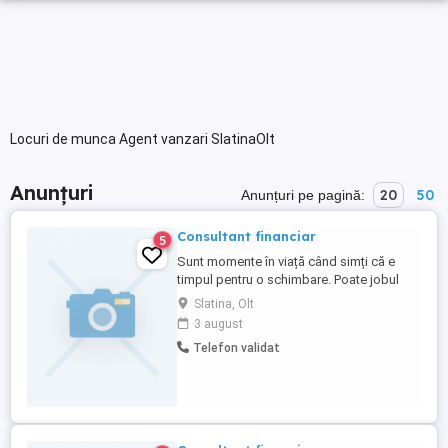
Locuri de munca Agent vanzari SlatinaOlt
Anunțuri
20
50
Anunțuri pe pagină:
Consultant financiar
5
Sunt momente în viață când simți că e
timpul pentru o schimbare. Poate jobul
sau venitul nu mai aduc liniștea și
Slatina, Olt
siguranța pe care le meriți. Poate vrei mai
3 august
multă autonomie și control asupra
Telefon validat
timpului tău. Dacă simți că e momentul să
explorezi o alternativă, hai să vorbim 15
minute fără presiune, doar ...