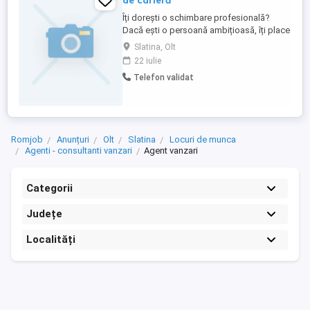
de carieră
Îți dorești o schimbare profesională?
Dacă ești o persoană ambițioasă, îți place
să lucrezi cu oamenii și vrei să îți
Slatina, Olt
construiești o carieră cu perspective reale
22 iulie
de dezvoltare, mi-ar plăcea să discutăm.
Telefon validat
Ce vei găsi în echipa mea: Training
complet, indiferent de experiența
anterioară; Sprijin ...
Romjob
Anunțuri
Olt
Slatina
Locuri de munca
Agenti - consultanti vanzari
Agent vanzari
Categorii
Județe
Localități