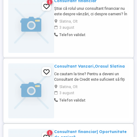
Consultant financiar
1
Știai că rolul unui consultant financiar nu
este despre vânzări, ci despre oameni? În
fiecare zi, ajutăm familii să fie pregătite
Slatina, Olt
pentru neprevăzut. Construim planuri de
3 august
siguranță pentru sănătate, viață și viitorul
Telefon validat
copiilor. Educație financiară reală Impact
în viețile oamenilor Dezvoltare ...
Consultant Vanzari,Orasul Slatina
Ce cautam la tine? Pentru a deveni un
Consultant de Credit este suficient să fiți
comunicativi și ambițioși, indiferent de
Slatina, Olt
varsta, sex, studii sau experiență. Ce va
3 august
trebui sa faci ? Oferă consultanță clienților
Telefon validat
în alegerea celui mai potrivit tip de credit;
Responsabili pentru colectarea ratelor ...
Consultant financiar| Oportunitate
1