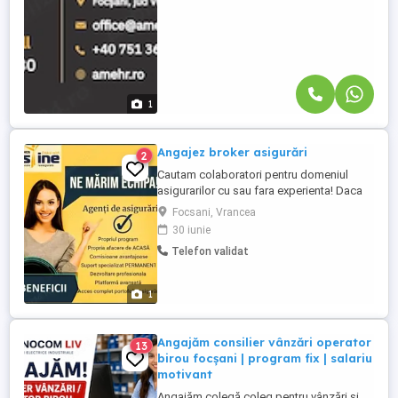
1
Angajez broker asigurări
2
Cautam colaboratori pentru domeniul
asigurarilor cu sau fara experienta! Daca
sunteti persoane serioase, ambitioase,
Focsani, Vrancea
rabdatoare si doriti sa desfasurati o
30 iunie
activitate pe care sa o puteti desfasura
Telefon validat
part-time, pe langa oricare alt loc de
munca pe care il aveti, atunci sunteti
persoana pe care o cautam. Trebuie ...
1
Angajăm consilier vânzări operator
13
birou focșani | program fix | salariu
motivant
Angajăm colegă coleg pentru vânzări și