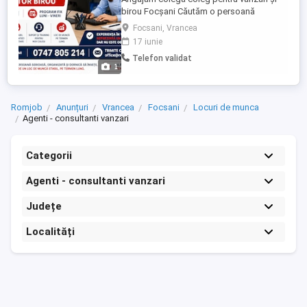
birou Focșani Căutăm o persoană
serioasă, organizată și dornică să învețe,
Focsani, Vrancea
interesată de un loc de muncă stabil pe
17 iunie
termen lung. Experiența în vânzări
Telefon validat
reprezintă un avantaj, dar nu este
1
obligatorie. Oferim training și suport la
început. Salariu 3500 5000 lei, ...
Romjob
Anunțuri
Vrancea
Focsani
Locuri de munca
Agenti - consultanti vanzari
Categorii
Agenti - consultanti vanzari
Județe
Localități