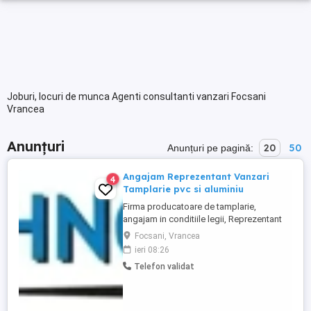
Joburi, locuri de munca Agenti consultanti vanzari Focsani
Vrancea
Anunțuri
20
50
Anunțuri pe pagină:
Angajam Reprezentant Vanzari
4
Tamplarie pvc si aluminiu
Firma producatoare de tamplarie,
angajam in conditiile legii, Reprezentant
vanzari tehnic tamplarie pvc si aluminiu ,
Focsani, Vrancea
pentru judetele Vrancea, Buzau. Conditii
ieri 08:26
de indeplinit, - experienta in domeniu
Telefon validat
tamplariei de pvc si aluminiu, materiale de
constructii de minim 1 an, - permis
categoria B, ...