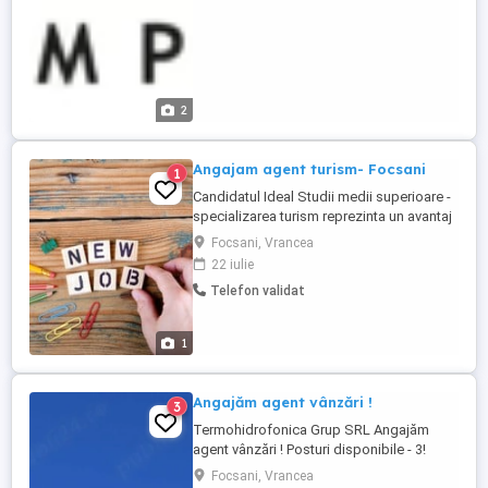
2
Angajam agent turism- Focsani
1
Candidatul Ideal Studii medii superioare -
specializarea turism reprezinta un avantaj
Limba engleza nivel avansat Cunostinte
Focsani, Vrancea
generale de turism, destinatii produse
22 iulie
Atitudine proactiva, deschisa, empatica,
Telefon validat
dornica de dezvoltare personala Abilitati
de vanzare in vederea atragerii de noi
clienti Abilitati ...
1
Angajăm agent vânzări !
3
Termohidrofonica Grup SRL Angajăm
agent vânzări ! Posturi disponibile - 3!
Prestare serviciu : teren birou ! Cine
Focsani, Vrancea