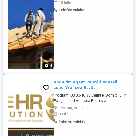
suntem Termohidrofonica Grup SRL este
15 iulie
o companie românească de succes, lider
Telefon validat
în distribuția de materiale și materii prime
din poliuretan pentru izolații termice și
hidroizolații. Suntem ...
4
Angajăm Agent Vânzări Vansell
zona Vrancea Buzău
Program: 08:00-16:30 Cerințe: Domiciliul în
Focșani, jud Vrancea Permis de
conducere categoria B Experiență minim 1
Focsani, Vrancea
an într-un rol similar Disponibilitate pentru
8 iulie
activitate preponderent de teren
Telefon validat
Responsabilități: Dezvoltarea și
gestionarea portofoliului de clienți
(revânzători retail) Identificarea ...