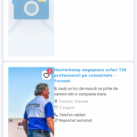
Heisterkamp angajeaza soferi TIR
3
profesionisti pe comunitate -
Focsani
Îți cauți un loc de muncă ca șofer de
camion într-o companie mare,
internațională și stabilă? Atunci vino în
Focsani, Vrancea
echipa Heisterkamp! Angajăm șoferi cu
5 august
sau fără experiență și echipaje pentru
Telefon validat
transport internațional. Beneficii: training
Repostat automat
de inițiere la începutul activității în cadrul
companiei; training ...