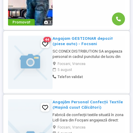
Promovat
3
Angajam GESTIONAR depozit
44
(piese auto) - Focsani
SC CONEX DISTRIBUTION SA angajeaza
personal in cadrul punctului de lucru din
Focsani Compania este infiintata in anul
Focsani, Vrancea
2003 si are ca domeniu de activitate
5 august
distributia de piese auto si consumabile
Telefon validat
pentru autoturisme. Responsabilitati: -
Efectueaza receptia cantitativa si calitativa
a produselor primite ...
Angajăm Personal Confecții Textile
(Mașină cusut Călcători)
Fabrică de confecții textile situată în zona
Lidl Gara din Focșani angajează direct:
Confectioneri mașini de cusut cu
Focsani, Vrancea
experiență. Călcători finali cu experiență.