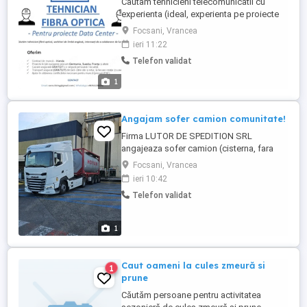
Cautam tehnicieni telecomunicatii cu
experienta (ideal, experienta pe proiecte
DATA CENTRE). Daca nu aveti experienta
Focsani, Vrancea
pe proiecte data centre, ne intereseaza
ieri 11:22
orice experienta pe care ati avut-o cu
Telefon validat
companii precum DIGI, Telekom,
Vodafone ori altele similare. Profilul tau: -
1
ai experienta in lucrul cu ...
Angajam sofer camion comunitate!
Firma LUTOR DE SPEDITION SRL
angajeaza sofer camion (cisterna, fara
ADR). Oferim: - salar pe tara plus diurna
Focsani, Vrancea
(3000-3100 EUR net) - bonus la km -
ieri 10:42
camion Euro 6 Se face training timp de o
Telefon validat
saptamana cu instructorul firmei
specializat pe cisterna. Cerinte: - 1 an
experienta - seriozitate, asumare si
1
responsabilitate - ...
Caut oameni la cules zmeură si
1
prune
Căutăm persoane pentru activitatea