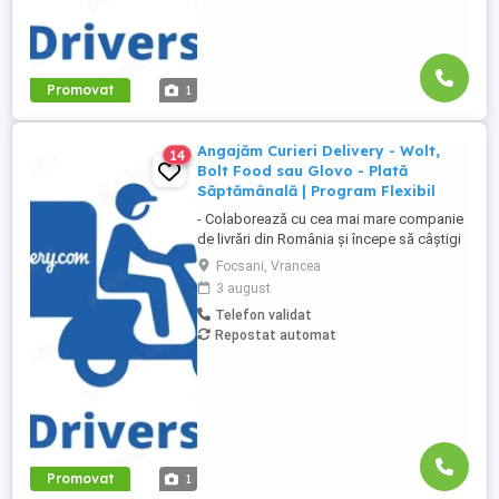
Promovat
1
Angajăm Curieri Delivery - Wolt,
14
Bolt Food sau Glovo - Plată
Săptămânală | Program Flexibil
- Colaborează cu cea mai mare companie
de livrări din România și începe să câștigi
rapid! - Cerințe: Minim 18 ani Mijloc de
Focsani, Vrancea
transport propriu (mașină, scuter,
3 august
motocicletă sau bicicletă) Telefon mobil
Telefon validat
cu acces la internet - Ce oferim: Plată
Repostat automat
săptămânală, fără întârzieri Bonusuri
atractive ...
Promovat
1