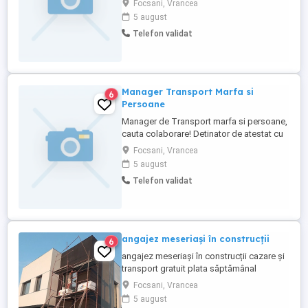
Focsani, Vrancea
5 august
Telefon validat
Manager Transport Marfa si
6
Persoane
Manager de Transport marfa si persoane,
cauta colaborare! Detinator de atestat cu
peste 10 ani de experiență, ofera prestări
Focsani, Vrancea
servicii ca manager in județul Vrancea si
5 august
imprejurimi! Informatii la telefon sau
Telefon validat
WhatsApp!
angajez meseriași în construcții
6
angajez meseriași în construcții cazare și
transport gratuit plata săptămânal
posibilitatea de a da și la mp nr contact
Focsani, Vrancea
5 august