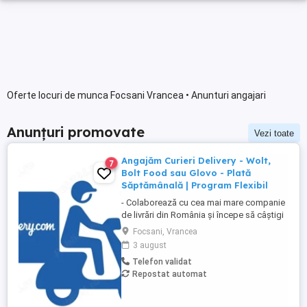
Oferte locuri de munca Focsani Vrancea • Anunturi angajari
Anunțuri promovate
Vezi toate
Angajăm Curieri Delivery - Wolt,
7
Bolt Food sau Glovo - Plată
Săptămânală | Program Flexibil
- Colaborează cu cea mai mare companie
de livrări din România și începe să câștigi
rapid! - Cerințe: Minim 18 ani Mijloc de
Focsani, Vrancea
transport propriu (mașină, scuter,
3 august
motocicletă sau bicicletă) Telefon mobil
Telefon validat
cu acces la internet - Ce oferim: Plată
Repostat automat
săptămânală, fără întârzieri Bonusuri
atractive ...