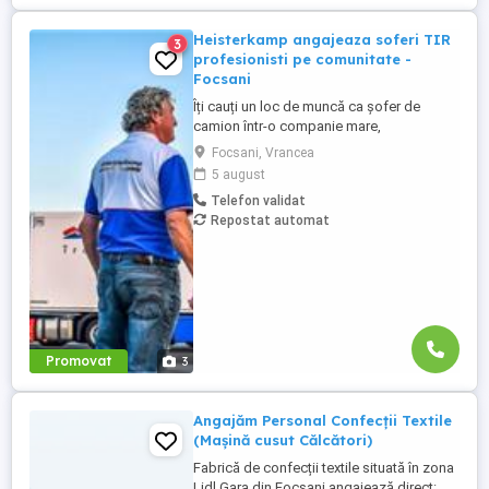
Heisterkamp angajeaza soferi TIR
3
profesionisti pe comunitate -
Focsani
Îți cauți un loc de muncă ca șofer de
camion într-o companie mare,
internațională și stabilă? Atunci vino în
Focsani, Vrancea
echipa Heisterkamp! Angajăm șoferi cu
5 august
sau fără experiență și echipaje pentru
Telefon validat
transport internațional. Beneficii: training
Repostat automat
de inițiere la începutul activității în cadrul
companiei; training ...
Promovat
3
Angajăm Personal Confecții Textile
(Mașină cusut Călcători)
Fabrică de confecții textile situată în zona
Lidl Gara din Focșani angajează direct: