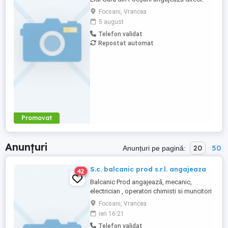
Confectioneri mașini de cusut cu
Focsani, Vrancea
experiență. Călcători finali cu experiență.
5 august
Program de lucru: De la ora 07:00 la ora
Telefon validat
16:00. Pe lângă salariu se oferă tichete de
Repostat automat
masa si decont transport. Pentru mai
multe ...
Promovat
Anunțuri
20
50
Anunțuri pe pagină:
S.c. balcanic prod s.r.l. angajeaza
42
Balcanic Prod angajează, mecanic,
electrician , operatori chimisti si muncitori
necalificați(ambalatori manuali ) pentru
Focsani, Vrancea
linii de productie mase plastice . relații la
ieri 16:21
telefon și e-mail:"
Telefon validat