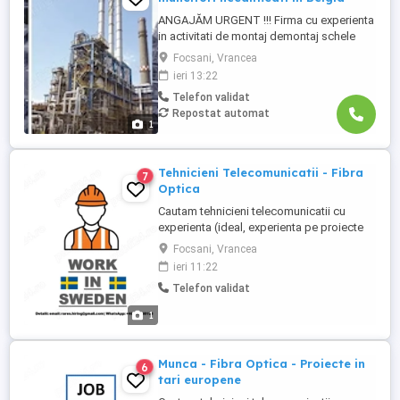
ANGAJĂM URGENT !!! Firma cu experienta
in activitati de montaj demontaj schele
industriale si izolatii industriale in rafinarii,
Focsani, Vrancea
combinate petrochimice, otelarii, ofera
ieri 13:22
locuri de munca in Belgia pentru: - schelari
Telefon validat
muncitori necalificati pentru activitatea de
Repostat automat
montaj demontaj schele industriale; -
1
izolatori ...
Tehnicieni Telecomunicatii - Fibra
7
Optica
Cautam tehnicieni telecomunicatii cu
experienta (ideal, experienta pe proiecte
DATA CENTRE). Daca nu aveti experienta
Focsani, Vrancea
pe proiecte data centre, ne intereseaza
ieri 11:22
orice experienta pe care ati avut-o cu
Telefon validat
companii precum DIGI, Telekom,
Vodafone ori altele similare. Profilul tau: -
1
ai experienta in lucrul cu ...
Munca - Fibra Optica - Proiecte in
6
tari europene