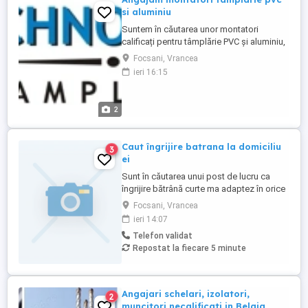
si aluminiu
Suntem în căutarea unor montatori
calificați pentru tâmplărie PVC și aluminiu,
care să se alăture echipei noastre.
Focsani, Vrancea
Responsabilitățile principale includ
ieri 16:15
instalarea tâmplăriei din profile PVC și
aluminiu conform proiectelor, asigurându-
se că lucrările sunt realizate cu precizie și
2
respectând standardele ...
Caut îngrijire batrana la domiciliu
3
ei
Sunt în căutarea unui post de lucru ca
îngrijire bătrână curte ma adaptez în orice
situație chiar și fixă la locul de muncă. Cer
Focsani, Vrancea
și ofer seriozitate maximă. Tel, :
ieri 14:07
Telefon validat
Repostat la fiecare 5 minute
Angajari schelari, izolatori,
2
muncitori necalificati in Belgia