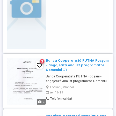
Banca Cooperatistă PUTNA Focșani
3
- angajează Analist programator.
Domeniul IT
Banca Cooperatistă PUTNA Focșani -
angajează Analist programator. Domeniul
IT Condiţii de angajare curriculum vitae
Focsani, Vrancea
absolvent studii superioare în domeniul IT
ieri 16:19
cunoștințe temeinice operare PC -
Telefon validat
Persoanele interesate sunt rugate să
1
depună CV la adresa de e-mail: , , relații
suplimentare ...
Angajam montatori tamplarie pvc