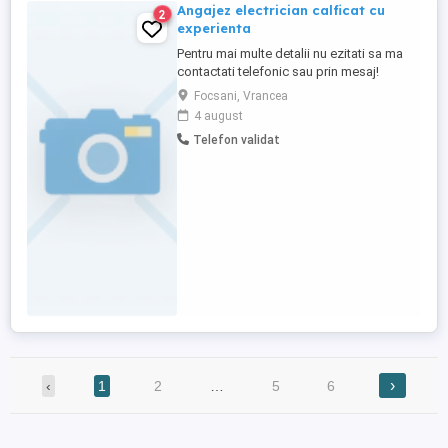
Angajez electrician calficat cu
2
experienta
Pentru mai multe detalii nu ezitati sa ma
contactati telefonic sau prin mesaj!
Salariul net este de aproximativ 6000 RON!
Focsani, Vrancea
4 august
Telefon validat
›
‹
1
2
…
5
6