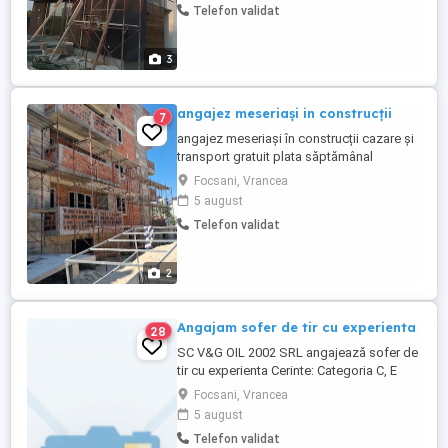
Telefon validat
3
angajez meseriași in construcții
7
angajez meseriași în construcții cazare și
transport gratuit plata săptămânal
posibilitatea de a da și la mp nr contact
Focsani, Vrancea
5 august
Telefon validat
2
Angajam sofer de tir cu experienta
28
SC V&G OIL 2002 SRL angajează sofer de
tir cu experienta Cerinte: Categoria C, E
Atestat profesional si card tahograf
Focsani, Vrancea
valabile Oferim: Salariu motivant, contract
5 august
de munca pe perioada nedeterminata si
Telefon validat
mediu de lucru stabil. ...