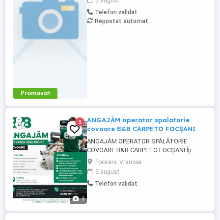
5 august
Program de lucru: De la ora 07:00 la ora
Telefon validat
16:00. Pe lângă salariu se oferă tichete de
Repostat automat
masa si decont transport. Pentru mai
multe ...
Promovat
ANGAJĂM operator spalatorie
3
covoare B&B CARPETO FOCȘANI
ANGAJĂM OPERATOR SPĂLĂTORIE
COVOARE B&B CARPETO FOCȘANI Îți
dorești un loc de muncă stabil, într-o
Focsani, Vrancea
companie serioasă și în continuă
5 august
dezvoltare? B&B Carpeto Focșani își
Telefon validat
mărește echipa și angajează Operator
Spălătorie Covoare. Ce căutăm: Persoană
1
serioasă și responsabilă Dorință de
muncă ...