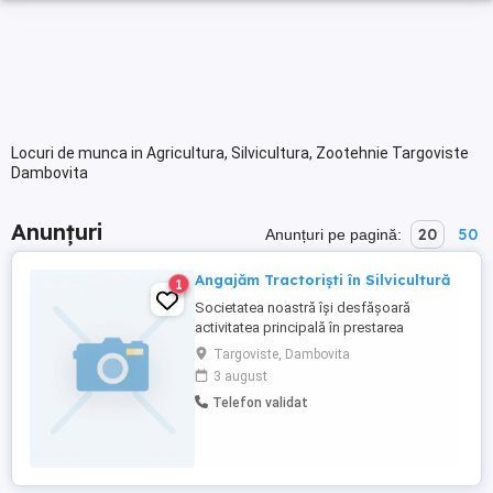
Locuri de munca in Agricultura, Silvicultura, Zootehnie Targoviste
Dambovita
Anunțuri
20
50
Anunțuri pe pagină:
Angajăm Tractoriști în Silvicultură
1
Societatea noastră își desfășoară
activitatea principală în prestarea
serviciilor silvice. Angajăm tractoriști ce își
Targoviste, Dambovita
doresc să colaborăm pe termen lung.
3 august
Oferim: - Contract de muncă pe perioadă
Telefon validat
nedeterminată - Mediu de lucru stabil,
echipă serioasă - Tractoare și utilaje
moderne - Salariu atractiv ...