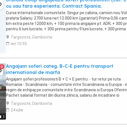
cu sau fara experienta. Contract Spania.
Curse internationale comunitate. Singur pe cabina, camion nou Vol
prelata Salariu: 2700 luna net 12.000 km (garantat) Prima 0,06 ca
km extra peste 12000 km; + 100 prima la angajare pt. ADR; + 300 p
pentru 6 luni lucrate; + 300 prima pentru 9 luni lucrate; + 300 prima
pentru 12 luni lucrate. Cazare, ...
Targoviste, Dambovita
ieri 10:55
Angajam soferi categ. B-C-E pentru transport
9
international de marfa
Angajam șoferi profesionisti B + C + E pentru: - tur retur pe ruta
Romania - Scandinavia - comunitate intre Scandinavia si Europa - i
regim de echipaj pe comunitate intre Scandinavia si Europa Oferim:
Pachet salarial format din diurna zilnica, salariu de incadrare si
bonusuri - pentru transport ...
Targoviste, Dambovita
24 iulie
1