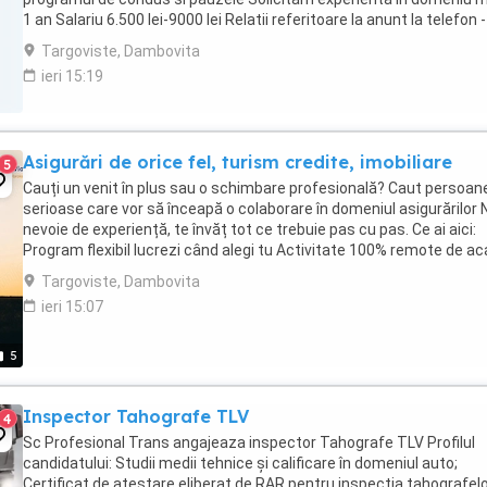
1 an Salariu 6.500 lei-9000 lei Relatii referitoare la anunt la telefon -
Administrator
Targoviste, Dambovita
ieri 15:19
Asigurări de orice fel, turism credite, imobiliare
5
Cauți un venit în plus sau o schimbare profesională? Caut persoan
serioase care vor să înceapă o colaborare în domeniul asigurărilor 
nevoie de experiență, te învăț tot ce trebuie pas cu pas. Ce ai aici:
Program flexibil lucrezi când alegi tu Activitate 100% remote de a
sau de ...
Targoviste, Dambovita
ieri 15:07
5
Inspector Tahografe TLV
4
Sc Profesional Trans angajeaza inspector Tahografe TLV Profilul
candidatului: Studii medii tehnice și calificare în domeniul auto;
Certificat de atestare eliberat de RAR pentru inspecția tahografel