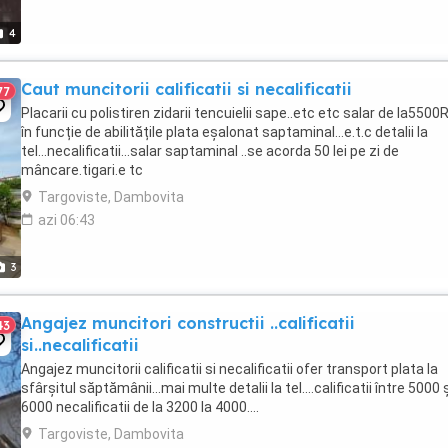
4
Caut muncitorii calificatii si necalificatii
77
Placarii cu polistiren zidarii tencuielii sape..etc etc salar de la550
în funcție de abilitățile plata eșalonat saptaminal...e.t.c detalii la
tel...necalificatii...salar saptaminal ..se acorda 50 lei pe zi de
mâncare.tigari.e tc
Targoviste, Dambovita
azi 06:43
3
Angajez muncitori constructii ..calificatii
43
si..necalificatii
Angajez muncitorii calificatii si necalificatii ofer transport plata la
sfârșitul săptămânii...mai multe detalii la tel....calificatii între 5000 
6000 necalificatii de la 3200 la 4000....
Targoviste, Dambovita