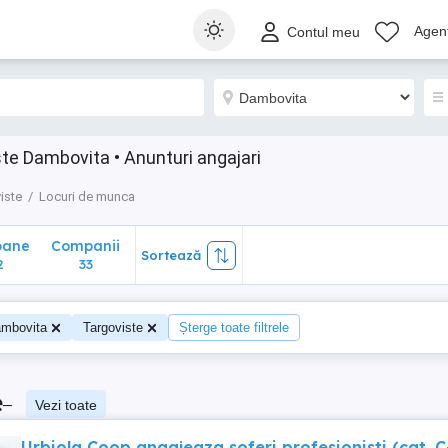
ane
Companii
Sortează
Agenț
Contul meu
33
te Dambovita • Anunturi angajari
iste
Locuri de munca
oane
Companii
Sortează
2
33
mbovita
Targoviste
Șterge toate filtrele
e
–
Vezi toate
Urbiola Coop angajeaza soferi profesionisti (cat. C