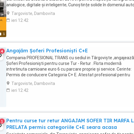
analogice, digitale și inteligente; Cunoștințe solide în domeniul aut
(experiența în activitatea ...
Targoviste, Dambovita
ieri 12:42
1
Angajăm Șoferi Profesioniști C+E
4
Compania PROFESIONAL TRANS cu sediul in Târgoviște ,angajează
Șoferi Profesioniști pentru curse Tur - Retur . Flota modernă
intretinuta camioane euro 6 cu parcare proprie și service. Cerinte:
Permis de conducere Categoria C+ E. Atestat profesional pentru
transport marfa. Card digital pentru tahograf. Seriozitate ...
Targoviste, Dambovita
ieri 12:42
Pentru curse tur retur ANGAJAM SOFER TIR MARFA 
1
PRELATA permis categoriile C+E seara acasa