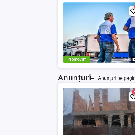
Promovat
Anunțuri
–
Anunțuri pe pagi