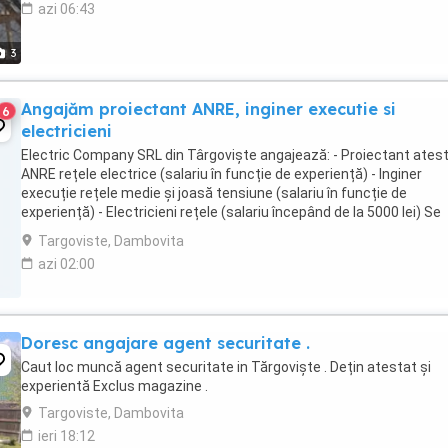
azi 06:43
3
Angajăm proiectant ANRE, inginer executie si
6
electricieni
Electric Company SRL din Târgoviște angajează: - Proiectant ates
ANRE rețele electrice (salariu în funcție de experiență) - Inginer
execuție rețele medie și joasă tensiune (salariu în funcție de
experiență) - Electricieni rețele (salariu începând de la 5000 lei) Se
oferă salarii atractive și alte ...
Targoviste, Dambovita
azi 02:00
Doresc angajare agent securitate .
Caut loc muncă agent securitate in Tărgoviște . Dețin atestat și
experientă Exclus magazine .
Targoviste, Dambovita
ieri 18:12