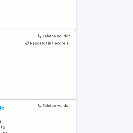
Telefon validat
Repostat în fiecare zi
Telefon validat
la
u
cta
minim