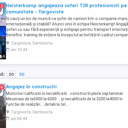
Heisterkamp angajeaza soferi TIR profesionisti pe
3
comunitate - Targoviste
Îți cauți un loc de muncă ca șofer de camion într-o companie mare
internațională și stabilă? Atunci vino în echipa Heisterkamp! Anga
șoferi cu sau fără experiență și echipaje pentru transport internați
Beneficii: training de inițiere la începutul activității în cadrul compan
training ...
Targoviste, Dambovita
ieri 10:44
3
nă:
20
50
Angajez în constructii
39
Muncitori calificatii si necalificatii ...constructii plata saptaminal.
Meseriasi de la5000 la 6000 ....și necalificatii de la 3200 la4000 în
funcție de realizări.....detalii la tel.....
Targoviste, Dambovita
azi 06:44