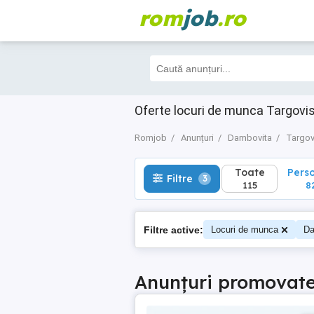
rom
job
.ro
Toate
Perso
Filtre
3
115
82
Oferte locuri de munca Targovis
Romjob
Anunțuri
Dambovita
Targov
Toate
Pers
Filtre
3
115
8
Filtre active:
Locuri de munca
Da
Anunțuri promovat