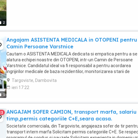
2
Angajam ASISTENTA MEDICALA in OTOPENI pentru
Camin Persoane Varstnice
Cautam o ASISTENTA MEDICALA dedicata si empatica pentru a se
alatura echipei noastre din OTOPENI, intr-un Camin de Persoane
Varstnice. Candidatul ideal va fi responsabil a pentru acordarea
ingrijirilor medicale de baza rezidentilor, monitorizarea starii de
sanatate, administrarea medicamentelor conform ...
Targoviste, Dambovita
ieri 17:22
1
ANGAJAM SOFER CAMION, transport marfa, salariu 
23
timp,permis categoriile C+E,seara acasa.
Societate comerciala, din Targoviste, angajeaza sofer de tir pentr
transport intern marfa Solicitam permis categoriile C+E. Se respe
programul de condus si pauzele Solicitam experienta in domeniu 