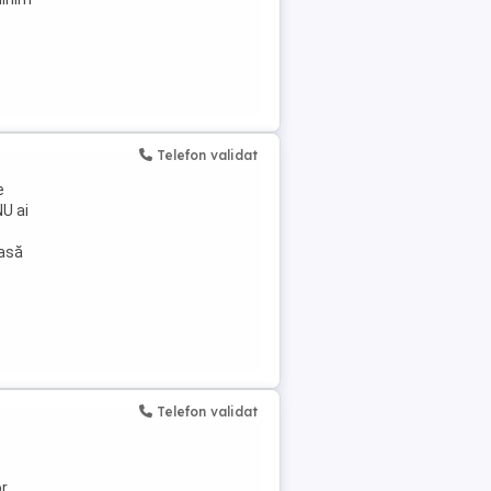
Telefon validat
e
NU ai
casă
Telefon validat
or