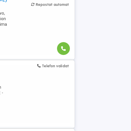
Repostat automat
vo,
mion
rima
Telefon validat
n
 -