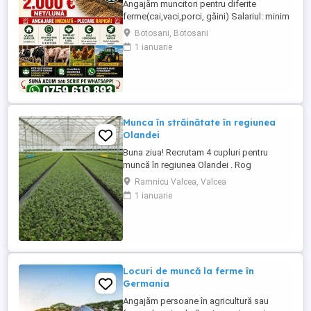
Angajăm muncitori pentru diferite
ferme(cai,vaci,porci, găini) Salariul: minim
1800 net( poate crește în funcție de
Botosani, Botosani
experiența) Cazare și utilități gratuite!
1 ianuarie
Căutam persoane serioase și motivate
pentru munca in ferme din Germania!
Diverse activități: îngrijire cai, muncă în
grajd, agricultura, îngrijirea ...
Munca în străinătate în regiunea
Olandei
Buna ziua! Recrutam 4 cupluri pentru
muncă în regiunea Olandei . Rog
seriozitate și pentru mai multe detalii va
Ramnicu Valcea, Valcea
rog contactați in Whatsap la Nr( ) .Va
1 ianuarie
mulțumesc!
Locuri de muncă la ferme în
Germania
Angajăm persoane în agricultură sau