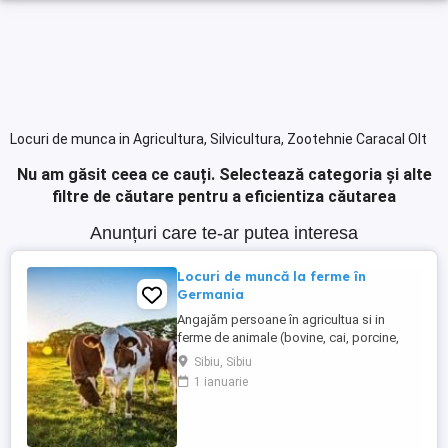
Locuri de munca in Agricultura, Silvicultura, Zootehnie Caracal Olt
Nu am găsit ceea ce cauți.
Selectează categoria și alte
filtre de căutare pentru a eficientiza căutarea
Anunțuri care te-ar putea interesa
Locuri de muncă la ferme în
Germania
Angajăm persoane în agricultua si in
ferme de animale (bovine, cai, porcine,
caprine, si păsari) în Germania. Salar
Sibiu, Sibiu
atractiv incepand cu1900 euro net lună
1 ianuarie
plus ore suplimentare plătite Cazare și
asigurare de sănătate plătite de angajator
Transport până la locul de muncă Nu se
percep comisioane sau ...