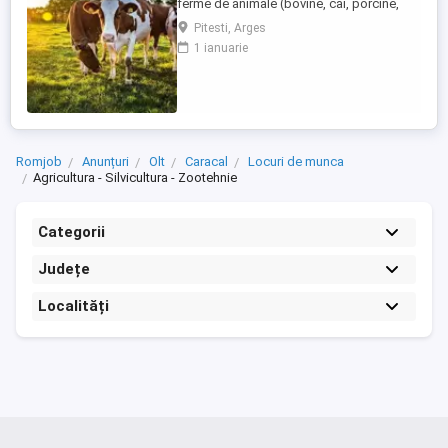
ferme de animale (bovine, cai, porcine,
caprine, si păsari) în Germania. Salar
Pitesti, Arges
atractiv de la 1900 euro net lună plus ore
1 ianuarie
suplimentare plătite Cazare și asigurare
de sănătate plătite de angajator Transport
până la locul de muncă Nu se percep
comisioane sau alte ...
Romjob
Anunțuri
Olt
Caracal
Locuri de munca
Agricultura - Silvicultura - Zootehnie
Categorii
Județe
Localități