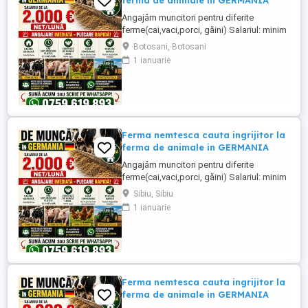
ferma de animale in GERMANIA
Angajăm muncitori pentru diferite
ferme(cai,vaci,porci, găini) Salariul: minim
1800 net( poate crește în funcție de
Botosani, Botosani
experiența) Cazare și utilități gratuite!
1 ianuarie
Căutam persoane serioase și motivate
pentru munca in ferme din Germania!
Diverse activități: îngrijire cai, muncă în
grajd, agricultura, îngrijirea ...
Ferma nemtesca cauta ingrijitor la
ferma de animale in GERMANIA
Angajăm muncitori pentru diferite
ferme(cai,vaci,porci, găini) Salariul: minim
1800 net( poate crește în funcție de
Sibiu, Sibiu
experiența) Cazare și utilități gratuite!
1 ianuarie
Căutam persoane serioase și motivate
pentru munca in ferme din Germania!
Diverse activități: îngrijire cai, muncă în
grajd, agricultura, îngrijirea ...
Ferma nemtesca cauta ingrijitor la
ferma de animale in GERMANIA