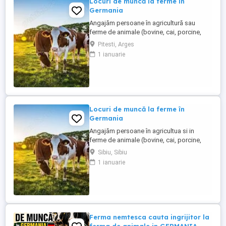
Locuri de muncă la ferme în
Germania
Angajăm persoane în agricultură sau
ferme de animale (bovine, cai, porcine,
caprine, si păsari) în Germania. Salar
Pitesti, Arges
atractiv de la 1900 euro net lună plus ore
1 ianuarie
suplimentare plătite Cazare și asigurare
de sănătate plătite de angajator Transport
până la locul de muncă Nu se percep
comisioane sau alte ...
Locuri de muncă la ferme în
Germania
Angajăm persoane în agricultua si in
ferme de animale (bovine, cai, porcine,
caprine, si păsari) în Germania. Salar
Sibiu, Sibiu
atractiv incepand cu1900 euro net lună
1 ianuarie
plus ore suplimentare plătite Cazare și
asigurare de sănătate plătite de angajator
Transport până la locul de muncă Nu se
percep comisioane sau ...
Ferma nemtesca cauta ingrijitor la