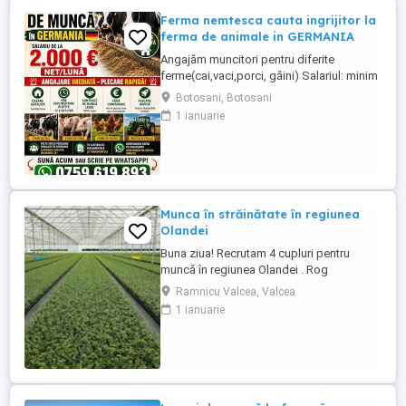
Ferma nemtesca cauta ingrijitor la
ferma de animale in GERMANIA
Angajăm muncitori pentru diferite
ferme(cai,vaci,porci, găini) Salariul: minim
1800 net( poate crește în funcție de
Botosani, Botosani
experiența) Cazare și utilități gratuite!
1 ianuarie
Căutam persoane serioase și motivate
pentru munca in ferme din Germania!
Diverse activități: îngrijire cai, muncă în
grajd, agricultura, îngrijirea ...
Munca în străinătate în regiunea
Olandei
Buna ziua! Recrutam 4 cupluri pentru
muncă în regiunea Olandei . Rog
seriozitate și pentru mai multe detalii va
Ramnicu Valcea, Valcea
rog contactați in Whatsap la Nr( ) .Va
1 ianuarie
mulțumesc!