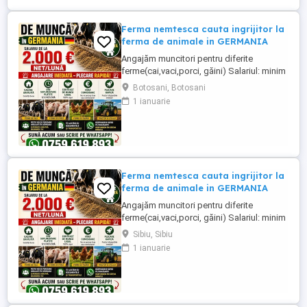
Ferma nemtesca cauta ingrijitor la
ferma de animale in GERMANIA
Angajăm muncitori pentru diferite
ferme(cai,vaci,porci, găini) Salariul: minim
1800 net( poate crește în funcție de
Botosani, Botosani
experiența) Cazare și utilități gratuite!
1 ianuarie
Căutam persoane serioase și motivate
pentru munca in ferme din Germania!
Diverse activități: îngrijire cai, muncă în
grajd, agricultura, îngrijirea ...
Ferma nemtesca cauta ingrijitor la
ferma de animale in GERMANIA
Angajăm muncitori pentru diferite
ferme(cai,vaci,porci, găini) Salariul: minim
1800 net( poate crește în funcție de
Sibiu, Sibiu
experiența) Cazare și utilități gratuite!
1 ianuarie
Căutam persoane serioase și motivate
pentru munca in ferme din Germania!
Diverse activități: îngrijire cai, muncă în
grajd, agricultura, îngrijirea ...