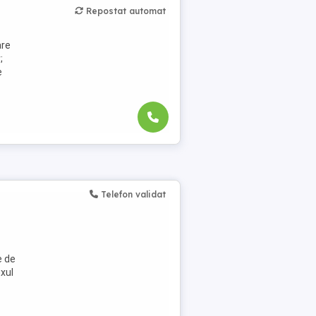
Repostat automat
are
;
e
Telefon validat
e de
uxul