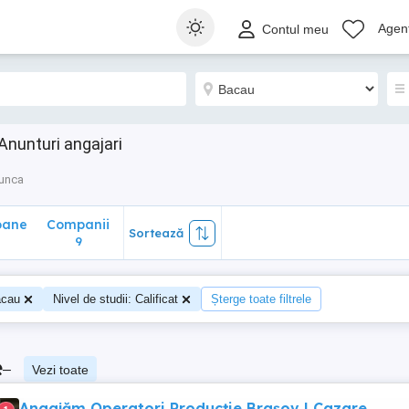
ane
Companii
Sortează
Agenț
Contul meu
9
Anunturi angajari
munca
oane
Companii
Sortează
9
cau
Nivel de studii: Calificat
Șterge toate filtrele
e
–
Vezi toate
Angajăm Operatori Producție Brașov | Cazare