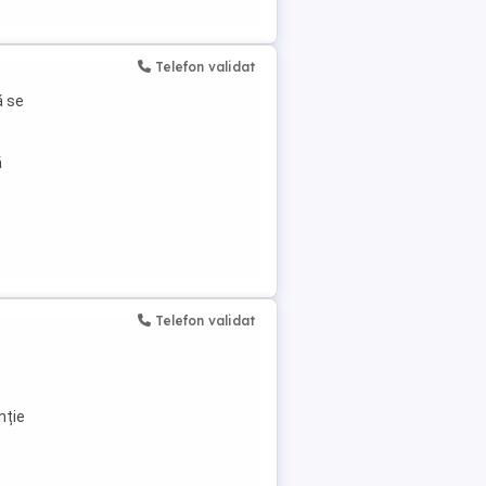
Telefon validat
ă se
ă
Telefon validat
nție