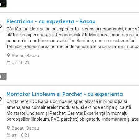
1
Electrician - cu experienta - Bacau
Căutăm un Electrician cu experienta - serios și responsabil, care s
alăture echipei noastre! Responsabilități: Montarea, conectarea și
punerea în funcțiune a instalațiilor electrice, conform schemelor
tehnice; Respectarea normelor de securitate și sănătate în munc
specifice lucrărilor electrice; ...
Bacau, Bacau
azi 10:21
1
Montator Linoleum și Parchet - cu experienta
Containere FDC Bacău, companie specializată în producția și
amenajarea containerelor modulare, își extinde echipa și caută
Montator Linoleum și Parchet. Cerințe: Experiență în montajul
pardoselilor (linoleum, PVC, parchet) obligatoriu; Îndemânare și ate
la detalii; ...
Bacau, Bacau
azi 10:21