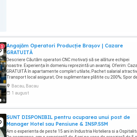
Angajăm Operatori Producție Brașov | Cazare
1
GRATUITĂ
Descriere Căutăm operatori CNC motivați să se alăture echipei
noastre. Experiența în domeniu reprezintă un avantaj. Oferim: Caz
GRATUITĂ în apartamente complet utilate; Pachet salarial atractiv
Transport local asigurat; Ore suplimentare plătite cu 200%; Spor d
noapte de 25%; Prime ...
Bacau, Bacau
1 august
1
SUNT DISPONIBIL pentru ocuparea unui post de
Manager Hotel sau Pensiune & INSP.SSM
Am o experienta de peste 15 ani in Industria Hoteliera si a Ospitalita