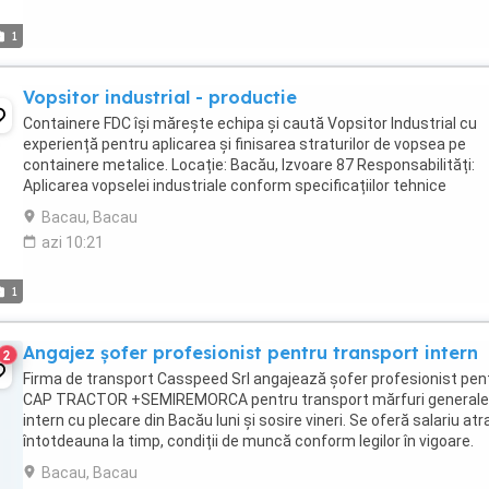
1
Vopsitor industrial - productie
Containere FDC își mărește echipa și caută Vopsitor Industrial cu
experiență pentru aplicarea și finisarea straturilor de vopsea pe
containere metalice. Locație: Bacău, Izvoare 87 Responsabilități:
Aplicarea vopselei industriale conform specificațiilor tehnice
Respectarea etapelor de grunduire ...
Bacau, Bacau
azi 10:21
1
Angajez șofer profesionist pentru transport intern
2
Firma de transport Casspeed Srl angajează șofer profesionist pen
CAP TRACTOR +SEMIREMORCA pentru transport mărfuri generale
intern cu plecare din Bacău luni și sosire vineri. Se oferă salariu atra
întotdeauna la timp, condiții de muncă conform legilor în vigoare.
Oferim și solicităm seriozitate. ...
Bacau, Bacau