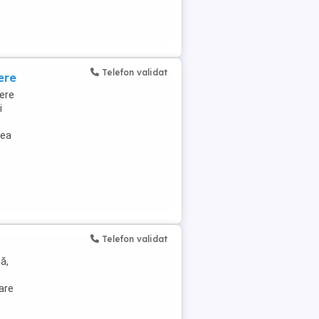
Telefon validat
ere
ere
i
rea
Telefon validat
ă,
are