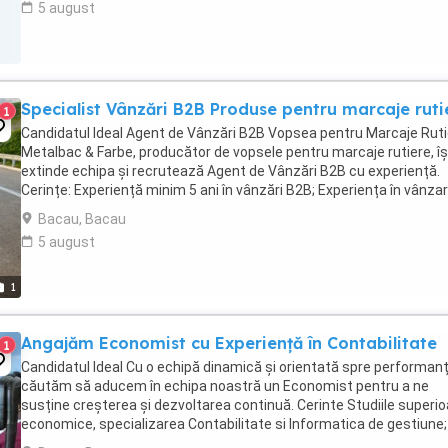
5 august
Specialist Vânzări B2B Produse pentru marcaje ruti
1
Candidatul Ideal Agent de Vânzări B2B Vopsea pentru Marcaje Ruti
Metalbac & Farbe, producător de vopsele pentru marcaje rutiere, îș
extinde echipa și recrutează Agent de Vânzări B2B cu experiență.
Cerințe: Experiență minim 5 ani în vânzări B2B; Experiența în vânza
de materiale pentru construcții ...
Bacau, Bacau
5 august
1
Angajăm Economist cu Experiență în Contabilitate
1
Candidatul Ideal Cu o echipă dinamică și orientată spre performanț
căutăm să aducem în echipa noastră un Economist pentru a ne
susține creșterea și dezvoltarea continuă. Cerinte Studiile superio
economice, specializarea Contabilitate si Informatica de gestiune;
Cunoasterea ...