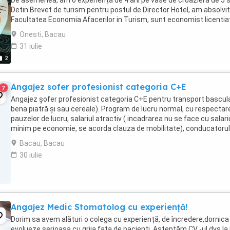
De asemenea, am o experiență de 4 ani pe vase de croazieră de 5 s
Detin Brevet de turism pentru postul de Director Hotel, am absolvit
Facultatea Economia Afacerilor in Turism, sunt economist licentiat
detin un Master in ...
Onesti, Bacau
31 iulie
2
Angajez sofer profesionist categoria C+E
7
Angajez șofer profesionist categoria C+E pentru transport bascula
bena piatră și sau cereale). Program de lucru normal, cu respectar
pauzelor de lucru, salariul atractiv ( incadrarea nu se face cu salari
minim pe economie, se acorda clauza de mobilitate), conducatorul
auto trebuie sa fie posesor ...
Bacau, Bacau
30 iulie
Angajez Medic Stomatolog cu experiență!
Dorim sa avem alături o colega cu experiență, de încredere,dornica
evolueze,serioasa,cu grija fata de pacienți. Așteptăm CV -ul dvs la 