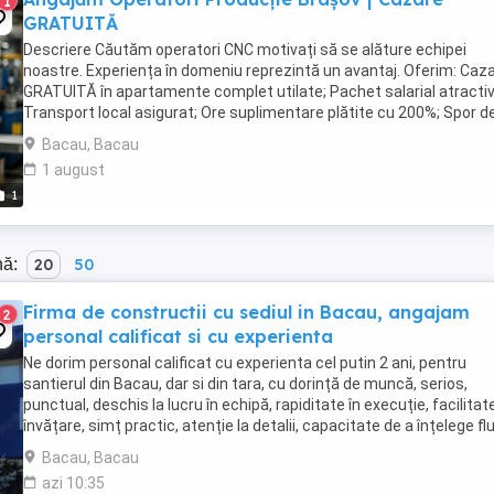
1
GRATUITĂ
Descriere Căutăm operatori CNC motivați să se alăture echipei
noastre. Experiența în domeniu reprezintă un avantaj. Oferim: Caz
GRATUITĂ în apartamente complet utilate; Pachet salarial atractiv
Transport local asigurat; Ore suplimentare plătite cu 200%; Spor d
noapte de 25%; Prime ...
Bacau, Bacau
1 august
1
nă:
20
50
Firma de constructii cu sediul in Bacau, angajam
2
personal calificat si cu experienta
Ne dorim personal calificat cu experienta cel putin 2 ani, pentru
santierul din Bacau, dar si din tara, cu dorință de muncă, serios,
punctual, deschis la lucru în echipă, rapiditate în execuție, facilitat
învățare, simț practic, atenție la detalii, capacitate de a înțelege fl
de producție. ...
Bacau, Bacau
azi 10:35