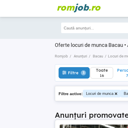
rom
job
.ro
Toate
Perso
Filtre
3
16
7
Oferte locuri de munca Bacau • 
Romjob
Anunțuri
Bacau
Locuri de 
Toate
Pers
Filtre
3
16
7
Filtre active:
Locuri de munca
Ba
Anunțuri promovat