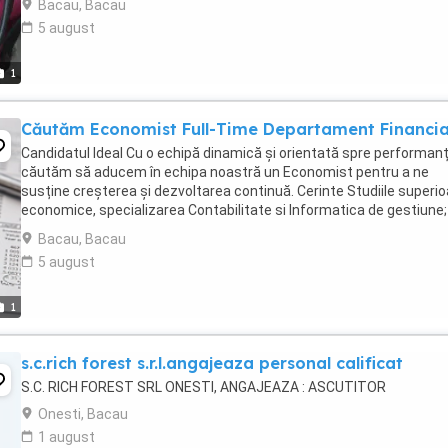
Bacau, Bacau
5 august
1
Căutăm Economist Full-Time Departament Financia
Candidatul Ideal Cu o echipă dinamică și orientată spre performanț
căutăm să aducem în echipa noastră un Economist pentru a ne
susține creșterea și dezvoltarea continuă. Cerinte Studiile superio
economice, specializarea Contabilitate si Informatica de gestiune;
Cunoasterea ...
Bacau, Bacau
5 august
1
s.c.rich forest s.r.l.angajeaza personal calificat
S.C. RICH FOREST SRL ONESTI, ANGAJEAZA : ASCUTITOR
Onesti, Bacau
1 august