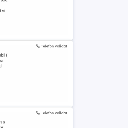
tele.
 si
Telefon validat
bil (
ea
ul
Telefon validat
 sa
nr.