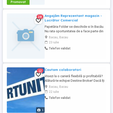
Promovat
Angajăm Reprezentant magazin -
28
Lucrător Comercial
Papetăria Folder se deschide si în Bacău.
Nu rata oportunitatea de a face parte din
echipa noastră ca Lucrator Comercial.
Bacau, Bacau
Magazinul se afla in zona Luceafarul. Se
23 iulie
oferă salariu fix + bonuri de masă + bonus
Telefon validat
vânzări. Așteptam CV pe mail: Detalii la tel.
sau whatsapp.
Cautam colaboratori
12
Visezi la o carieră flexibilă și profitabilă?
Alătură-te echipei Destine Broker! Dacă îți
dorești să construiești o carieră de
Bacau, Bacau
succes, Destine Broker te așteaptă să
22 iulie
colaborezi alături de o echipă dinamică și
Telefon validat
susținătoare, indiferent din ce partea a
țării ești! Suntem o companie care face
parte dintr-un ...
1