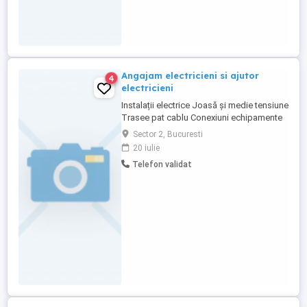
Angajam electricieni si ajutor
4
electricieni
Instalații electrice Joasă și medie tensiune
Trasee pat cablu Conexiuni echipamente
Salariu atractiv Bonuri de masa Program 7-
Sector 2, Bucuresti
16 12-13 pauză de masă Salariul
20 iulie
avans,lichidare.
Telefon validat