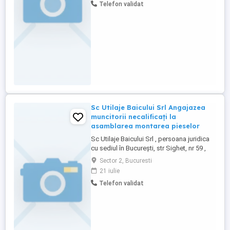
Telefon validat
932906 20 posturi vacante Așteptăm cv-
urile dvs pe adresa de mail , urmând ca
persoanele selectate sa ...
Sc Utilaje Baicului Srl Angajazea
muncitorii necalificați la
asamblarea montarea pieselor
Sc Utilaje Baicului Srl , persoana juridica
cu sediul în București, str Sighet, nr 59 ,
sector 2 , avand cod unic 44399397
Sector 2, Bucuresti
angajează. Muncitor necalificat la
21 iulie
asamblarea , montarea pieselor Cod Cor
Telefon validat
932906 20 posturi vacante Așteptăm cv-
urile dvs pe adresa de mail , urmând ca
persoanele selectate sa ...