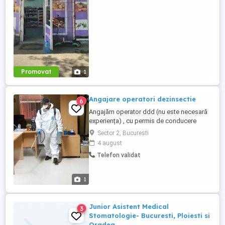
frigidere Verificarea termenelor de ...
Promovat
1
Angajare operatori dezinsectie
6
Angajăm operator ddd (nu este necesară
experiența) , cu permis de conducere
categoria B , de minim un an , de preferat -
Sector 2, Bucuresti
domiciliul in sector 2 Bucuresti. Cerințe
4 august
obligatorii: -permis auto categoria B -
Telefon validat
domiciliul în sectorul 2 (sau zone
apropiate , Pantelimon , Voluntari ,
Dobroeşti ) -seriozitate , ...
1
Junior Asistent Medical
3
Stomatologie- Bucuresti, Ploiesti si
Oradea