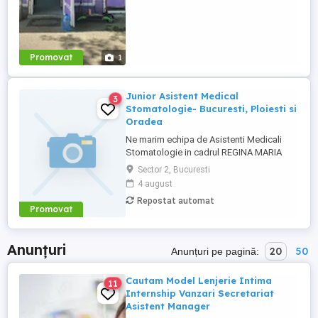
Promovat
1
Junior Asistent Medical
3
Stomatologie- Bucuresti, Ploiesti si
Oradea
Ne marim echipa de Asistenti Medicali
Stomatologie in cadrul REGINA MARIA
Dental Clinics! Avand alaturi tehnologie de
Sector 2, Bucuresti
ultima generatie, colegii nostri ofera
4 august
ingrijire medicala de calitate pentru
Repostat automat
sanatatea dentara a pacientilor, oferindu-
Promovat
le siguranta si mai multa incredere in
zambetul lor. Sa-ti povestim ...
Anunțuri
20
50
Anunțuri pe pagină:
Cautam Model Lenjerie Intima
11
Internship Vanzari Secretariat
Asistent Manager