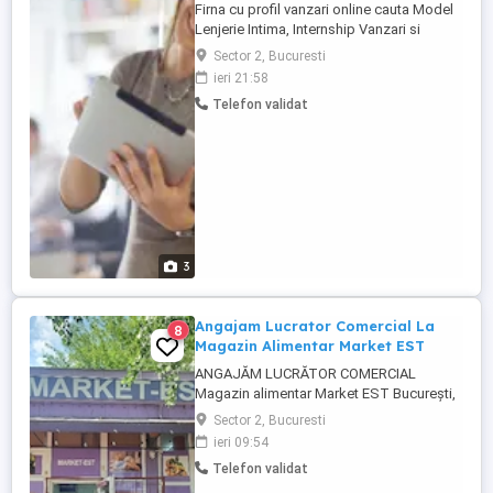
Firna cu profil vanzari online cauta Model
Lenjerie Intima, Internship Vanzari si
Assstent Manager. Pe piata din 2006
Sector 2, Bucuresti
oferim Internship cu posibilitate de
ieri 21:58
angajare pe termen lung. Sediul central
Telefon validat
Inel 0 Bucuresti Sector 2 . Part, Full Time
sau Project Based. Internship Secretariat
Asistent Manager ...
3
Angajam Lucrator Comercial La
8
Magazin Alimentar Market EST
ANGAJĂM LUCRĂTOR COMERCIAL
Magazin alimentar Market EST București,
Sector 2, zona Gara de Est Salariu: 3.500
Sector 2, Bucuresti
lei Program: 8:ore zi 1 zi liberă pe
ieri 09:54
săptămână Contract de muncă
Telefon validat
Responsabilități: Mentinerea ordinii in
magazin aranjarea mărfii la raft și în