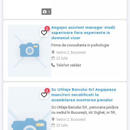
1
Angajez asistent manager studii
2
superioare fara experienta in
domeniul vizar
Firma de consultanta in psihologie
Sector 2, Bucuresti
22 iulie
Telefon validat
Sc Utilaje Baicului Srl Angajeaza
2
muncitori necalificati la
asamblarea montarea pieselor
Sc Utilaje Baicului Srl , persoana juridica
cu sediul în București, str Sighet, nr 59 ,
sector 2 , avand cod unic 44399397
Sector 2, Bucuresti
angajează. Muncitor necalificat la
22 iulie
asamblarea , montarea pieselor Cod Cor