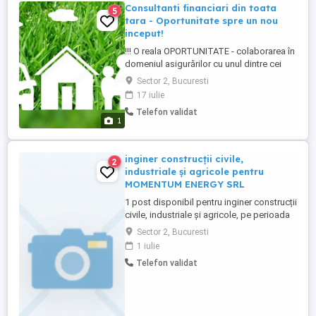
Consultanti financiari din toata
5
tara - Oportunitate spre un nou
inceput!
!!! O reala OPORTUNITATE - colaborarea în
domeniul asigurărilor cu unul dintre cei
mai mari brokeri de asigurari ( actionar
Sector 2, Bucuresti
fiind cel de al treilea mare broker de
17 iulie
asigurari din lume), o activitate
Telefon validat
independenta. Ne extindem echipa cu
1
consultanti financiari din orice regiune a
tarii, care vor activa in ...
inginer construcții civile,
2
industriale și agricole pentru
MOMENTUM ENERGY SRL
1 post disponibil pentru inginer construcții
civile, industriale și agricole, pe perioada
nedeterminata. Cerinte: persoane ce vor
Sector 2, Bucuresti
un loc de munca stabil si pe termen lung,
1 iulie
persoane serioase cu dorinta de munca.
Telefon validat
Angajarea se va face pe baza CV care se
va trimite la e-mail si interviu. Pentru
informatii ...