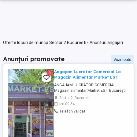
Oferte locuri de munca Sector 2 Bucuresti • Anunturi angajari
Anunțuri promovate
Vezi toate
Angajam Lucrator Comercial La
8
Magazin Alimentar Market EST
ANGAJĂM LUCRĂTOR COMERCIAL
Magazin alimentar Market EST București,
Sector 2, zona Gara de Est Salariu: 3.500
Sector 2, Bucuresti
lei Program: 8:ore zi 1 zi liberă pe
ieri 09:54
săptămână Contract de muncă
Telefon validat
Responsabilități: Mentinerea ordinii in
magazin aranjarea mărfii la raft și în
frigidere Verificarea termenelor de ...