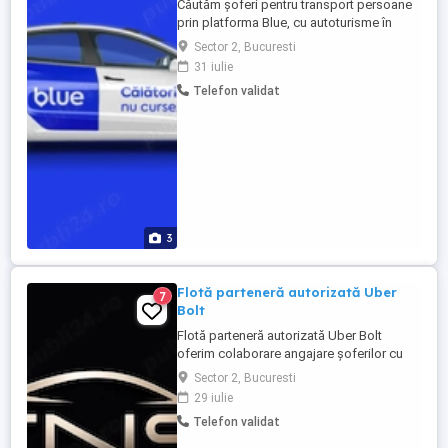
Căutăm șoferi pentru transport persoane
prin platforma Blue, cu autoturisme în
chirie direct de la flotă (Tesla Model Y,
Sector 2, Bucuresti
Tesla Model 3, Ford Capri Electric).
31 iulie
Mașina este alocată în folosință exclusivă
Telefon validat
24 7, fără program impus. Venit net
estimat: 800 2000 lei săptămână, în funcție
de timpul lucrat și ...
3
Flotă parteneră autorizată Uber
7
Bolt
Flotă parteneră autorizată Uber Bolt
oferim colaborare angajare șoferilor cu
sau fără mașină proprie în prestarea
Sector 2, Bucuresti
serviciilor de ridesharing. condiții angajare
29 iulie
: minim 21 ani permis de conducere
Telefon validat
atestat profesional cazier auto Beneficii
oferite: -Comision fix 10% din câștigul ...