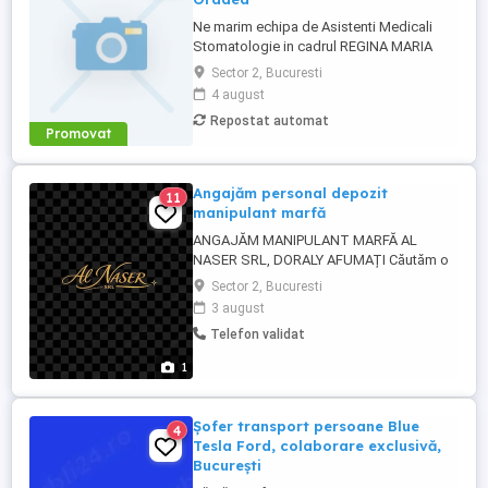
Ne marim echipa de Asistenti Medicali
Stomatologie in cadrul REGINA MARIA
Dental Clinics! Avand alaturi tehnologie de
Sector 2, Bucuresti
ultima generatie, colegii nostri ofera
4 august
ingrijire medicala de calitate pentru
Repostat automat
sanatatea dentara a pacientilor, oferindu-
Promovat
le siguranta si mai multa incredere in
zambetul lor. Sa-ti povestim ...
Angajăm personal depozit
11
manipulant marfă
ANGAJĂM MANIPULANT MARFĂ AL
NASER SRL, DORALY AFUMAȚI Căutăm o
persoană serioasă, harnică și
Sector 2, Bucuresti
responsabilă pentru postul de Manipulant
3 august
Marfă. Salariu motivant Contract de
Telefon validat
muncă Program stabil Colectiv prietenos
Posibilitate de creștere salarială în funcție
1
de implicare Responsabilități: ...
Șofer transport persoane Blue
4
Tesla Ford, colaborare exclusivă,
București