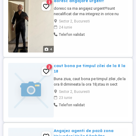
doresc angajare urgent!
1
doresc sa ma angajez urgent!!!sunt
necalificat dar ma integrez in orice nu
beau nu lipsesc de la program nu stau pe
Sector 2, Bucuresti
telefon.Pot muncii si cu ziua si pe timp de
24 iunie
noapte si part time !!!astept ofertele
Telefon validat
dumneavoastra !!!
4
caut bona pe timpul zilei de la 8 la
2
18
Buna ziua, caut bona pe timpul zilei ,de la
ora 8 dimineata la ora 18,stau in sect
2,copilul ,fetita are 1 an si 8 luni
Sector 2, Bucuresti
23 iunie
Telefon validat
Angajez agenti de pază zona