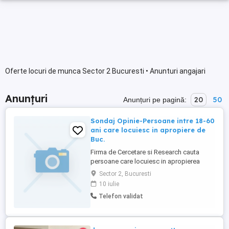
Oferte locuri de munca Sector 2 Bucuresti • Anunturi angajari
Anunțuri
20
50
Anunțuri pe pagină:
Sondaj Opinie-Persoane intre 18-60
ani care locuiesc in apropiere de
Buc.
Firma de Cercetare si Research cauta
persoane care locuiesc in apropierea
orasului Bucuresti (Teleorman,Giurgiu,
Sector 2, Bucuresti
Ploiesti,Pitesti , Buzau ,cautam persoane
10 iulie
care locuiesc atat in mediu rural cat si in
Telefon validat
orasele mici.) care locuiesc in zonele
mentionate. Realizam un sondaj de opinie
pe teme politice ...