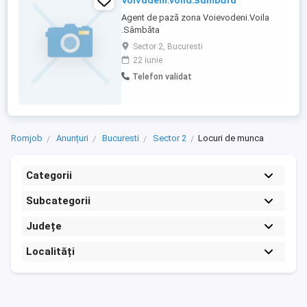
Voivadeni.Voila.Sâmbăta
Agent de pază zona Voievodeni.Voila
.Sâmbăta
Sector 2, Bucuresti
22 iunie
Telefon validat
Romjob
Anunțuri
Bucuresti
Sector 2
Locuri de munca
Categorii
Subcategorii
Județe
Localități