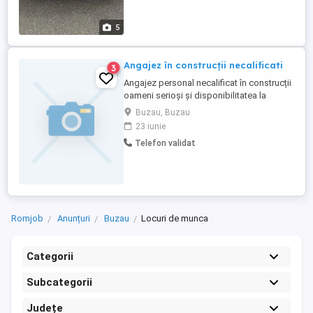
5
Angajez în construcții necalificati
3
Angajez personal necalificat în construcții
oameni serioși și disponibilitatea la
deplasări în tara se oferă diurna și salariul
Buzau, Buzau
în funcție de experienta
23 iunie
Telefon validat
Romjob
Anunțuri
Buzau
Locuri de munca
Categorii
Subcategorii
Județe