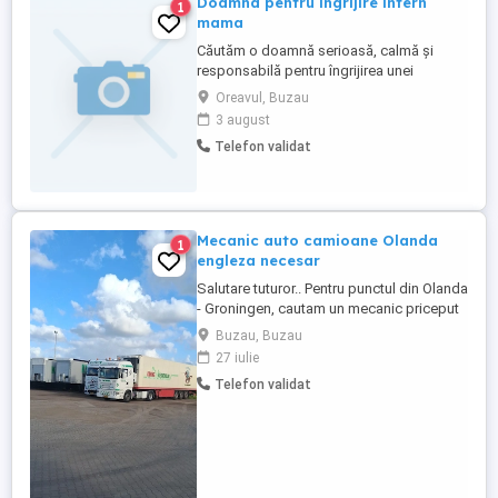
Doamna pentru ingrijire intern
1
mama
Căutăm o doamnă serioasă, calmă și
responsabilă pentru îngrijirea unei
doamne în vârstă de 83 de ani,are diabet
Oreavul, Buzau
cu insulina, se deplaseaza cu cadru, la
3 august
domiciliu, în satul Oreavu, lângă Râmnicu
Telefon validat
Sărat. Program: intern, o saptamana
lucrata si una libera la schimb cu alta
doamna Pentru mai multe detalii ...
Mecanic auto camioane Olanda
1
engleza necesar
Salutare tuturor.. Pentru punctul din Olanda
- Groningen, cautam un mecanic priceput
la camioane, Mercedes, Iveco etc și la
Buzau, Buzau
remorci Se lucrează într-o companie
27 iulie
olandeza, dar nu se poate face contract
Telefon validat
decât pe România sau Bulgaria Se oferă
cazare 100 săptămâna , salariu 1000
săptămâna net plus bonusuri, ...