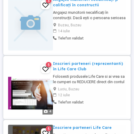
3
calificați în constructii
Angajez muncitorii necalificați în
construcții. Dacă ești o persoana serioasa
și cu voința de munca aicii este locul
Buzau, Buzau
potrivit caut persoane serioase cu
14 iulie
disponibilitate la deplasări în tara pe
Telefon validat
termen lung
Inscrieri parteneri (reprezentanti)
5
în Life Care Club
Folosesti produsele Life Care si ai vrea sa
le cumperi cu REDUCERE direct din contul
tau? Vrei sa ai un castig din recomandarea
Luciu, Buzau
produselor de sanatate BIO naturale? Te
12 iulie
asteapta CADOURI foarte frumoase
Telefon validat
,reduceri + multe alte surprize daca
realizezi cei 4 pasi din Programul de Bun
4
Venit. Fa o incercare ...
Înscriere parteneri Life Care
5