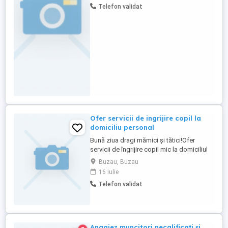
Telefon validat
veniturile intr-un mod lejer.
Ofer servicii de ingrijire copil la
domiciliu personal
Bună ziua dragi mămici și tătici!Ofer
servicii de îngrijire copil mic la domiciliul
meu,la curte,din Buzău.Sunt o persoană
Buzau, Buzau
responsabilă,calmă ,curată,responsabilă
16 iulie
cu experiență(fostă bonă,am nepoți)Ofer
Telefon validat
mediu sigur,curat,igienizat,adaptat pt
siguranța copilului,activități potrivite
vârstei,respectarea ...
Angajez muncitori necalificați și