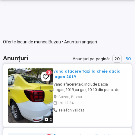
Oferte locuri de munca Buzau • Anunturi angajari
Anunțuri
20
50
Anunțuri pe pagină:
vand afacere taxi la cheie dacia
3
logan 2019
Vand afacere taxi,include Dacia
Logan,2019,cu gaz,10 10 din punct de
vedere tehnic,aparat de taxat și toate
Buzau, Buzau
actele la zi,150000 km,o afacere bună pt a
ieri 12:34
rotunji veniturile 7900 euro
Telefon validat
2