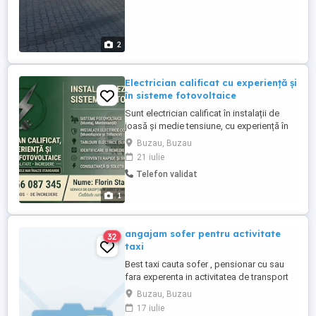
2
Electrician calificat cu experiență și
în sisteme fotovoltaice
Sunt electrician calificat în instalații de
joasă și medie tensiune, cu experiență în
instalații electrice rezidențiale și sisteme
Buzau, Buzau
fotovoltaice. Sunt manager la o firmă
21 iulie
autorizată ANRE ce vinde și instalează
Telefon validat
sisteme fotovoltaice, pot oferi soluții și
servicii complete pentru locuințe, spații
1
comerciale ...
angajam sofer pentru activitate
32
taxi
Best taxi cauta sofer , pensionar cu sau
fara experenta in activitatea de transport
persoane cu taxiul,se ofera contract de
Buzau, Buzau
munca , un job perfect pentru un
17 iulie
pensionar ce vrea sa isi rotunjeasca