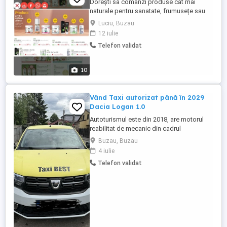
Dorești sa comanzi produse cât mai
naturale pentru sanatate, frumusețe sau
casa ta? Poți face asta,bineînțeles, și în
Luciu, Buzau
plus, cu reduceri incepand de la 20%fata
12 iulie
de prețul din catalog+ alte oferte și
Telefon validat
bonusuri. Prezintă și celorlalți catalogul
fizic sau online pentru a putea primi
comenzi și încearcă sa ...
10
Vând Taxi autorizat până în 2029
Dacia Logan 1.0
Autoturismul este din 2018, are motorul
reabilitat de mecanic din cadrul
reprezentanței Dacia - General Autocom,
Buzau, Buzau
fapt ce poate fi verificat și printr-un simplu
4 iulie
test de compresie a pistoanelor. Au fost
Telefon validat
schimbate discurile și plăcuțele de frână,
ambreiajul, uleiul și filtrele!