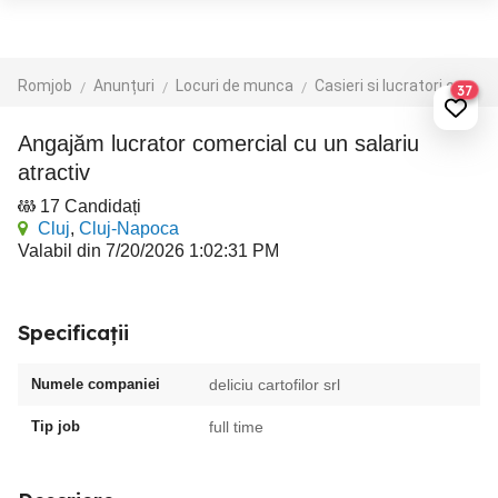
Romjob
Anunțuri
Locuri de munca
Casieri si lucratori comerciali
37
angajăm lucrator comercial cu un salariu
atractiv
17 Candidați
Cluj
,
Cluj-Napoca
Valabil din 7/20/2026 1:02:31 PM
Specificații
Numele companiei
deliciu cartofilor srl
Tip job
full time