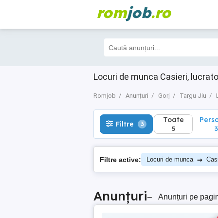
rom
job
.ro
Toate
Perso
Filtre
3
5
3
Locuri de munca Casieri, lucrato
Romjob
Anunțuri
Gorj
Targu Jiu
Toate
Pers
Filtre
3
5
3
→
Filtre active:
Locuri de munca
Casi
Anunțuri
–
Anunțuri pe pagi