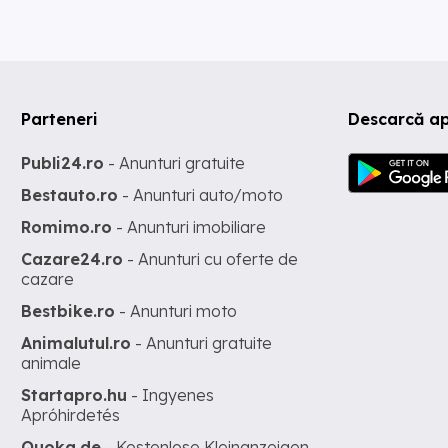
Parteneri
Descarcă ap
Publi24.ro
- Anunturi gratuite
Bestauto.ro
- Anunturi auto/moto
Romimo.ro
- Anunturi imobiliare
Cazare24.ro
- Anunturi cu oferte de
cazare
Bestbike.ro
- Anunturi moto
Animalutul.ro
- Anunturi gratuite
animale
Startapro.hu
- Ingyenes
Apróhirdetés
Quoka.de
- Kostenlose Kleinanzeigen