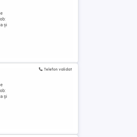
de
job:
a și
Telefon validat
de
job:
a și