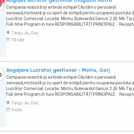
Angajez lucrator gestionar magazin Motru
1
Compania noastră își extinde echipa! Căutăm o persoană
serioasă,motivată și cu spirit de echipă pentru ocuparea postului 
Lucrător Comercial. Locație: Motru, Bulevardul Garii,nr 2.,Bl. M6 Tip 
Full-time Program în ture RESPONSABILITĂȚI PRINCIPALE: - Recepti
aranjarea mărfii la raft; - Menținerea ...
Targu Jiu, Gorj
10 iulie
Angajare Lucrator gestionar - Motru, Gorj
Compania noastră își extinde echipa! Căutăm o persoană
serioasă,motivată și cu spirit de echipă pentru ocuparea postului 
Lucrător Comercial. Locație: Motru, Bulevardul Garii,nr 2.,Bl. M6 Tip 
Full-time Program în ture RESPONSABILITĂȚI PRINCIPALE: - Recepti
aranjarea mărfii la raft; - ...
Targu Jiu, Gorj
9 iulie