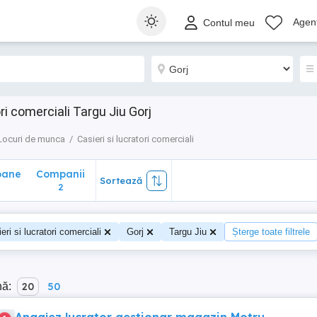
ane
Companii
Sortează
Agenț
Contul meu
2
ri comerciali Targu Jiu Gorj
Locuri de munca
Casieri si lucratori comerciali
oane
Companii
Sortează
2
eri si lucratori comerciali
Gorj
Targu Jiu
Șterge toate filtrele
nă:
20
50